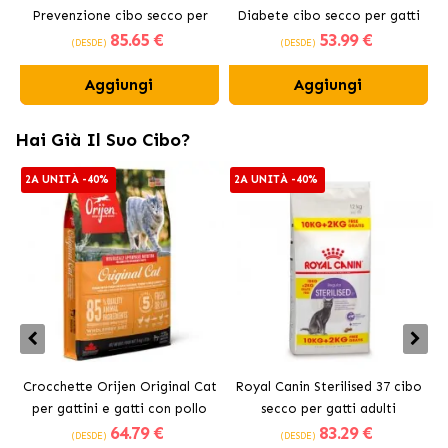
Prevenzione cibo secco per
Diabete cibo secco per gatti
D
85
.65 €
53
.99 €
gatti
(DESDE)
(DESDE)
Aggiungi
Aggiungi
Hai Già Il Suo Cibo?
2A UNITÀ -40%
2A UNITÀ -40%
Crocchette Orijen Original Cat
Royal Canin Sterilised 37 cibo
per gattini e gatti con pollo
secco per gatti adulti
64
.79 €
83
.29 €
sterilizzati
(DESDE)
(DESDE)