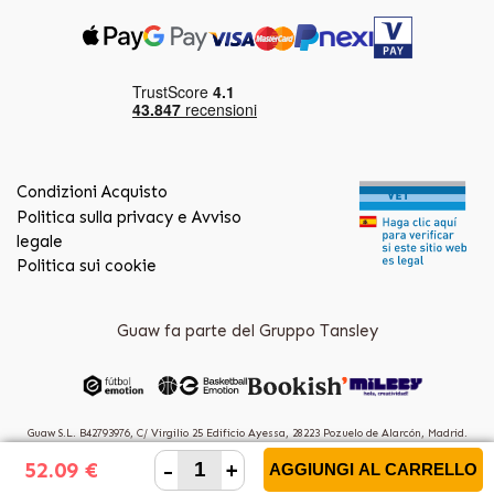
Condizioni Acquisto
Politica sulla privacy e Avviso
legale
Politica sui cookie
Guaw fa parte del Gruppo Tansley
Guaw S.L. B42793976, C/ Virgilio 25 Edificio Ayessa, 28223 Pozuelo de Alarcón, Madrid.
(Spain)
-
+
52.09 €
AGGIUNGI AL CARRELLO