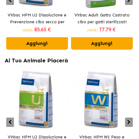
Virbac HPM U2 Dissoluzione e
Virbac Adult Gatto Castrato
Prevenzione cibo secco per
cibo per gatti sterilizzati
85
.65 €
77
.79 €
gatti
(DESDE)
(DESDE)
Aggiungi
Aggiungi
Al Tuo Animale Piacerà
Virbac HPM U2 Dissoluzione e
Virbac HPM W1 Peso e