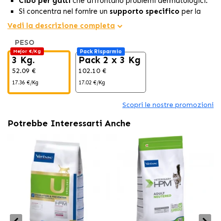
Cibo per gatti
che affrontano problemi dermatologici.
Si concentra nel fornire un
supporto specifico
per la
funzione dermatologica
negli animali con
dermatosi
Vedi la descrizione completa
e perdita eccessiva di pelo.
PESO
Con
pochi carboidrati
e un
44% di proteine
,
Mejor €/Kg
Pack Risparmio
principalmente di
origine animale,
offre una
3 Kg.
Pack 2 x 3 Kg
nutrizione bilanciata
per soddisfare le esigenze della
52.09 €
102.10 €
pelle e del pelo.
17.36 €/Kg
17.02 €/Kg
Scopri le nostre promozioni
Potrebbe Interessarti Anche