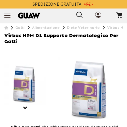
SPEDIZIONE GRATUITA
49€ -
+INFO
Gatti
Alimentazione
Diete Veterinario
Virbac HP
Virbac HPM D1 Supporto Dermatologico Per
Gatti