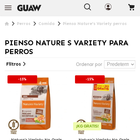
Perros
Comida
Pienso Nature's Variety perros
PIENSO NATURE S VARIETY PARA
PERROS
Filtros
Ordenar por
-15%
-15%
¡KG GRATIS!
Nature's Variety No Grain
Nature's Variety No Grain