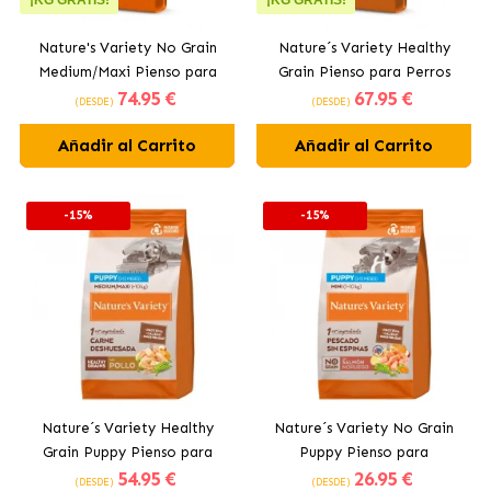
¡KG GRATIS!
¡KG GRATIS!
Nature's Variety No Grain
Nature´s Variety Healthy
Medium/Maxi Pienso para
Grain Pienso para Perros
74
.95 €
67
.95 €
Perros con Salmón Noruego
Medianos y Grandes con
(DESDE)
(DESDE)
Pavo
Añadir al Carrito
Añadir al Carrito
-15%
-15%
Nature´s Variety Healthy
Nature´s Variety No Grain
Grain Puppy Pienso para
Puppy Pienso para
54
.95 €
26
.95 €
Cachorros de Razas
Cachorros de Razas
(DESDE)
(DESDE)