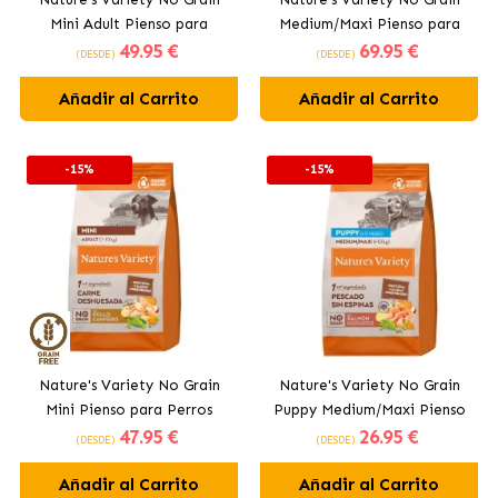
Mini Adult Pienso para
Medium/Maxi Pienso para
49
.95 €
69
.95 €
Perros Pequeños con Salmón
Perros con Pollo
(DESDE)
(DESDE)
Noruego
Añadir al Carrito
Añadir al Carrito
-15%
-15%
Nature's Variety No Grain
Nature's Variety No Grain
Mini Pienso para Perros
Puppy Medium/Maxi Pienso
47
.95 €
26
.95 €
Pequeños con Pollo
para Cachorros con Salmón
(DESDE)
(DESDE)
Campero
Noruego
Añadir al Carrito
Añadir al Carrito