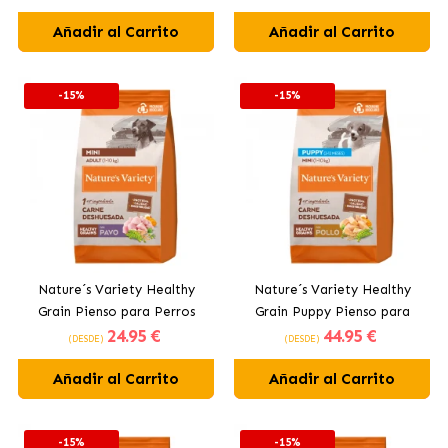
Medianas y Grandes con
Pequeñas con Salmón
Añadir al Carrito
Pollo
Añadir al Carrito
Noruego
-15%
-15%
Nature´s Variety Healthy
Nature´s Variety Healthy
Grain Pienso para Perros
Grain Puppy Pienso para
24
.95 €
44
.95 €
Pequeños con Pavo
Cachorros de Razas
(DESDE)
(DESDE)
Pequeñas con Pollo
Añadir al Carrito
Añadir al Carrito
-15%
-15%