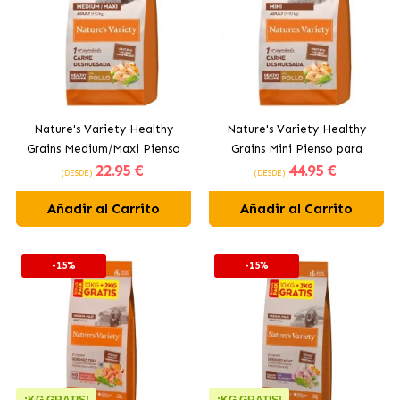
Nature's Variety Healthy
Nature's Variety Healthy
Grains Medium/Maxi Pienso
Grains Mini Pienso para
22
.95 €
44
.95 €
para Perros con Pollo
Perros Pequeños con Pollo
(DESDE)
(DESDE)
Campero
Añadir al Carrito
Añadir al Carrito
-15%
-15%