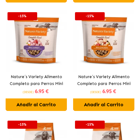
-15%
-15%
Nature´s Variety Alimento
Nature´s Variety Alimento
Completo para Perros Mini
Completo para Perros Mini
6
.95 €
6
.95 €
con Pavo
con Pollo
(DESDE)
(DESDE)
Añadir al Carrito
Añadir al Carrito
-15%
-15%