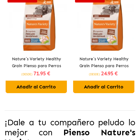
Nature´s Variety Healthy
Nature´s Variety Healthy
Grain Pienso para Perros
Grain Pienso para Perros
71
.95 €
24
.95 €
Medianos y Grandes con
Pequeños con Pescado
(DESDE)
(DESDE)
Pescado Blanco
Blanco
Añadir al Carrito
Añadir al Carrito
¡Dale a tu compañero peludo lo
mejor con
Pienso Nature's