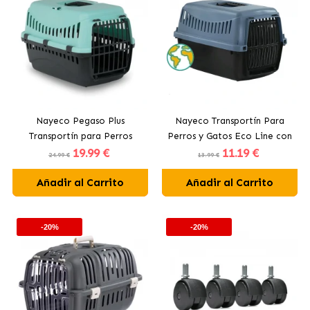
Nayeco Pegaso Plus
Nayeco Transportín Para
Transportín para Perros
Perros y Gatos Eco Line con
19
.99 €
11
.19 €
Pequeños Medianos en
Plástico Reciclado Colores
24.99 €
13.99 €
Colores Surtidos
Surtidos
Añadir al Carrito
Añadir al Carrito
-20%
-20%