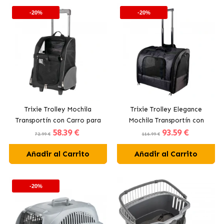
-20%
-20%
Trixie Trolley Mochila
Trixie Trolley Elegance
Transportín con Carro para
Mochila Transportín con
58
.39 €
93
.59 €
Perros y Gatos
Carro para Perros
72.99 €
116.99 €
Añadir al Carrito
Añadir al Carrito
-20%