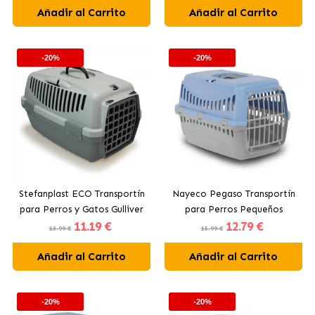
Añadir al Carrito
Añadir al Carrito
-20%
-20%
Stefanplast ECO Transportín
Nayeco Pegaso Transportín
para Perros y Gatos Gulliver
para Perros Pequeños
11
.19 €
12
.79 €
Pequeños y Gatos en Colores
13.99 €
15.99 €
Surtidos
Añadir al Carrito
Añadir al Carrito
-20%
-20%