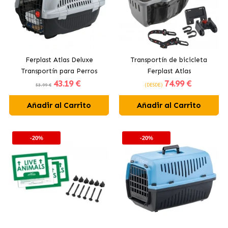
Ferplast Atlas Deluxe
Transportín de bicicleta
Transportín para Perros
Ferplast Atlas
43
.19 €
74
.99 €
53.99 €
(DESDE)
Añadir al Carrito
Añadir al Carrito
-20%
-20%