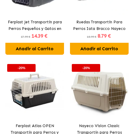
Ferplast Jet Transportín para
Ruedas Transportín Para
Perros Pequeños y Gatos en
Perros Iata Bracco Nayeco
14
.39 €
8
.79 €
Colores Surtidos
17.99 €
10.99 €
Añadir al Carrito
Añadir al Carrito
-20%
-20%
Ferplast Atlas OPEN
Nayeco Vision Classic
Transportín para Perros y
Transportín para Perros