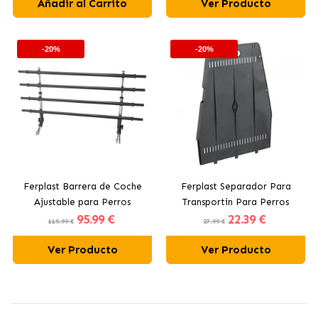
Añadir al Carrito
Ver Producto
-20%
-20%
Ferplast Barrera de Coche
Ferplast Separador Para
Ajustable para Perros
Transportin Para Perros
95
.99 €
22
.39 €
Atlas Car 100
119.99 €
27.99 €
Ver Producto
Ver Producto