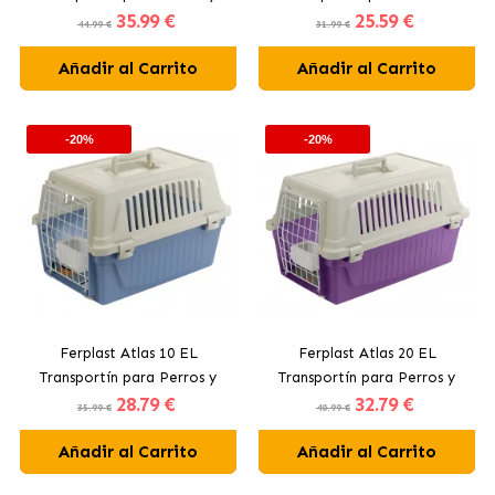
35
.99 €
25
.59 €
Gatos en Colores Surtidos
Medianos en Colores
44.99 €
31.99 €
Surtidos
Añadir al Carrito
Añadir al Carrito
-20%
-20%
Ferplast Atlas 10 EL
Ferplast Atlas 20 EL
Transportín para Perros y
Transportín para Perros y
28
.79 €
32
.79 €
Gatos Hasta 8 Kg Con
Gatos Hasta 8 Kg Con
35.99 €
40.99 €
Accesorios
Accesorios
Añadir al Carrito
Añadir al Carrito