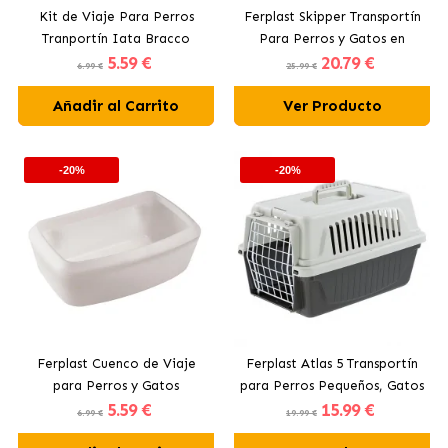
Kit de Viaje Para Perros
Ferplast Skipper Transportín
Tranportín Iata Bracco
Para Perros y Gatos en
5
.59 €
20
.79 €
Nayeco
Colores Surtidos
6.99 €
25.99 €
Añadir al Carrito
Ver Producto
-20%
-20%
Ferplast Cuenco de Viaje
Ferplast Atlas 5 Transportín
para Perros y Gatos
para Perros Pequeños, Gatos
5
.59 €
15
.99 €
compatible con el
y Pequeños Mamíferos
6.99 €
19.99 €
Transportines Ferplast