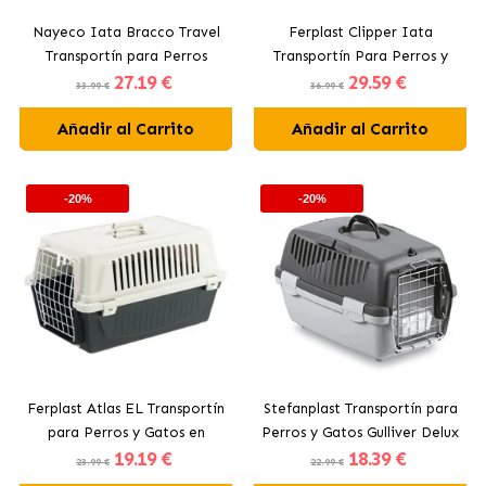
Nayeco Iata Bracco Travel
Ferplast Clipper Iata
Transportín para Perros
Transportín Para Perros y
27
.19 €
29
.59 €
Gatos
33.99 €
36.99 €
Añadir al Carrito
Añadir al Carrito
-20%
-20%
Ferplast Atlas EL Transportín
Stefanplast Transportín para
para Perros y Gatos en
Perros y Gatos Gulliver Delux
19
.19 €
18
.39 €
Colores Surtidos
23.99 €
22.99 €