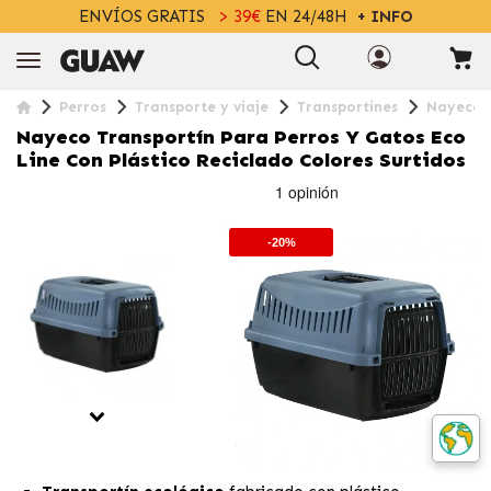
ENVÍOS GRATIS
> 39€
EN 24/48H
+ INFO
Perros
Transporte y viaje
Transportines
Nayeco T
Nayeco Transportín Para Perros Y Gatos Eco
Line Con Plástico Reciclado Colores Surtidos
-20%