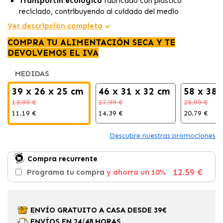
Transportín ecológico
fabricado con plástico
reciclado, contribuyendo al cuidado del medio
ambiente.
Ver descripción completa
Diseño
ergonómico y seguro
con
puerta de plástico
y
COMPRA TU ALIMENTACIÓN SECA Y TE
buena ventilación.
DEVOLVEMOS EL IVA
Disponible en varias
tallas
para adaptarse a perros
pequeños y medianos, con
asa de transporte
para
MEDIDAS
mayor comodidad.
39 x 26 x 25 cm
46 x 31 x 32 cm
58 x 38 
13.99 €
17.99 €
25.99 €
11.19 €
14.39 €
20.79 €
Descubre nuestras promociones
Compra recurrente
12.59 €
Programa tu compra
y ahorra un 10%
ENVÍO GRATUITO A CASA DESDE 39€
ENVÍOS EN 24/48 HORAS