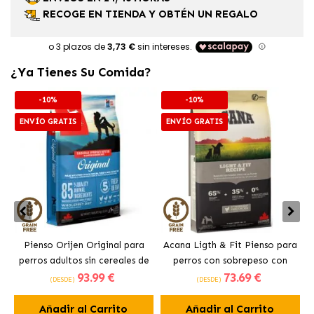
RECOGE EN TIENDA Y OBTÉN UN REGALO
¿Ya Tienes Su Comida?
-10%
-10%
ENVÍO GRATIS
ENVÍO GRATIS
Pienso Orijen Original para
Acana Ligth & Fit Pienso para
perros adultos sin cereales de
perros con sobrepeso con
93
.99 €
73
.69 €
pollo
pollo fresco
(DESDE)
(DESDE)
Añadir al Carrito
Añadir al Carrito