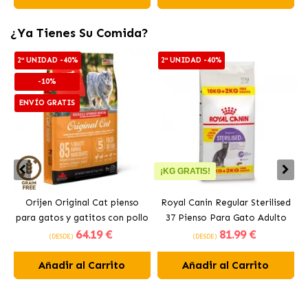
¿Ya Tienes Su Comida?
2ª UNIDAD -40%
2ª UNIDAD -40%
-10%
ENVÍO GRATIS
¡KG GRATIS!
Orijen Original Cat pienso
Royal Canin Regular Sterilised
para gatos y gatitos con pollo
37 Pienso Para Gato Adulto
64
.19 €
81
.99 €
Esterilizado
(DESDE)
(DESDE)
Añadir al Carrito
Añadir al Carrito