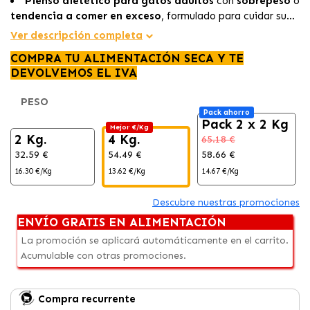
Pienso dietético para gatos adultos
con
sobrepeso
o
tendencia a comer en exceso
, formulado para cuidar su
salud digestiva
.
Ver descripción completa
COMPRA TU ALIMENTACIÓN SECA Y TE
DEVOLVEMOS EL IVA
PESO
Pack ahorro
Pack 2 x 2 Kg
Mejor €/Kg
2 Kg.
4 Kg.
65.18 €
32.59 €
54.49 €
58.66 €
16.30 €/Kg
13.62 €/Kg
14.67 €/Kg
Descubre nuestras promociones
ENVÍO GRATIS EN ALIMENTACIÓN
La promoción se aplicará automáticamente en el carrito.
Acumulable con otras promociones.
Compra recurrente