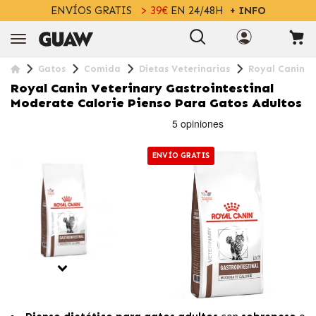
ENVÍOS GRATIS
> 39€
EN 24/48H
+ INFO
Gatos
Comida
Dietas Veterinarias
Royal Canin V
Royal Canin Veterinary Gastrointestinal
Moderate Calorie Pienso Para Gatos Adultos
ENVÍO GRATIS