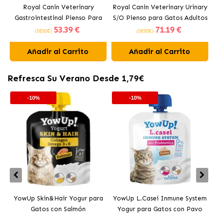
Royal Canin Veterinary
Royal Canin Veterinary Urinary
Gastrointestinal Pienso Para
S/O Pienso para Gatos Adultos
53
.39 €
71
.19 €
Gatos Adultos
(DESDE)
(DESDE)
Añadir al Carrito
Añadir al Carrito
Refresca Su Verano Desde 1,79€
-10%
-10%
YowUp Skin&Hair Yogur para
YowUp L.Casei Inmune System
Y
Gatos con Salmón
Yogur para Gatos con Pavo