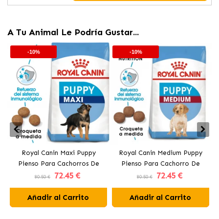
A Tu Animal Le Podría Gustar...
-10%
-10%
Royal Canin Maxi Puppy
Royal Canin Medium Puppy
R
Pienso Para Cachorros De
Pienso Para Cachorro De
72
.45 €
72
.45 €
Razas Grandes
Tamaño Mediano
80.50 €
80.50 €
Añadir al Carrito
Añadir al Carrito