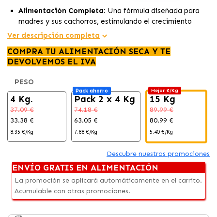
Alimentación Completa:
Una fórmula diseñada para
madres y sus cachorros, estimulando el crecimiento
óptimo de los pequeños.
Ver descripción completa
Refuerzo Inmunológico:
Enriquecido con vitaminas E y
COMPRA TU ALIMENTACIÓN SECA Y TE
C para fortalecer las defensas de los cachorros.
DEVOLVEMOS EL IVA
Digestión en Equilibrio:
Contiene prebióticos y
proteínas de fácil asimilación para mantener una
PESO
microbiota intestinal saludable y mejorar la digestión de
Pack ahorro
Mejor €/Kg
los cachorros.
4 Kg.
Pack 2 x 4 Kg
15 Kg
37.09 €
74.18 €
89.99 €
33.38 €
63.05 €
80.99 €
8.35 €/Kg
7.88 €/Kg
5.40 €/Kg
Descubre nuestras promociones
ENVÍO GRATIS EN ALIMENTACIÓN
La promoción se aplicará automáticamente en el carrito.
Acumulable con otras promociones.