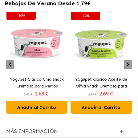
Rebajas De Verano Desde 1,79€
-10%
-10%
Yogupet Clásico Chía Snack
Yogupet Clásico Aceite de
Cremoso para Perros
Oliva Snack Cremoso para
2
.69 €
2
.69 €
Perros
2.99 €
2.99 €
Añadir al Carrito
Añadir al Carrito
MÁS INFORMACIÓN