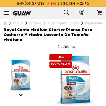
ENVÍOS GRATIS
> 39€
EN 24/48H
+ INFO
Perros
Comida
Piensos para perros
Royal Canin 
Royal Canin Medium Starter Pienso Para
Cachorro Y Madre Lactante De Tamaño
Mediano
-10%
ENVÍO GRATIS