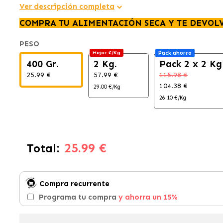
Ver descripción completa
COMPRA TU ALIMENTACIÓN SECA Y TE DEVOL
PESO
Mejor €/Kg
Pack ahorro
400 Gr.
2 Kg.
Pack 2 x 2 Kg
25.99 €
57.99 €
115.98 €
104.38 €
29.00 €/Kg
26.10 €/Kg
25.99 €
Total:
Compra recurrente
Programa tu compra
y ahorra un 15%