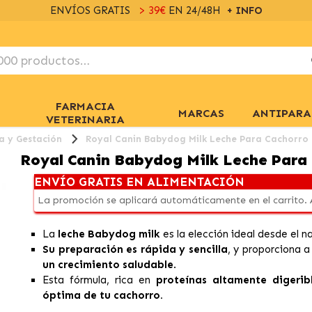
ENVÍOS GRATIS
> 39€
EN 24/48H
+ INFO
FARMACIA
MARCAS
ANTIPARA
VETERINARIA
a y Gestación
Royal Canin Babydog Milk Leche Para Cachorro
Royal Canin Babydog Milk Leche Para
ENVÍO GRATIS EN ALIMENTACIÓN
La promoción se aplicará automáticamente en el carrito.
La
leche Babydog milk
es la elección ideal desde el n
Su preparación es rápida y sencilla
, y proporciona 
un crecimiento saludable
.
Esta fórmula, rica en
proteínas altamente digerib
óptima de tu cachorro.