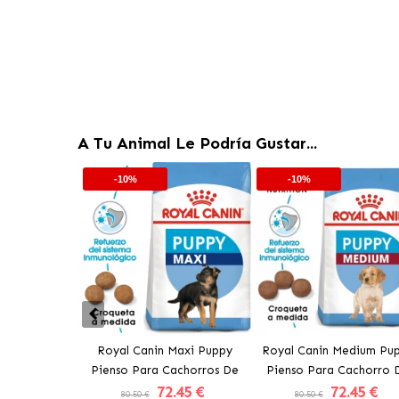
A Tu Animal Le Podría Gustar...
-10%
-10%
Royal Canin Maxi Puppy
Royal Canin Medium Pu
Pienso Para Cachorros De
Pienso Para Cachorro 
72
.45 €
72
.45 €
Razas Grandes
Tamaño Mediano
80.50 €
80.50 €