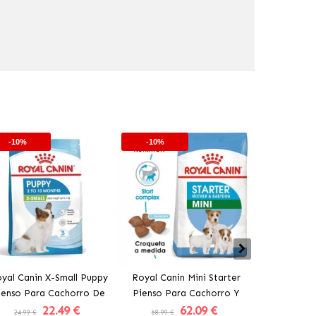
-10%
-10%
-10%
yal Canin X-Small Puppy
Royal Canin Mini Starter
Royal Can
ienso Para Cachorro De
Pienso Para Cachorro Y
Pienso Par
22
.49 €
62
.09 €
Tamaño Mini
Madre Lactante De Raza
Tamañ
24.99 €
68.99 €
77.99 €