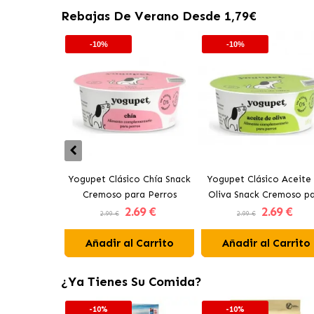
Rebajas De Verano Desde 1,79€
-10%
-10%
Yogupet Clásico Chía Snack
Yogupet Clásico Aceite
Cremoso para Perros
Oliva Snack Cremoso p
2
.69 €
2
.69 €
Perros
2.99 €
2.99 €
Añadir al Carrito
Añadir al Carrito
¿Ya Tienes Su Comida?
-10%
-10%