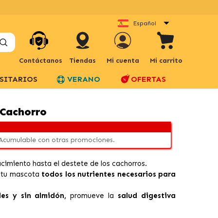
Español
Contáctanos
Tiendas
Mi cuenta
Mi carrito
SITARIOS
VERANO
OFERTAS
 Cachorro
 Acumulable con otras promociones.
acimiento hasta el destete de los cachorros.
a tu mascota
todos los nutrientes necesarios para
les y sin almidón,
promueve la
salud digestiva