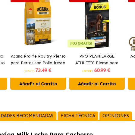
¡KG GRATIS!
so
Acana Prairie Poultry Pienso
PRO PLAN LARGE
Ac
eso
para Perros con Pollo fresco
ATHLETIC Pienso para
73
.49 €
60
.99 €
perros con pollo
(DESDE)
(DESDE)
Añadir al Carrito
Añadir al Carrito
IDADES RECOMENDADAS
FICHA TÉCNICA
OPINIONES
ydog Milk Leche Para Cachorro