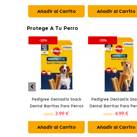
Añadir al Carrito
Añadir al Carrito
Protege A Tu Perro
-10%
-10%
Pedigree Dentastix Snack
Pedigree Dentastix Sna
Dental Barritas Para Perros
Dental Barritas Para Per
3
.99 €
4
.99 €
Medianos 10-25 kg
Grandes +25 kg
(DESDE)
(DESDE)
Añadir al Carrito
Añadir al Carrito