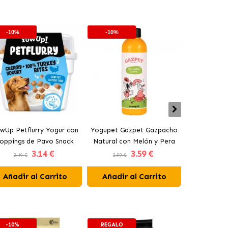
-10%
-10%
-10%
wUp Petflurry Yogur con
Yogupet Gazpet Gazpacho
Yogupet Ga
oppings de Pavo Snack
Natural con Melón y Pera
Natural con
3
.14 €
3
.59 €
para Perros
para Perros y Gatos
para Pe
3.49 €
3.99 €
3.99 €
Añadir al Carrito
Añadir al Carrito
Añadir 
-10%
REGALO
-10%