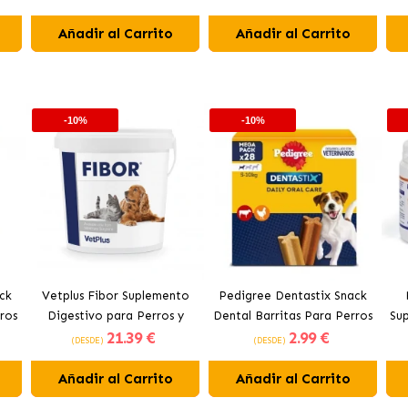
Añadir al Carrito
Añadir al Carrito
-10%
-10%
ck
Vetplus Fibor Suplemento
Pedigree Dentastix Snack
ros
Digestivo para Perros y
Dental Barritas Para Perros
Su
21
.39 €
2
.99 €
Gatos
Pequeños 5-10 kg
(DESDE)
(DESDE)
Añadir al Carrito
Añadir al Carrito