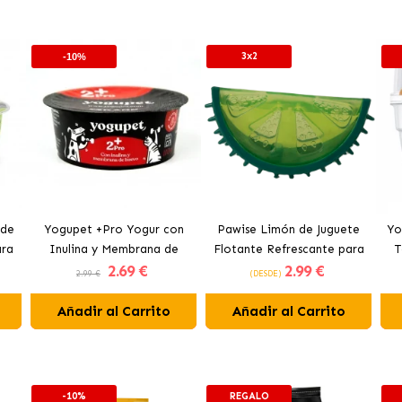
3x2
-10%
 de
Yogupet +Pro Yogur con
Pawise Limón de Juguete
Yo
ara
Inulina y Membrana de
Flotante Refrescante para
T
2
.69 €
2
.99 €
Huevo para Perros y Gatos
Perros 12 cm
2.99 €
(DESDE)
Añadir al Carrito
Añadir al Carrito
-10%
REGALO