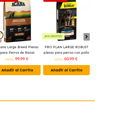
¡KG GRATIS!
ana Large Breed Pienso
PRO PLAN LARGE ROBUST
Orijen Sen
para Perros de Razas
pienso para perros con pollo
perros may
99
.99 €
60
.99 €
Grandes con Pollo
(DESDE)
(DESDE)
(DESDE)
Añadir al Carrito
Añadir al Carrito
Añadir 