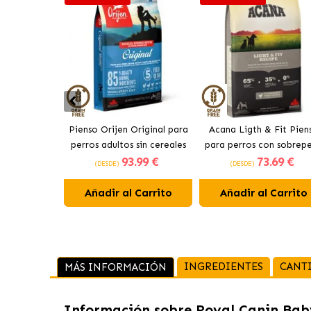
Pienso Orijen Original para
Acana Ligth & Fit Pien
perros adultos sin cereales
para perros con sobrep
93
.99 €
73
.69 €
de pollo
con pollo fresco
(DESDE)
(DESDE)
Añadir al Carrito
Añadir al Carrito
INGREDIENTES
CANT
MÁS INFORMACIÓN
Información sobre
Royal Canin Bab