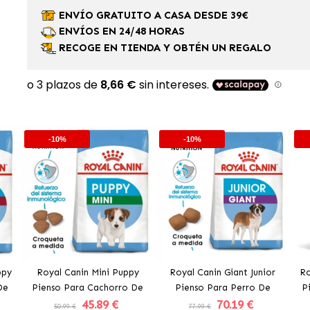
ENVÍO GRATUITO A CASA DESDE 39€
ENVÍOS EN 24/48 HORAS
RECOGE EN TIENDA Y OBTÉN UN REGALO
-10%
-10%
ppy
Royal Canin Mini Puppy
Royal Canin Giant Junior
Ro
De
Pienso Para Cachorro De
Pienso Para Perro De
P
45
.89 €
70
.19 €
Tamaño Pequeño
Tamaño Gigante
50.99 €
77.99 €