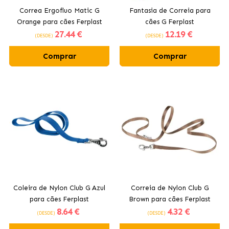
Correa Ergofluo Matic G
Fantasia de Correia para
Orange para cães Ferplast
cães G Ferplast
27
.44 €
12
.19 €
(DESDE)
(DESDE)
Comprar
Comprar
Coleira de Nylon Club G Azul
Correia de Nylon Club G
para cães Ferplast
Brown para cães Ferplast
8
.64 €
4
.32 €
(DESDE)
(DESDE)