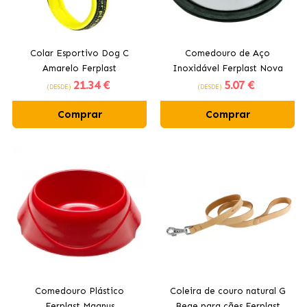
Colar Esportivo Dog C
Comedouro de Aço
Amarelo Ferplast
Inoxidável Ferplast Nova
21
.34 €
5
.07 €
(DESDE)
(DESDE)
Comprar
Comprar
Comedouro Plástico
Coleira de couro natural G
Ferplast Magnus
Bege para cães Ferplast