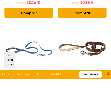
10
.16 €
10
.16 €
(DESDE)
(DESDE)
Comprar
Comprar
Para
cima
x
Receba ofertas exclusivas para o
APP
DESCARGAR
Coleira de Nylon Daytona G
Correia Nylon Daytona G
Blue para cães Ferplast
Brown para cães Ferplast
10
.16 €
9
.14 €
(DESDE)
(DESDE)
Comprar
Comprar