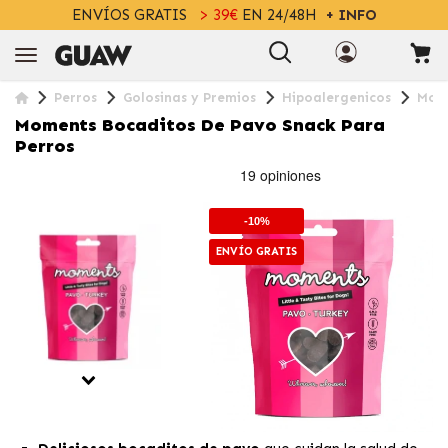
ENVÍOS GRATIS
> 39€
EN 24/48H
+ INFO
Perros
Golosinas y Premios
Hipoalergenicos
Mome
Moments Bocaditos De Pavo Snack Para
Perros
-10%
ENVÍO GRATIS