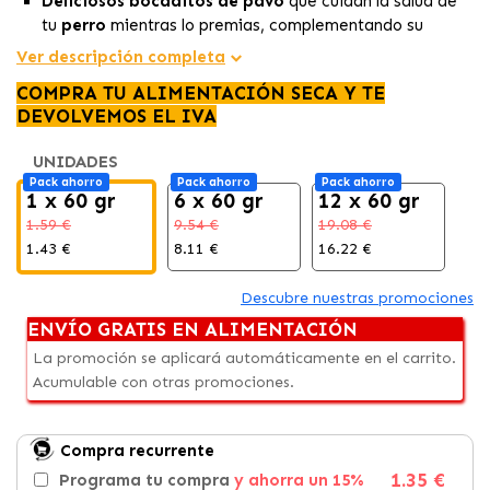
Deliciosos bocaditos de pavo
que cuidan la salud de
tu
perro
mientras lo premias, complementando su
alimentación
Ver descripción completa
70% de proteína
para fortalecer músculos, piel y
COMPRA TU ALIMENTACIÓN SECA Y TE
sistema inmunológico.
DEVOLVEMOS EL IVA
Snack natural y saludable
ideal para perros de todas
las edades y razas.
UNIDADES
Pack ahorro
Pack ahorro
Pack ahorro
1 x 60 gr
6 x 60 gr
12 x 60 gr
1.59 €
9.54 €
19.08 €
1.43 €
8.11 €
16.22 €
Descubre nuestras promociones
ENVÍO GRATIS EN ALIMENTACIÓN
La promoción se aplicará automáticamente en el carrito.
Acumulable con otras promociones.
Compra recurrente
1.35 €
Programa tu compra
y ahorra un 15%