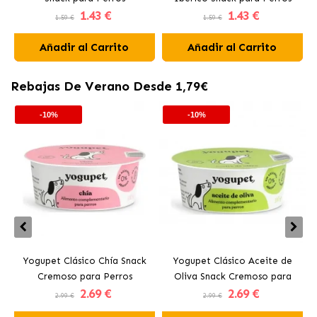
1
.43 €
1
.43 €
1.59 €
1.59 €
Añadir al Carrito
Añadir al Carrito
Rebajas De Verano Desde 1,79€
-10%
-10%
Yogupet Clásico Chía Snack
Yogupet Clásico Aceite de
Cremoso para Perros
Oliva Snack Cremoso para
2
.69 €
2
.69 €
Perros
2.99 €
2.99 €