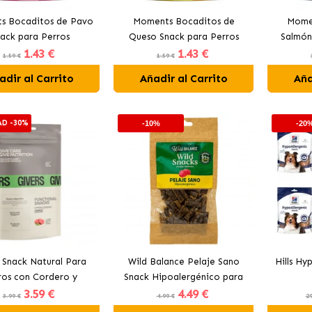
s Bocaditos de Pavo
Moments Bocaditos de
Momen
ack para Perros
Queso Snack para Perros
Salmón
1
.43 €
1
.43 €
1.59 €
1.59 €
adir al Carrito
Añadir al Carrito
Aña
AD -30%
-10%
-20
s Snack Natural Para
Wild Balance Pelaje Sano
Hills Hy
ros con Cordero y
Snack Hipoalergénico para
3
.59 €
4
.49 €
ntes Hipoalergénico
Perros con Venado
3.99 €
4.99 €
29