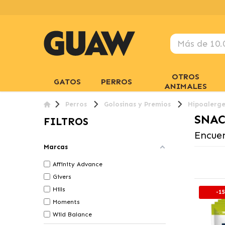
OTROS
GATOS
PERROS
ANIMALES
Perros
Golosinas y Premios
Hipoalerge
SNAC
FILTROS
Encuen
Marcas
Affinity Advance
Givers
Hills
-1
Moments
Wild Balance