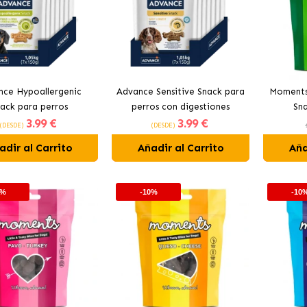
nce Hypoallergenic
Advance Sensitive Snack para
Moments
ack para perros
perros con digestiones
Sna
3
.99 €
3
.99 €
sensibles
(DESDE)
(DESDE)
adir al Carrito
Añadir al Carrito
Aña
0%
-10%
-10