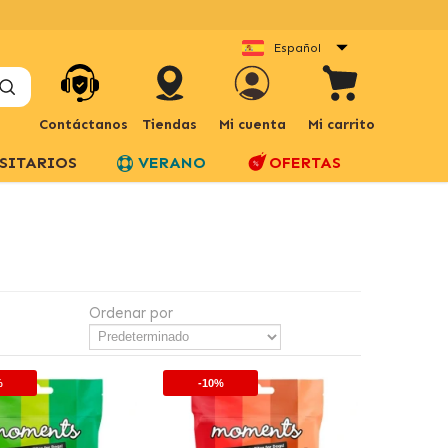
Español
Contáctanos
Tiendas
Mi cuenta
Mi carrito
SITARIOS
VERANO
OFERTAS
Ordenar por
%
-10%