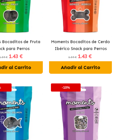
 Bocaditos de Fruta
Moments Bocaditos de Cerdo
ck para Perros
Ibérico Snack para Perros
1
.43 €
1
.43 €
1.59 €
1.59 €
dir al Carrito
Añadir al Carrito
%
-10%