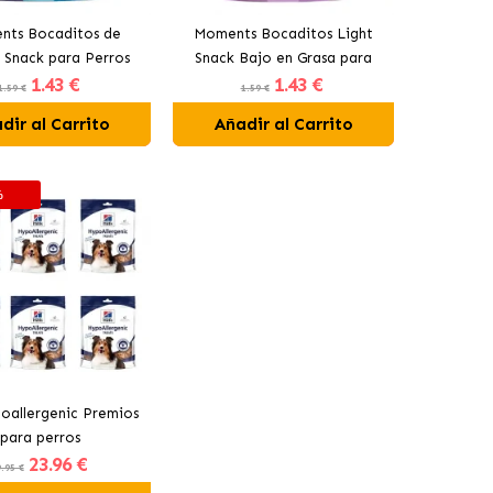
ts Bocaditos de
Moments Bocaditos Light
 Snack para Perros
Snack Bajo en Grasa para
1
.43 €
1
.43 €
Perros
1.59 €
1.59 €
dir al Carrito
Añadir al Carrito
%
poallergenic Premios
para perros
23
.96 €
.95 €