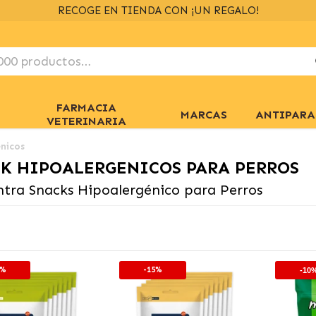
ENVÍOS GRATIS
RECOGE EN TIENDA CON ¡UN REGALO!
> 39€
EN 24/48H
+ INFO
FARMACIA
MARCAS
ANTIPARA
VETERINARIA
nicos
K HIPOALERGENICOS PARA PERROS
tra Snacks Hipoalergénico para Perros
5%
-15%
-10