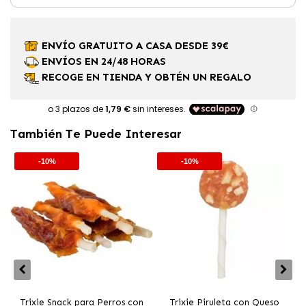
ENVÍO GRATUITO A CASA DESDE 39€
ENVÍOS EN 24/48 HORAS
RECOGE EN TIENDA Y OBTÉN UN REGALO
También Te Puede Interesar
-10%
-10%
Trixie Snack para Perros con
Trixie Piruleta con Queso
T