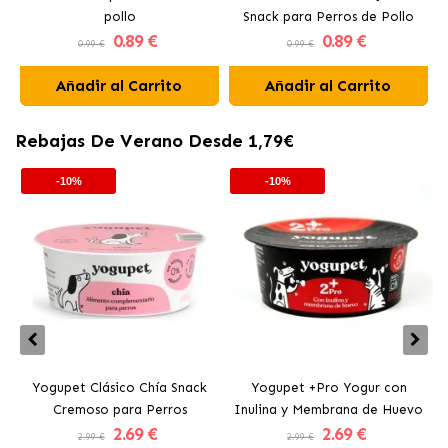
pollo
Snack para Perros de Pollo
0
.89 €
0
.89 €
0.99 €
0.99 €
Añadir al Carrito
Añadir al Carrito
Rebajas De Verano Desde 1,79€
-10%
-10%
Yogupet Clásico Chía Snack
Yogupet +Pro Yogur con
Cremoso para Perros
Inulina y Membrana de Huevo
2
.69 €
2
.69 €
para Perros y Gatos
2.99 €
2.99 €