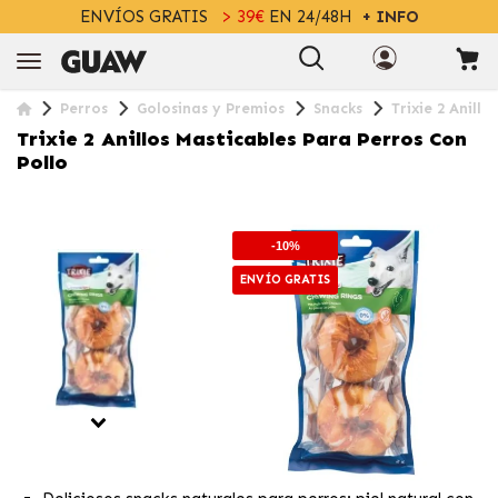
ENVÍOS GRATIS
> 39€
EN 24/48H
+ INFO
Perros
Golosinas y Premios
Snacks
Trixie 2 Anill
Trixie 2 Anillos Masticables Para Perros Con
Pollo
-10%
ENVÍO GRATIS