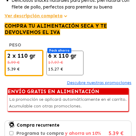
Deliciosos snacks naturales para perros: piel natural con
filete de pollo, perfectos para premiar su buena
conducta.
Ver descripción completa
Premia a tu compañero con estos snacks y fortalece el
COMPRA TU ALIMENTACIÓN SECA Y TE
vínculo humano-canino mientras cuidas su salud.
DEVOLVEMOS EL IVA
Sin gluten, estos snacks ofrecen una opción segura y
sabrosa para el bienestar de tu perro.
PESO
Pack ahorro
2 x 110 gr
6 x 110 gr
5.99 €
17.97 €
5.39 €
15.27 €
Descubre nuestras promociones
ENVÍO GRATIS EN ALIMENTACIÓN
La promoción se aplicará automáticamente en el carrito.
Acumulable con otras promociones.
Compra recurrente
5.39 €
Programa tu compra
y ahorra un 10%