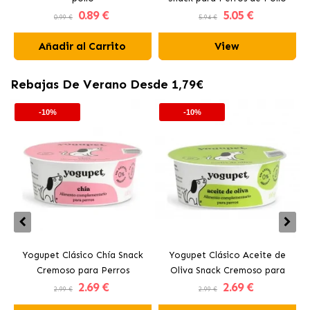
0
.89 €
5
.05 €
0.99 €
5.94 €
Añadir al Carrito
View
Rebajas De Verano Desde 1,79€
-10%
-10%
Yogupet Clásico Chía Snack
Yogupet Clásico Aceite de
Cremoso para Perros
Oliva Snack Cremoso para
2
.69 €
2
.69 €
Perros
2.99 €
2.99 €