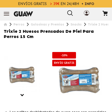
ENVÍOS GRATIS
> 39€
EN 24/48H
+ INFO
Perros
Golosinas y Premios
Snacks
Trixie 2 Hueso
Trixie 2 Huesos Prensados De Piel Para
Perros 15 Cm
-10%
ENVÍO GRATIS