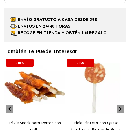
ENVÍO GRATUITO A CASA DESDE 39€
ENVÍOS EN 24/48 HORAS
RECOGE EN TIENDA Y OBTÉN UN REGALO
También Te Puede Interesar
-10%
-15%
Trixie Snack para Perros con
Trixie Piruleta con Queso
T
pollo
Snack para Perros de Pollo