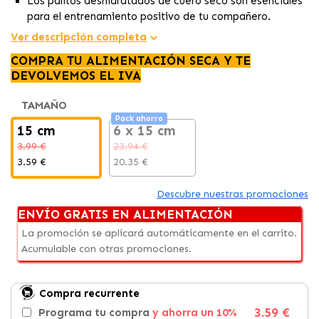
Los palitos deshidratados de cuero seco son esenciales
para el entrenamiento positivo de tu compañero.
Hechos de piel natural deshidratada, promueven una
Ver descripción completa
dentadura sana y fuerte.
COMPRA TU ALIMENTACIÓN SECA Y TE
Contenido de 2 unidades, con un peso aproximado de 75
DEVOLVEMOS EL IVA
g y longitud de 15 cm.
TAMAÑO
Pack ahorro
15 cm
6 x 15 cm
3.99 €
23.94 €
3.59 €
20.35 €
Descubre nuestras promociones
ENVÍO GRATIS EN ALIMENTACIÓN
La promoción se aplicará automáticamente en el carrito.
Acumulable con otras promociones.
Compra recurrente
3.59 €
Programa tu compra
y ahorra un 10%