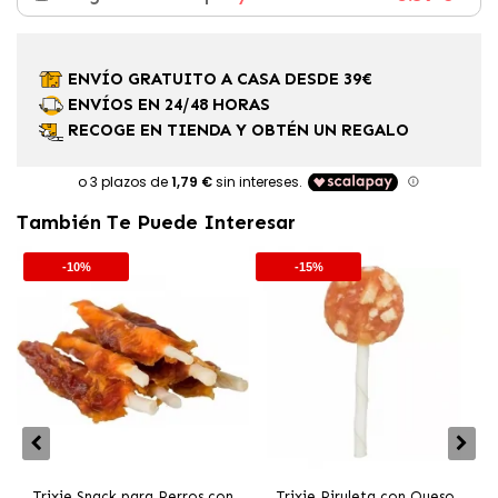
ENVÍO GRATUITO A CASA DESDE 39€
ENVÍOS EN 24/48 HORAS
RECOGE EN TIENDA Y OBTÉN UN REGALO
También Te Puede Interesar
-10%
-15%
Trixie Snack para Perros con
Trixie Piruleta con Queso
T