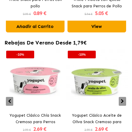
pollo
Snack para Perros de Pollo
0
.89 €
5
.05 €
0.99 €
5.94 €
Añadir al Carrito
View
Rebajas De Verano Desde 1,79€
-10%
-10%
Yogupet Clásico Chía Snack
Yogupet Clásico Aceite de
Cremoso para Perros
Oliva Snack Cremoso para
2
.69 €
2
.69 €
Perros
2.99 €
2.99 €