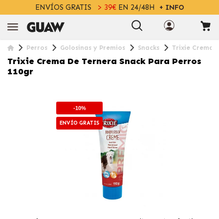
ENVÍOS GRATIS
> 39€
EN 24/48H
+ INFO
Perros
Golosinas y Premios
Snacks
Trixie Crema 
Trixie Crema De Ternera Snack Para Perros
110gr
-10%
ENVÍO GRATIS