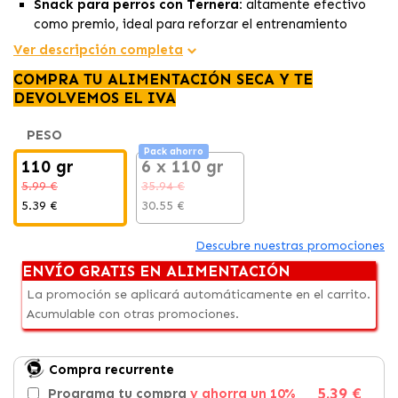
Snack para perros con Ternera:
altamente efectivo
como premio, ideal para reforzar el entrenamiento
positivo.
Ver descripción completa
Facilita la ingesta de medicamentos:
Su sabor y
COMPRA TU ALIMENTACIÓN SECA Y TE
textura ocultan fácilmente las pastillas.
DEVOLVEMOS EL IVA
Ingredientes de alta calidad:
Nutritivo y saludable,
elaborado con cordero.
PESO
Pack ahorro
110 gr
6 x 110 gr
5.99 €
35.94 €
5.39 €
30.55 €
Descubre nuestras promociones
ENVÍO GRATIS EN ALIMENTACIÓN
La promoción se aplicará automáticamente en el carrito.
Acumulable con otras promociones.
Compra recurrente
5.39 €
Programa tu compra
y ahorra un 10%