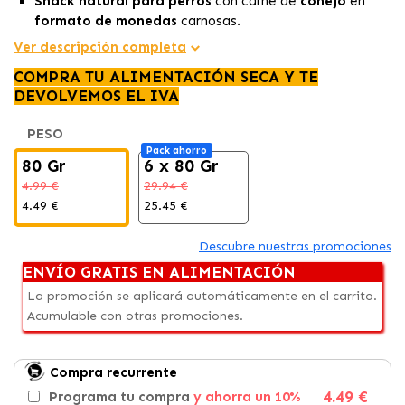
Snack natural para perros
con carne de
conejo
en
formato de monedas
carnosas.
Rico en proteínas y fácil de digerir, ideal para
perros
Ver descripción completa
sensibles.
COMPRA TU ALIMENTACIÓN SECA Y TE
Sin conservantes ni aditivos artificiales, perfecto como
DEVOLVEMOS EL IVA
recompensa diaria.
PESO
Pack ahorro
80 Gr
6 x 80 Gr
4.99 €
29.94 €
4.49 €
25.45 €
Descubre nuestras promociones
ENVÍO GRATIS EN ALIMENTACIÓN
La promoción se aplicará automáticamente en el carrito.
Acumulable con otras promociones.
Compra recurrente
4.49 €
Programa tu compra
y ahorra un 10%