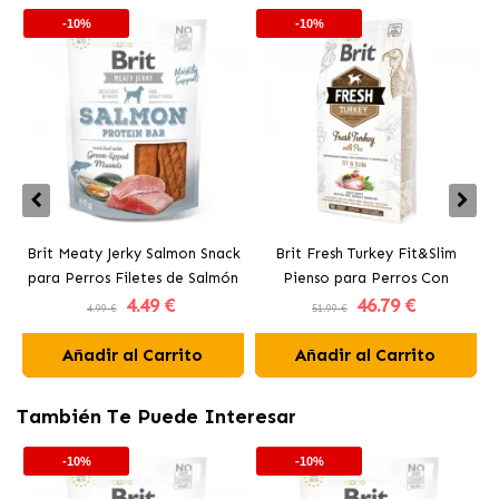
-10%
-10%
Brit Meaty Jerky Salmon Snack
Brit Fresh Turkey Fit&Slim
para Perros Filetes de Salmón
Pienso para Perros Con
p
4
.49 €
46
.79 €
Sobrepeso con Pavo
4.99 €
51.99 €
Añadir al Carrito
Añadir al Carrito
También Te Puede Interesar
-10%
-10%