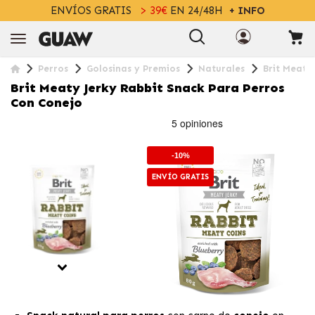
ENVÍOS GRATIS
> 39€
EN 24/48H
+ INFO
Perros
Golosinas y Premios
Naturales
Brit Meaty
Brit Meaty Jerky Rabbit Snack Para Perros
Con Conejo
-10%
ENVÍO GRATIS