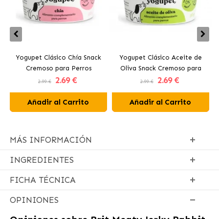
Yogupet Clásico Chía Snack
Yogupet Clásico Aceite de
Cremoso para Perros
Oliva Snack Cremoso para
2
.69 €
2
.69 €
Perros
2.99 €
2.99 €
Añadir al Carrito
Añadir al Carrito
MÁS INFORMACIÓN
INGREDIENTES
FICHA TÉCNICA
OPINIONES