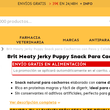
ENVÍOS GRATIS
> 39€
EN 24/48H
+ INFO
FARMACIA
MARCAS
ANTIPARA
VETERINARIA
Brit Meaty Jerky Puppy Snack para Cachorros con Pavo y Cala
Brit Meaty Jerky Puppy Snack Para Ca
ENVÍO GRATIS EN ALIMENTACIÓN
La promoción se aplicará automáticamente en el carrito.
Snack natural para cachorros
elaborado con
carne 
Rico en proteínas magras y fácil de digerir, i
deal para
Sin conservantes ni aditivos artificiales, perfecto para
Ver descripción completa