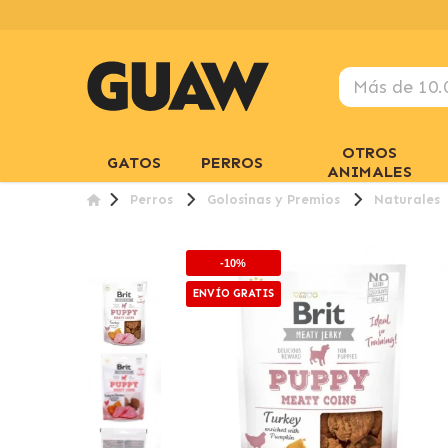
OTROS
GATOS
PERROS
ANIMALES
Perros
Golosinas y Premios
Naturales
-10%
ENVÍO GRATIS