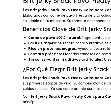
Brit Jerky Snack Pavo Meaty
Los
Brit Jerky Snack Pavo Meaty Coins para Ca
Elaborados con carne de pavo fresca de alta calida
saludable de tu mascota. Su formato en monedas c
Beneficios Clave de Brit Jerky 
Carne de pavo 100% natural:
Ingredientes de al
Fácil de digerir:
Su receta ligera y nutritiva es
Rico en proteínas magras:
Ayuda al desarrollo
Formato práctico:
Monedas carnosas de tamaño
Sin conservantes ni aditivos artificiales:
Un s
¿Por Qué Elegir Brit Jerky Snac
Los
Brit Jerky Snack Pavo Meaty Coins para Ca
sus primeras etapas de vida. Su combinación de ca
cuidas su salud. Ya sea como premio durante el ent
Con
Brit Jerky Snack Pavo Meaty Coins para Ca
principio.