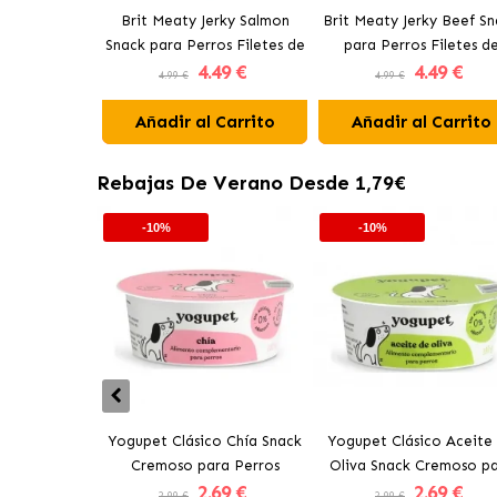
Brit Meaty Jerky Salmon
Brit Meaty Jerky Beef S
Snack para Perros Filetes de
para Perros Filetes d
4
.49 €
4
.49 €
Salmón
Ternera
4.99 €
4.99 €
Añadir al Carrito
Añadir al Carrito
Rebajas De Verano Desde 1,79€
-10%
-10%
Yogupet Clásico Chía Snack
Yogupet Clásico Aceite
Cremoso para Perros
Oliva Snack Cremoso p
2
.69 €
2
.69 €
Perros
2.99 €
2.99 €