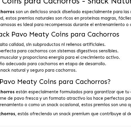
 Coins para Cachorros - Snack Natur
chorros
son un delicioso snack diseñado especialmente para las n
d, estos premios naturales son ricos en proteínas magras, fáciles
arnosas es ideal para recompensas durante el entrenamiento o
Snack Pavo Meaty Coins para Cachorros
ta calidad, sin subproductos ni rellenos artificiales.
 perfecta para cachorros con sistemas digestivos sensibles.
 muscular y proporciona energía para el crecimiento activo.
 adecuado para cachorros en etapa de desarrollo.
nack natural y seguro para cachorros.
k Pavo Meaty Coins para Cachorros?
chorros
están especialmente formulados para garantizar que tu c
rne de pavo fresca y un formato atractivo los hace perfectos pa
renamiento o como un snack ocasional, estos premios son una opc
chorros
, estás ofreciendo un snack premium que contribuye al d