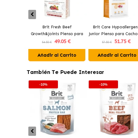
Brit Fresh Beef
Brit Care Hypoallergen
Growth&Joints Pienso para
Junior Pienso para Cacho
49
.05 €
51
.75 €
Cachorros de Razas Grandes
de Razas Grandes co
54.50 €
57.50 €
con Ternera
Cordero
Añadir al Carrito
Añadir al Carrito
También Te Puede Interesar
-10%
-10%