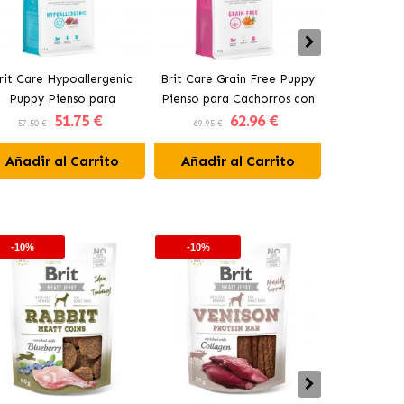
rit Care Hypoallergenic
Brit Care Grain Free Puppy
Brit Pupp
Puppy Pienso para
Pienso para Cachorros con
Comida 
51
.75 €
62
.96 €
Cachorros con Cordero
Salmón
Perros co
57.50 €
69.95 €
16.50 €
Añadir al Carrito
Añadir al Carrito
Añadir 
-10%
-10%
-10%