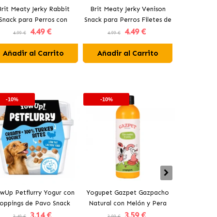
Brit Meaty Jerky Rabbit
Brit Meaty Jerky Venison
Brit Light S
Snack para Perros con
Snack para Perros Filetes de
con
4
.49 €
4
.49 €
Conejo
Venado
4.99 €
4.99 €
4.99 €
Añadir al Carrito
Añadir al Carrito
Añadir 
-10%
-10%
-10%
wUp Petflurry Yogur con
Yogupet Gazpet Gazpacho
Yogupet Ga
oppings de Pavo Snack
Natural con Melón y Pera
Natural con
3
.14 €
3
.59 €
para Perros
para Perros y Gatos
para Pe
3.49 €
3.99 €
3.99 €