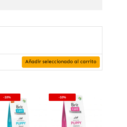
Añadir seleccionado al carrito
-10%
-10%
-10%