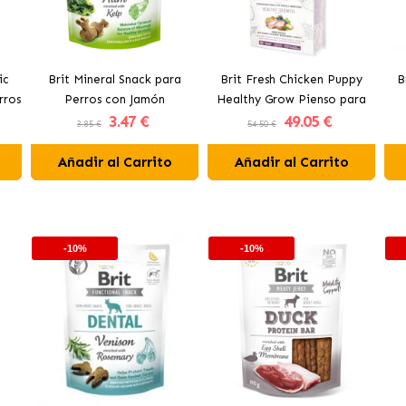
ic
Brit Mineral Snack para
Brit Fresh Chicken Puppy
B
rros
Perros con Jamón
Healthy Grow Pienso para
3
.47 €
49
.05 €
n
Cachorros con Pollo
3.85 €
54.50 €
Añadir al Carrito
Añadir al Carrito
-10%
-10%