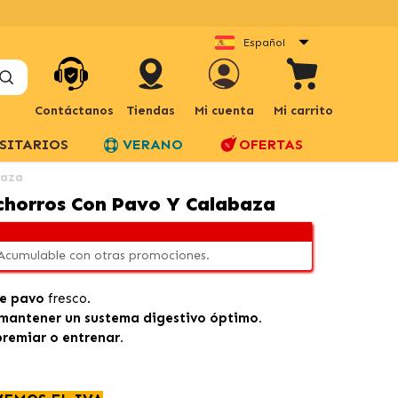
Español
Contáctanos
Tiendas
Mi cuenta
Mi carrito
SITARIOS
VERANO
OFERTAS
baza
chorros Con Pavo Y Calabaza
 Acumulable con otras promociones.
de pavo
fresco.
 mantener un sustema digestivo óptimo.
premiar o entrenar.