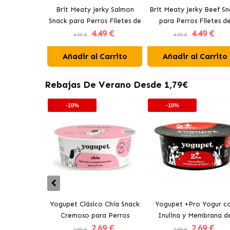
Brit Meaty Jerky Salmon
Brit Meaty Jerky Beef S
Snack para Perros Filetes de
para Perros Filetes d
4
.49 €
4
.49 €
Salmón
Ternera
4.99 €
4.99 €
Añadir al Carrito
Añadir al Carrito
Rebajas De Verano Desde 1,79€
-10%
-10%
Yogupet Clásico Chía Snack
Yogupet +Pro Yogur c
Cremoso para Perros
Inulina y Membrana d
2
.69 €
2
.69 €
Huevo para Perros y Ga
2.99 €
2.99 €