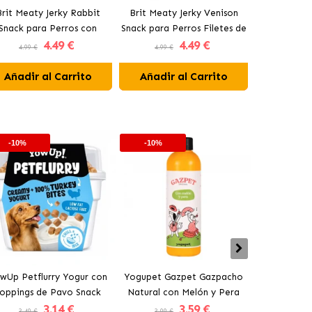
Brit Meaty Jerky Rabbit
Brit Meaty Jerky Venison
Brit Mobil
Snack para Perros con
Snack para Perros Filetes de
Perros con
4
.49 €
4
.49 €
Conejo
Venado
4.99 €
4.99 €
4.99 €
Añadir al Carrito
Añadir al Carrito
Añadir 
-10%
-10%
-10%
wUp Petflurry Yogur con
Yogupet Gazpet Gazpacho
Yogupet Ga
oppings de Pavo Snack
Natural con Melón y Pera
Natural con
3
.14 €
3
.59 €
para Perros
para Perros y Gatos
para Pe
3.49 €
3.99 €
3.99 €