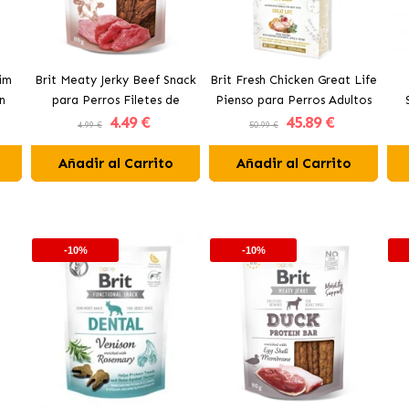
lim
Brit Meaty Jerky Beef Snack
Brit Fresh Chicken Great Life
n
para Perros Filetes de
Pienso para Perros Adultos
4
.49 €
45
.89 €
Ternera
con Pollo
4.99 €
50.99 €
Añadir al Carrito
Añadir al Carrito
-10%
-10%