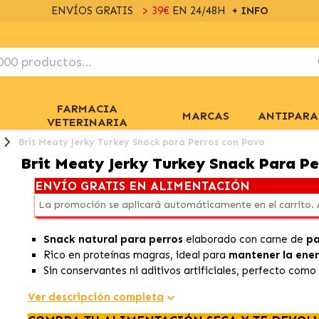
ENVÍOS GRATIS
> 39€
EN 24/48H
+ INFO
FARMACIA
MARCAS
ANTIPARA
VETERINARIA
Brit Meaty Jerky Turkey Snack para Perros con Pavo
Brit Meaty Jerky Turkey Snack Para P
ENVÍO GRATIS EN ALIMENTACIÓN
La promoción se aplicará automáticamente en el carrito.
Snack natural para perros
elaborado con carne de
p
Rico en proteínas magras, ideal para
mantener la ener
Sin conservantes ni aditivos artificiales, perfecto com
Ver descripción completa