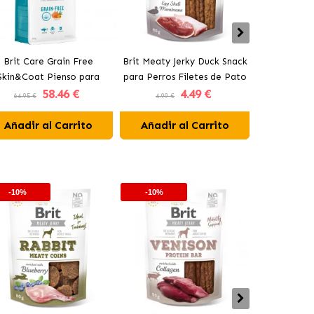
Brit Care Grain Free
Brit Meaty Jerky Duck Snack
Brit Care 
Skin&Coat Pienso para
para Perros Filetes de Pato
Pienso para
58
.46 €
4
.49 €
Perros con Salmón
Pequeñas
64.95 €
4.99 €
18.95 €
Añadir al Carrito
Añadir al Carrito
Añadir 
-10%
-10%
-10%