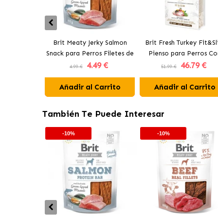
Brit Meaty Jerky Salmon
Brit Fresh Turkey Fit&S
Snack para Perros Filetes de
Pienso para Perros Co
4
.49 €
46
.79 €
Salmón
Sobrepeso con Pavo
4.99 €
51.99 €
Añadir al Carrito
Añadir al Carrito
También Te Puede Interesar
-10%
-10%