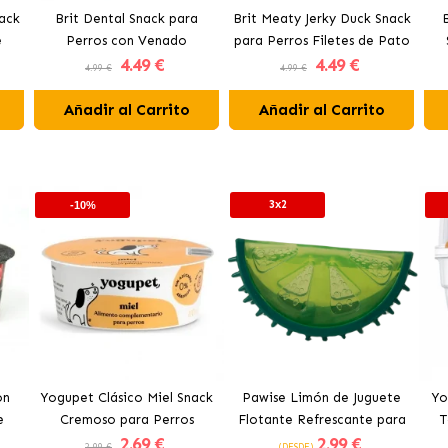
nack
Brit Dental Snack para
Brit Meaty Jerky Duck Snack
e
Perros con Venado
para Perros Filetes de Pato
4
.49 €
4
.49 €
4.99 €
4.99 €
Añadir al Carrito
Añadir al Carrito
3x2
-10%
on
Yogupet Clásico Miel Snack
Pawise Limón de Juguete
Yo
e
Cremoso para Perros
Flotante Refrescante para
T
2
.69 €
2
.99 €
tos
Perros 12 cm
2.99 €
(DESDE)