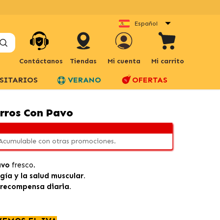
Español
Contáctanos
Tiendas
Mi cuenta
Mi carrito
SITARIOS
VERANO
OFERTAS
erros Con Pavo
 Acumulable con otras promociones.
avo
fresco.
gía y la salud muscular.
o
recompensa diaria.