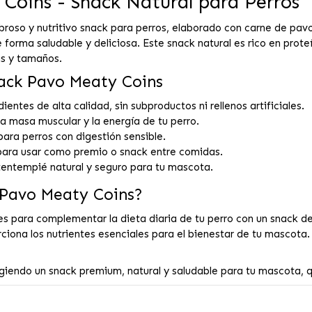
 Coins - Snack Natural para Perros
broso y nutritivo snack para perros, elaborado con carne de pav
orma saludable y deliciosa. Este snack natural es rico en proteín
as y tamaños.
nack Pavo Meaty Coins
entes de alta calidad, sin subproductos ni rellenos artificiales.
 masa muscular y la energía de tu perro.
ara perros con digestión sensible.
ara usar como premio o snack entre comidas.
entempié natural y seguro para tu mascota.
k Pavo Meaty Coins?
s para complementar la dieta diaria de tu perro con un snack del
orciona los nutrientes esenciales para el bienestar de tu mascot
ligiendo un snack premium, natural y saludable para tu mascota,