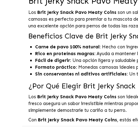
Brit Jerky Snack Pavo Meaty
Los
Brit Jerky Snack Pavo Meaty Coins
son un sa
carnosas es perfecto para premiar a tu mascota de f
una excelente opción para perros de todas las raz
Beneficios Clave de Brit Jerky S
Carne de pavo 100% natural:
Hecho con ingredi
Rico en proteínas magras:
Ayuda a mantener la
Fácil de digerir:
Una opción ligera y saludable p
Formato práctico:
Monedas carnosas ideales p
Sin conservantes ni aditivos artificiales:
Un t
¿Por Qué Elegir Brit Jerky Snac
Los
Brit Jerky Snack Pavo Meaty Coins
son ideale
fresco asegura un sabor irresistible mientras prop
simplemente demostrarle tu cariño a tu perro.
Con
Brit Jerky Snack Pavo Meaty Coins
, estás e