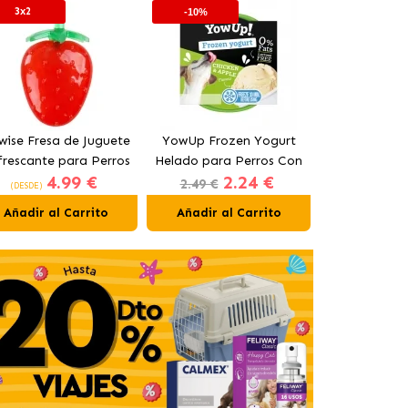
3x2
-10%
wise Fresa de Juguete
YowUp Frozen Yogurt
Freedog W
frescante para Perros
Helado para Perros Con
Ball Juguet
4.99 €
2.24 €
9
15 cm
Pollo y Manzana
para P
2.49 €
(DESDE)
(DESDE)
Añadir al Carrito
Añadir al Carrito
Añadir al