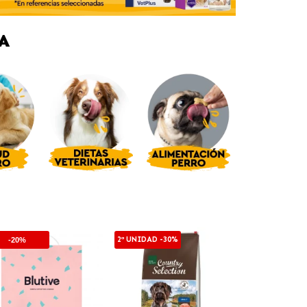
A
2ª UNIDAD -30%
-20%
-10%