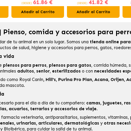
61.86 €
41.82 €
Gatos Esterilizados
Gatos Esterilizados
A
(DESDE)
(DESDE)
Añadir al Carrito
Añadir al Carrito
 Pienso, comida y accesorios para perr
dar de tu animal en un solo lugar. Somos una
tienda online par
ctos de salud, higiene y accesorios para perros, gatos, roedore
a vida
de
piensos para perros
,
piensos para gatos
, comida húmeda, s
nimales
adultos
,
senior
,
esterilizados
o con
necesidades espe
cado como
Royal Canin
,
Hill's
,
Purina Pro Plan
,
Acana
,
Orijen
,
A
ada mascota.
ia
esario para el día a día de tu compañero:
camas, juguetes, ras
s, acuarios, terrarios y accesorios de viaje
.
e
farmacia veterinaria
, antiparasitarios, suplementos, vitaminas,
enales, urinarias, articulares, dermatológicas
y
otras neces
y
Bioibérica
, para cuidar la salid de tu animal.