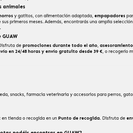
s animales
horros
y
gatitos
, con alimentación adaptada,
empapadores
par
 sus primeros meses. Además, encontrarás una amplia selecció
.
de GUAW
Disfruta de
promociones durante todo el año
,
asesoramiento
vío en 24/48 horas y envío gratuito desde 39 €
, o recogerlo
, snacks, farmacia veterinaria y accesorios para perros, gatos
t
en tienda o recogida en un
Punto de recogida
. Disfruta de
en
cotas podéis encontrar en GUAW?