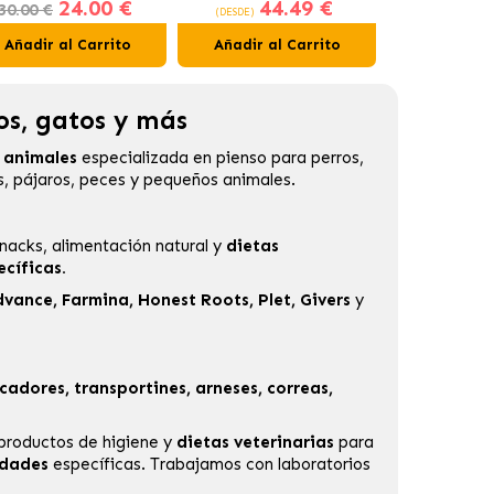
24.00 €
44.49 €
11
glomerante Carbón
Interior
Gastrointes
30.00 €
(DESDE)
(DESDE)
Activo
Perros 
Añadir al Carrito
Añadir al Carrito
Añadir al
os, gatos y más
a animales
especializada en
pienso para perros
,
s, pájaros, peces y pequeños animales.
nacks, alimentación natural y
dietas
cíficas.
dvance
,
Farmina
,
Honest Roots
,
Plet
,
Givers
y
cadores, transportines, arneses, correas,
 productos de higiene y
dietas veterinarias
para
idades
específicas. Trabajamos con laboratorios