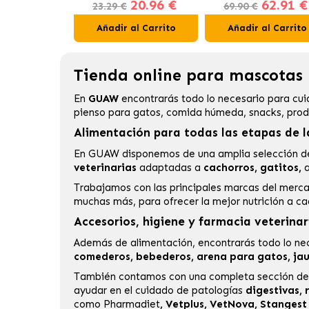
20.96 €
62.91 €
Gatos en Gelatina Buey,
23.29 €
69.90 €
Pollo, Salmón y Atún
Añadir al Carrito
Añadir al Carrito
Tienda online para mascotas |
En
GUAW
encontrarás todo lo necesario para cui
pienso para gatos
, comida húmeda, snacks, produ
Alimentación para todas las etapas de l
En GUAW disponemos de una amplia selección 
veterinarias
adaptadas a
cachorros, gatitos,
a
Trabajamos con las principales marcas del mer
muchas más, para ofrecer la mejor nutrición a c
Accesorios, higiene y farmacia veterinar
Además de alimentación, encontrarás todo lo nec
comederos, bebederos, arena para gatos, jaula
También contamos con una completa sección d
ayudar en el cuidado de patologías
digestivas, r
como
Pharmadiet
,
Vetplus
,
VetNova
,
Stangest