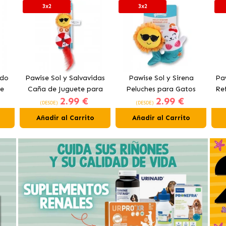
3x2
3x2
ado
Pawise Sol y Salvavidas
Pawise Sol y Sirena
Pa
te
Caña de Juguete para
Peluches para Gatos
Re
2.99 €
2.99 €
Gatos con Catnip
con Catnip
(DESDE)
(DESDE)
Añadir al Carrito
Añadir al Carrito