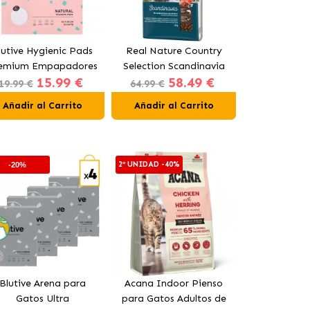
lutive Hygienic Pads
Real Nature Country
Pharmadiet
emium Empapadores
Selection Scandinavia
Gel Condro
15.99 €
58.49 €
16
ara Perros 90x60 cm
Pienso para Perros
Líquido par
19.99 €
64.99 €
(DESDE)
Adultos con Salmón
Gat
Añadir al Carrito
Añadir al Carrito
Añadir al
2ª UNIDAD -40%
-20%
-10%
Blutive Arena para
Acana Indoor Pienso
Bioiberic
Gatos Ultra
para Gatos Adultos de
Suple