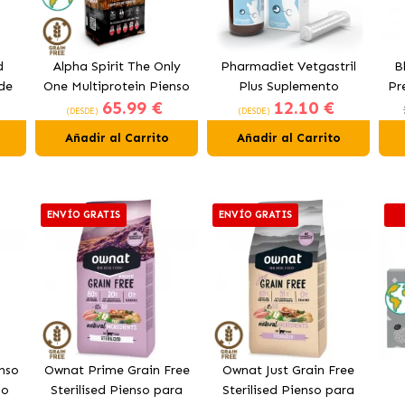
d
Alpha Spirit The Only
Pharmadiet Vetgastril
B
de
One Multiprotein Pienso
Plus Suplemento
Pr
65.99 €
12.10 €
n
para Perros
Digestivo para Perros y
p
(DESDE)
(DESDE)
Gatos
Añadir al Carrito
Añadir al Carrito
ENVÍO GRATIS
ENVÍO GRATIS
nso
Ownat Prime Grain Free
Ownat Just Grain Free
lo
Sterilised Pienso para
Sterilised Pienso para