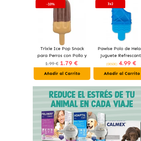
3x2
-10%
n&Hair Yogur
Trixie Ice Pop Snack
Pawise Polo de Hel
s con Salmón
para Perros con Pollo y
Juguete Refrescan
1.79 €
1.79 €
4.99 €
Arándanos
para Perros
1.99 €
(DESDE)
al Carrito
Añadir al Carrito
Añadir al Carrito