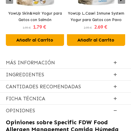
YowUp Skin&Hair Yogur para
YowUp L.Casei Inmune System
Y
Gatos con Salmón
Yogur para Gatos con Pavo
1
.79 €
2
.69 €
1.99 €
2.99 €
Añadir al Carrito
Añadir al Carrito
MÁS INFORMACIÓN
INGREDIENTES
CANTIDADES RECOMENDADAS
FICHA TÉCNICA
OPINIONES
Opiniones sobre
Specific FDW Food
Allergen Management Comida Húmeda