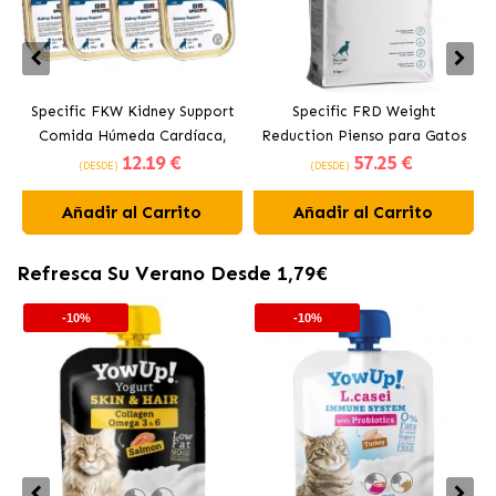
Specific FKW Kidney Support
Specific FRD Weight
Comida Húmeda Cardíaca,
Reduction Pienso para Gatos
12
.19 €
57
.25 €
Hepática y Renal para Gatos
con Sobrepeso
(DESDE)
(DESDE)
Añadir al Carrito
Añadir al Carrito
Refresca Su Verano Desde 1,79€
-10%
-10%