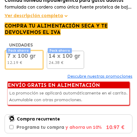
Comida húmeda hipoalergénica para gatos adultos
formulada con cordero como única fuente proteica de baja
alergenicidad para reducir reacciones digestivas y
Ver descripción completa
dermatológicas. Receta de alta digestibilidad para regular
COMPRA TU ALIMENTACIÓN SECA Y TE
el tracto gastrointestinal y mejorar la salud digestiva en
DEVOLVEMOS EL IVA
gatos sensibles.
UNIDADES
Pack ahorro
Pack ahorro
7 x 100 gr
14 x 100 gr
12.19 €
24.38 €
Descubre nuestras promociones
ENVÍO GRATIS EN ALIMENTACIÓN
La promoción se aplicará automáticamente en el carrito.
Acumulable con otras promociones.
Compra recurrente
10.97 €
Programa tu compra
y ahorra un 10%