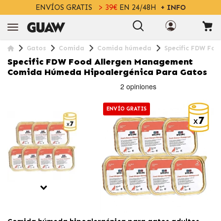
ENVÍOS GRATIS
> 39€
EN 24/48H
+ INFO
Gatos
Comida
Comida húmeda
Specific FDW Fo
Specific FDW Food Allergen Management
Comida Húmeda Hipoalergénica Para Gatos
ENVÍO GRATIS