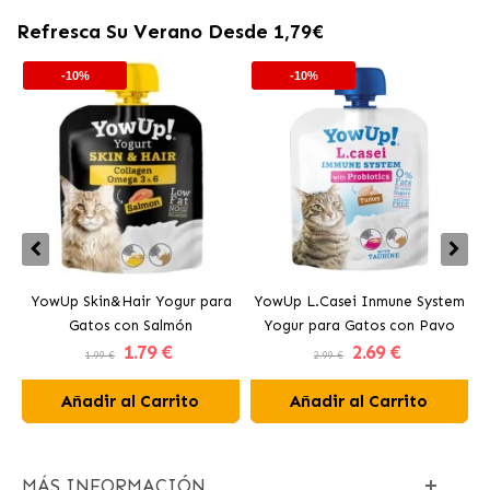
Refresca Su Verano Desde 1,79€
-10%
-10%
YowUp Skin&Hair Yogur para
YowUp L.Casei Inmune System
Y
Gatos con Salmón
Yogur para Gatos con Pavo
1
.79 €
2
.69 €
1.99 €
2.99 €
Añadir al Carrito
Añadir al Carrito
MÁS INFORMACIÓN