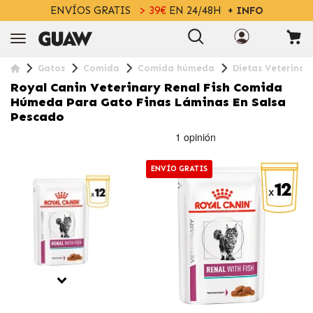
ENVÍOS GRATIS
> 39€
EN 24/48H
+ INFO
Gatos
Comida
Comida húmeda
Dietas Veterinar
Royal Canin Veterinary Renal Fish Comida
Húmeda Para Gato Finas Láminas En Salsa
Pescado
ENVÍO GRATIS