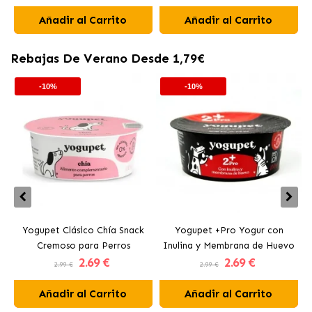
Añadir al Carrito
Añadir al Carrito
Rebajas De Verano Desde 1,79€
-10%
-10%
Yogupet Clásico Chía Snack
Yogupet +Pro Yogur con
Cremoso para Perros
Inulina y Membrana de Huevo
2
.69 €
2
.69 €
para Perros y Gatos
2.99 €
2.99 €
Añadir al Carrito
Añadir al Carrito