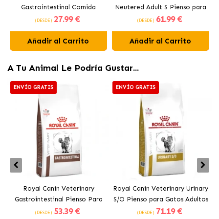
Gastrointestinal Comida
Neutered Adult S Pienso para
27
.99 €
61
.99 €
Húmeda para Perros en Paté
Perros Pequeños Esterilizados
C
(DESDE)
(DESDE)
Añadir al Carrito
Añadir al Carrito
A Tu Animal Le Podría Gustar...
ENVÍO GRATIS
ENVÍO GRATIS
Royal Canin Veterinary
Royal Canin Veterinary Urinary
Gastrointestinal Pienso Para
S/O Pienso para Gatos Adultos
53
.39 €
71
.19 €
Gatos Adultos
(DESDE)
(DESDE)