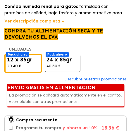
Comida húmeda renal para gatos
formulada con
proteínas de calidad, bajo fósforo y aroma atractivo para
apoyar la función renal y mejorar el apetito
en felinos
Ver descripción completa
con insuficiencia renal.
COMPRA TU ALIMENTACIÓN SECA Y TE
DEVOLVEMOS EL IVA
UNIDADES
Pack ahorro
Pack ahorro
12 x 85gr
24 x 85gr
20.40 €
40.80 €
Descubre nuestras promociones
ENVÍO GRATIS EN ALIMENTACIÓN
La promoción se aplicará automáticamente en el carrito.
Acumulable con otras promociones.
Compra recurrente
18.36 €
Programa tu compra
y ahorra un 10%