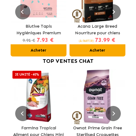
Blutive Tapis
Acana Large Breed
Al
Hygiéniques Premium
Nourriture pour chiens
7.93 €
73.99 €
pour Chiens 60x60 cm
de grandes races au
9.91 €
(À PARTIR)
poulet
Acheter
Acheter
TOP VENTES CHAT
2E UNITÉ -40%
Farmina Tropical
Ownat Prime Grain Free
Aliment pour Chiens Mini
Sterilised Croquettes