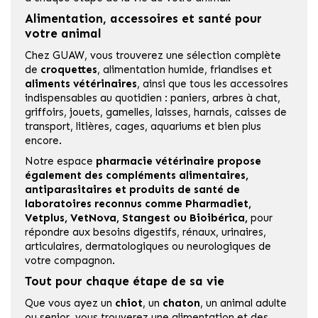
Alimentation, accessoires et santé pour
votre animal
Chez GUAW, vous trouverez une sélection complète
de
croquettes
, alimentation humide, friandises et
aliments vétérinaires
, ainsi que tous les accessoires
indispensables au quotidien : paniers, arbres à chat,
griffoirs, jouets, gamelles, laisses, harnais, caisses de
transport, litières, cages, aquariums et bien plus
encore.
Notre espace
pharmacie vétérinaire
propose
également des compléments alimentaires,
antiparasitaires et produits de santé de
laboratoires reconnus comme
Pharmadiet
,
Vetplus
,
VetNova
,
Stangest
ou
Bioibérica
,
pour
répondre aux besoins digestifs, rénaux, urinaires,
articulaires, dermatologiques ou neurologiques de
votre compagnon.
Tout pour chaque étape de sa vie
Que vous ayez un
chiot
, un
chaton
, un animal adulte
ou senior, vous trouverez une alimentation et des