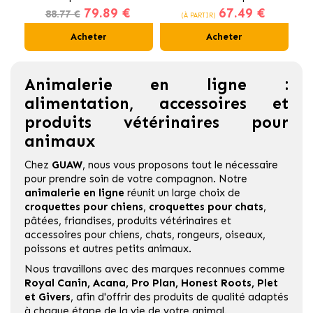
79.89 €
67.49 €
au Poulet
pour Chats Stérilisés
88.77 €
(À PARTIR)
Acheter
Acheter
Animalerie en ligne :
alimentation, accessoires et
produits vétérinaires pour
animaux
Chez
GUAW
, nous vous proposons tout le nécessaire
pour prendre soin de votre compagnon. Notre
animalerie en ligne
réunit un large choix de
croquettes pour chiens
,
croquettes pour chats
,
pâtées, friandises, produits vétérinaires et
accessoires pour chiens, chats, rongeurs, oiseaux,
poissons et autres petits animaux.
Nous travaillons avec des marques reconnues comme
Royal Canin
,
Acana
,
Pro Plan
,
Honest Roots
,
Plet
et
Givers
,
afin d'offrir des produits de qualité adaptés
à chaque étape de la vie de votre animal.