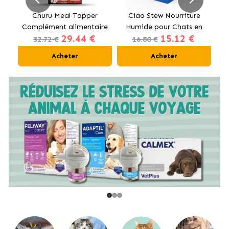
t
Churu Meal Topper
Ciao Stew Nourriture
Complément alimentaire
Humide pour Chats en
Hu
29.44 €
15.12 €
pour chiens au bœuf
Crème avec Poulet et
32.72 €
16.80 €
Saumon
Acheter
Acheter