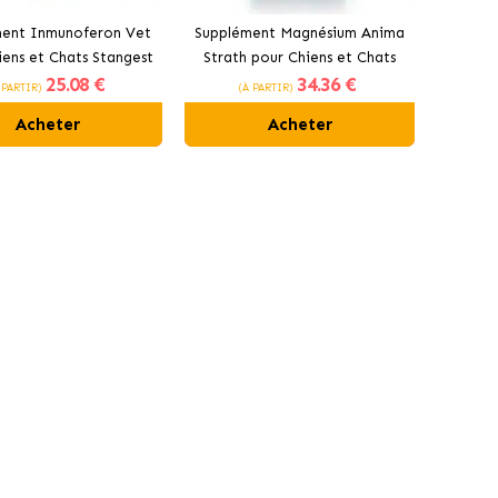
ment Inmunoferon Vet
Supplément Magnésium Anima
iens et Chats Stangest
Strath pour Chiens et Chats
25
.08 €
34
.36 €
Stangest
 PARTIR)
(À PARTIR)
Acheter
Acheter