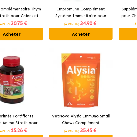
Complémentaire Thym
Impromune Complément
Supplé
trath pour Chiens et
Système Immunitaire pour
pour Ch
20
.75 €
34
.90 €
hats Stangest
Chiens et Chats Comprimés
PARTIR)
(À PARTIR)
(À
Bioiberica
Acheter
Acheter
rimés Fortifiants
VetNova Alysia Immuno Small
s Anima Strath pour
Chews Complément
15
.26 €
35
.45 €
 et Chats Stangest
Immunologique pour Petits
PARTIR)
(À PARTIR)
Chiens et Chats