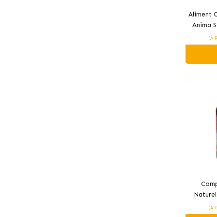
Aliment 
Anima S
C
(À 
Comp
Naturel
Chiens
(À 