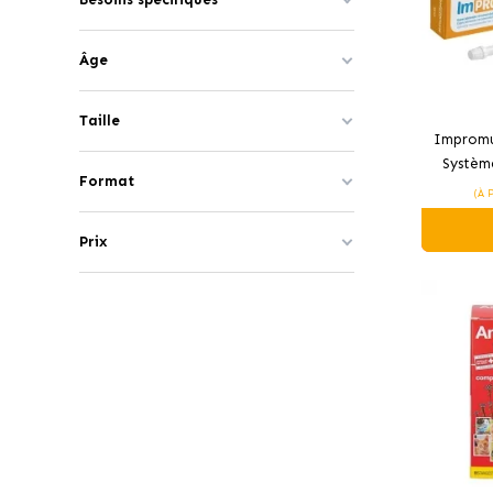
Âge
Taille
Impromu
Systèm
Format
Chiens 
(À 
Prix