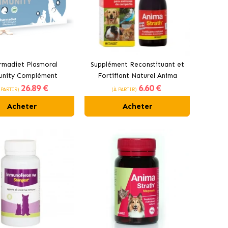
rmadiet Plasmoral
Supplément Reconstituant et
unity Complément
Fortifiant Naturel Anima
26
.89 €
6
.60 €
taire pour Chiens et
Strath pour Chiens et Chats
 PARTIR)
(À PARTIR)
Chats
Stangest
Acheter
Acheter