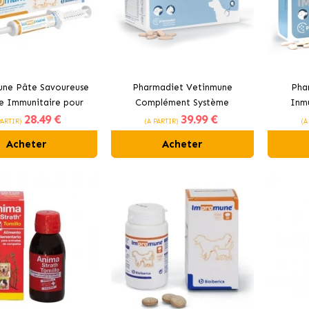
ne Pâte Savoureuse
Pharmadiet Vetinmune
Pha
e Immunitaire pour
Complément Système
Inm
28
.49 €
39
.99 €
et Chats Bioiberica
Immunitaire pour Chiens et
Alimen
PARTIR)
(À PARTIR)
(À
Chats
Acheter
Acheter