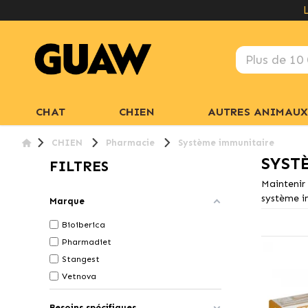
CHAT
CHIEN
AUTRES ANIMAUX
CHIEN
Pharmacie
Système immunitaire
SYST
FILTRES
Maintenir
système im
Marque
Bioiberica
Pharmadiet
Stangest
Vetnova
Besoins spécifiques