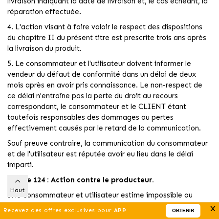
livraison indiquant la date de livraison et, le cas échéant, la
réparation effectuée.
4. L'action visant à faire valoir le respect des dispositions
du chapitre II du présent titre est prescrite trois ans après
la livraison du produit.
5. Le consommateur et l'utilisateur doivent informer le
vendeur du défaut de conformité dans un délai de deux
mois après en avoir pris connaissance. Le non-respect de
ce délai n'entraîne pas la perte du droit au recours
correspondant, le consommateur et le CLIENT étant
toutefois responsables des dommages ou pertes
effectivement causés par le retard de la communication.
Sauf preuve contraire, la communication du consommateur
et de l'utilisateur est réputée avoir eu lieu dans le délai
imparti.
Article 124 : Action contre le producteur.
Haut
Si le consommateur et utilisateur estime impossible ou
excessivement lourd de se retourner contre le vendeur pour
x
Recevez des offres exclusives pour
APP
OBTENIR
défaut de conformité des produits au contrat, il peut se