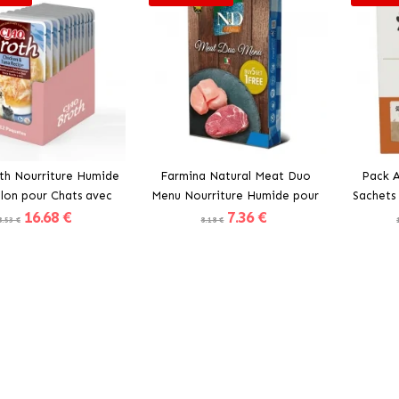
th Nourriture Humide
Farmina Natural Meat Duo
Pack A
llon pour Chats avec
Menu Nourriture Humide pour
Sachets
16
.68 €
7
.36 €
oulet et Thon
Chats
en Bo
8.53 €
8.18 €
Acheter
Acheter
2E UNITÉ -40%
2E UNIT