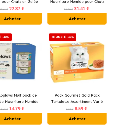
 pour Chats en Gelée
Nourriture Humide pour Chats
22
.87 €
31
.41 €
oulet, Saumon et Thon
25.41 €
34.90 €
Acheter
Acheter
É -40%
2E UNITÉ -40%
pplaws Multipack de
Pack Gourmet Gold Pack
de Nourriture Humide
Tartalette Assortiment Varié
14
.79 €
8
.59 €
elée pour Chats au
16.43 €
9.55 €
Poisson
Acheter
Acheter