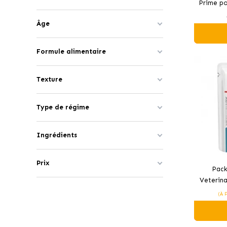
Prime po
e
Âge
Formule alimentaire
Texture
Type de régime
Ingrédients
Prix
Pack
Veterina
la Sen
(À 
hu