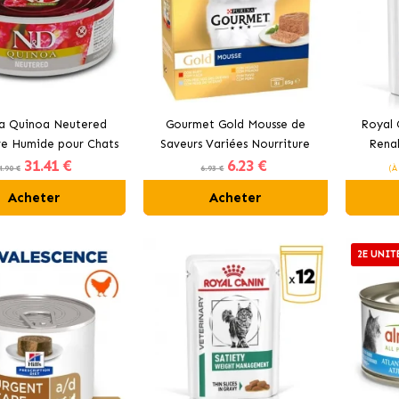
a Quinoa Neutered
Gourmet Gold Mousse de
Royal 
re Humide pour Chats
Saveurs Variées Nourriture
Renal
31
.41 €
6
.23 €
Stérilisés
Humaine pour Chats
humide 
4.90 €
6.93 €
(À
Acheter
Acheter
2E UNIT