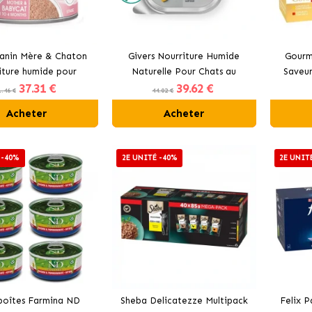
anin Mère & Chaton
Givers Nourriture Humide
Gourm
iture humide pour
Naturelle Pour Chats au
Saveur
37
.31 €
39
.62 €
 et chats allaitantes
Morue, Poulet et Légumes
Hu
1.46 €
44.02 €
Acheter
Acheter
 -40%
2E UNITÉ -40%
2E UNIT
boîtes Farmina ND
Sheba Delicatezze Multipack
Felix 