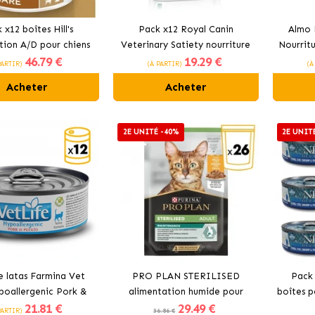
 x12 boîtes Hill's
Pack x12 Royal Canin
Almo 
tion A/D pour chiens
Veterinary Satiety nourriture
Nourrit
46
.79 €
19
.29 €
et chats
humide pour chats
au T
PARTIR)
(À PARTIR)
(À
Acheter
Acheter
2E UNITÉ -40%
2E UNIT
e latas Farmina Vet
PRO PLAN STERILISED
Pack
poallergenic Pork &
alimentation humide pour
boîtes p
21
.81 €
29
.49 €
para gato con Cerdo
chats au poulet
la morue
PARTIR)
36.86 €