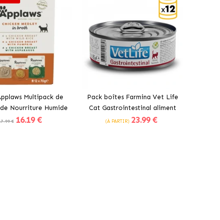
pplaws Multipack de
Pack boîtes Farmina Vet Life
 de Nourriture Humide
Cat Gastrointestinal aliment
16
.19 €
23
.99 €
uillon pour Chats au
humide pour chats au poulet
17.99 €
(À PARTIR)
Poulet
Acheter
Acheter
É -40%
2E UNITÉ -40%