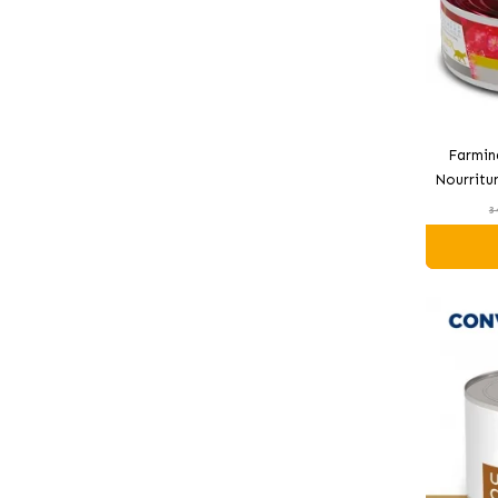
Farmin
Nourritu
3