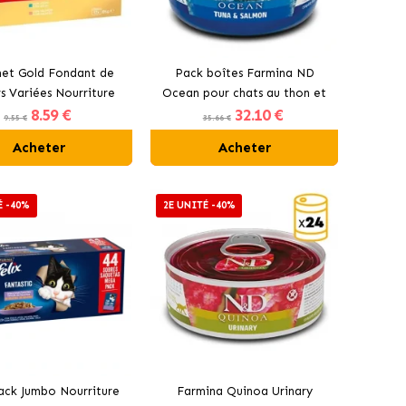
et Gold Fondant de
Pack boîtes Farmina ND
s Variées Nourriture
Ocean pour chats au thon et
8
.59 €
32
.10 €
maine pour Chats
au saumon
9.55 €
35.66 €
Acheter
Acheter
É -40%
2E UNITÉ -40%
Pack Jumbo Nourriture
Farmina Quinoa Urinary