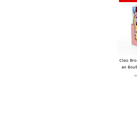
Ciao Bro
en Boui
P
1