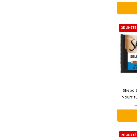
2E UNITÉ
Sheba 
Nourrit
pour Cha
4
2E UNITÉ