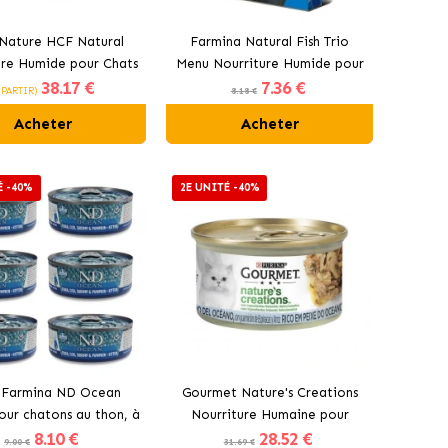
Nature HCF Natural
Farmina Natural Fish Trio
ure Humide pour Chats
Menu Nourriture Humide pour
38
.17 €
7
.36 €
hon de l'Atlantique
Chats
 PARTIR)
8.18 €
Acheter
Acheter
É -40%
2E UNITÉ -40%
 Farmina ND Ocean
Gourmet Nature's Creations
our chatons au thon, à
Nourriture Humaine pour
8
.10 €
28
.52 €
, aux crevettes et à la
Chats avec Poisson de Mer
9.00 €
31.69 €