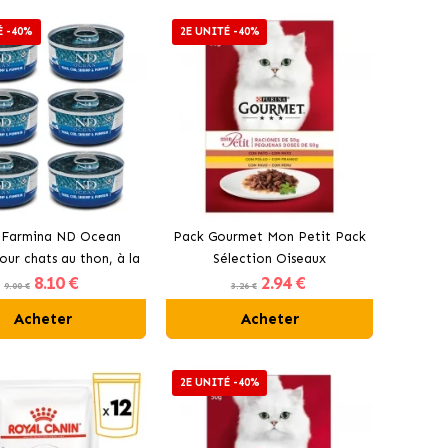
É -40%
2E UNITÉ -40%
 Farmina ND Ocean
Pack Gourmet Mon Petit Pack
our chats au thon, à la
Sélection Oiseaux
8
.10 €
2
.94 €
e et à la citrouille
9.00 €
3.26 €
Acheter
Acheter
2E UNITÉ -40%