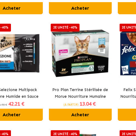
Acheter
Acheter
 -40%
2E UNITÉ -40%
2E UNIT
Selezione Multipack
Pro Plan Terrine Stérilisée de
Felix 
ure Humide en Sauce
Morue Nourriture Humaine
Nourrit
42
.21 €
13
.04 €
ts Sélection Poisson
pour Chats Stérilisés
en Gelé
6.90 €
(À PARTIR)
Acheter
Acheter
 -40%
2E UNITÉ -40%
2E UNIT