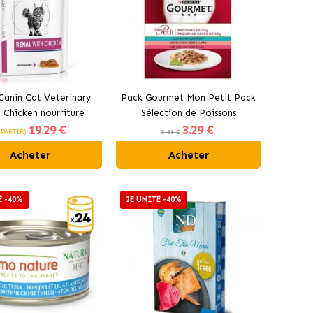
Canin Cat Veterinary
Pack Gourmet Mon Petit Pack
 Chicken nourriture
Sélection de Poissons
19
.29 €
3
.29 €
au poulet pour chats.
 PARTIR)
3.66 €
Acheter
Acheter
É -40%
2E UNITÉ -40%