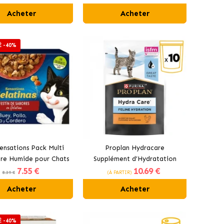
citrouille
Acheter
Acheter
É -40%
Sensations Pack Multi
Proplan Hydracare
ure Humide pour Chats
Supplément d’Hydratation
7
.55 €
10
.69 €
e Sélection de Viandes
pour Chats au Poulet
8.39 €
(À PARTIR)
Acheter
Acheter
É -40%