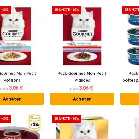
 -40%
2E UNITÉ -40%
2E UNIT
Gourmet Mon Petit
Pack Gourmet Mon Petit
Pack
Poissons
Viandes
boîtes p
3
.06 €
3
.06 €
moru
3.40 €
3.40 €
Acheter
Acheter
 -40%
2E UNITÉ -40%