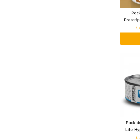
Pack
Prescrip
(À 
Pack d
Life Hy
Potato 
(À 