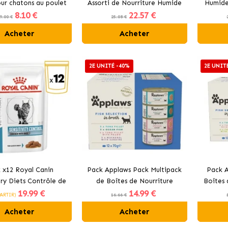
ur chatons au poulet
Assorti de Nourriture Humide
Humide
8
.10 €
22
.57 €
t à la grenade
en Gelée pour Chats Sélection
Bœuf, P
9.00 €
25.08 €
de Volailles
Acheter
Acheter
2E UNITÉ -40%
2E UNIT
 x12 Royal Canin
Pack Applaws Pack Multipack
Pack A
ry Diets Contrôle de
de Boîtes de Nourriture
Boîtes 
19
.99 €
14
.99 €
sibilité nourriture
Humide en Bouillon pour Chats
en G
PARTIR)
16.66 €
mide pour chats
au Poisson 12x70 gr
Acheter
Acheter