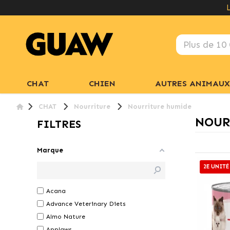
CHAT
CHIEN
AUTRES ANIMAUX
CHAT
Nourriture
Nourriture humide
NOUR
FILTRES
Marque
2E UNITÉ
Acana
Advance Veterinary Diets
Almo Nature
Applaws