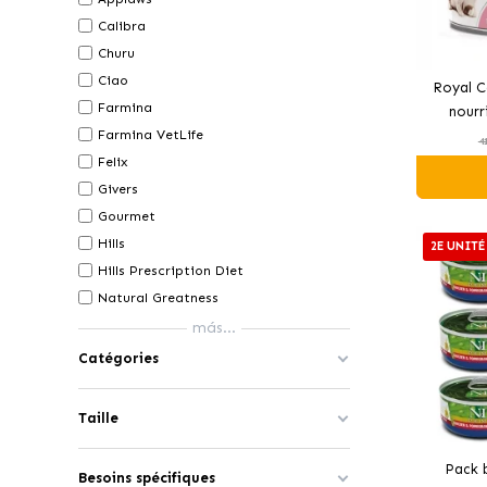
Calibra
Churu
Ciao
Royal C
Farmina
nourr
Farmina VetLife
chatons
4
Felix
Givers
Gourmet
Hills
2E UNITÉ
Hills Prescription Diet
Natural Greatness
más...
Catégories
Taille
Pack 
Besoins spécifiques