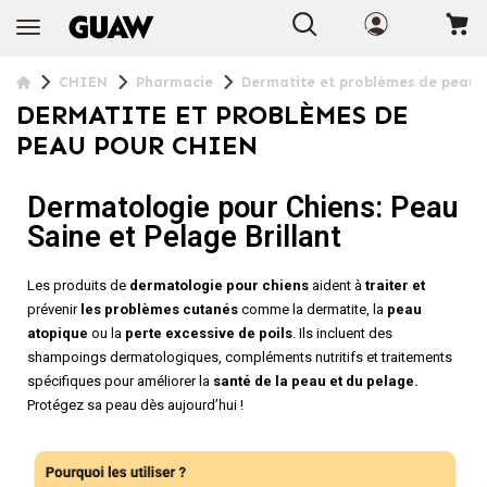
+ INFO
CHIEN
Pharmacie
Dermatite et problèmes de peau
DERMATITE ET PROBLÈMES DE
PEAU POUR CHIEN
Dermatologie pour Chiens: Peau
Saine et Pelage Brillant
Les produits de
dermatologie pour chiens
aident à
traiter et
prévenir
les problèmes cutanés
comme la dermatite, la
peau
atopique
ou la
perte excessive de poils
. Ils incluent des
shampoings dermatologiques, compléments nutritifs et traitements
spécifiques pour améliorer la
santé de la peau et du pelage.
Protégez sa peau dès aujourd’hui !