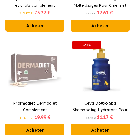
et chats complément
Multi-Usages Pour Chiens et
75
.22 €
12
.61 €
dermatologique en capsules
Chats
(À PARTIR)
15.77 €
Acheter
Acheter
-20%
Pharmadiet Dermadiet
Ceva Douxo Spa
Complément
Shampooing Hydratant Pour
19
.99 €
11
.17 €
Dermatologique pour Chiens
Chiens et Chats à l’Avoine
(À PARTIR)
13.96 €
Acheter
Acheter