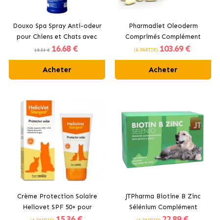
Douxo Spa Spray Anti-odeur
Pharmadiet Oleoderm
pour Chiens et Chats avec
Comprimés Complément
16
.68 €
103
.69 €
Parfum Durable
Dermatologique pour Chiens
18.53 €
(À PARTIR)
et Chats
Acheter
Acheter
Crème Protection Solaire
JTPharma Biotine B Zinc
Heliovet SPF 50+ pour
Sélénium Complément
15
.36 €
22
.89 €
Chiens et Chats Stangest
Nutritionnel pour Chiens et