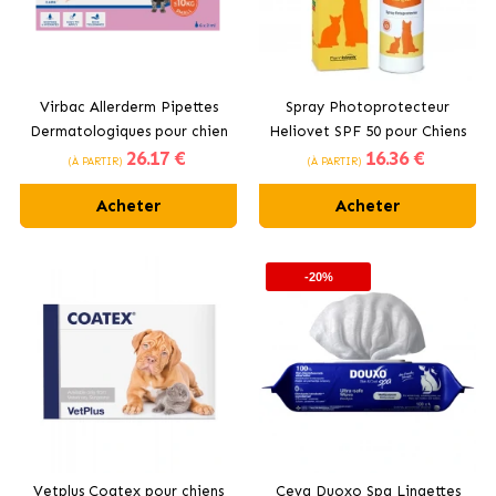
Virbac Allerderm Pipettes
Spray Photoprotecteur
Dermatologiques pour chien
Heliovet SPF 50 pour Chiens
26
.17 €
16
.36 €
et chat
et Chats Stangest
(À PARTIR)
(À PARTIR)
Acheter
Acheter
-20%
Vetplus Coatex pour chiens
Ceva Duoxo Spa Lingettes