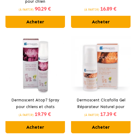
pour chien
90
.29 €
16
.89 €
(À PARTIR)
(À PARTIR)
Acheter
Acheter
Dermoscent Atop7 Spray
Dermoscent Cicafolia Gel
pour chiens et chats
Réparateur Naturel pour
19
.79 €
17
.39 €
Chiens et Chats
(À PARTIR)
(À PARTIR)
Acheter
Acheter