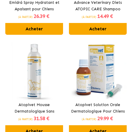
Emidrá Spray Hydratant et
Advance Veterinary Diets
Apaisant pour Chiens
ATOPIC CARE Shampoo
26
.39 €
14
.49 €
pour chiens
(À PARTIR)
(À PARTIR)
Acheter
Acheter
Atopivet Mousse
Atopivet Solution Orale
Dermatologique Sans
Dermatologique Pour Chiens
31
.58 €
29
.99 €
Rinçage Pour Chiens et
et Chats Bioiberica
(À PARTIR)
(À PARTIR)
Chats Bioiberica
Acheter
Acheter