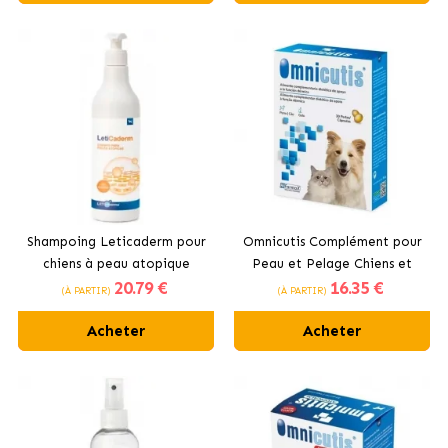
Shampoing Leticaderm pour
Omnicutis Complément pour
chiens à peau atopique
Peau et Pelage Chiens et
20
.79 €
16
.35 €
Chats en Capsules Hifarmax
(À PARTIR)
(À PARTIR)
Acheter
Acheter