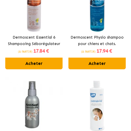
Dermoscent Essential 6
Dermoscent Physio shampoo
Shampooing Séborégulateur
pour chiens et chats.
17
.84 €
17
.94 €
Chien Chat 200 ml
(À PARTIR)
(À PARTIR)
Acheter
Acheter