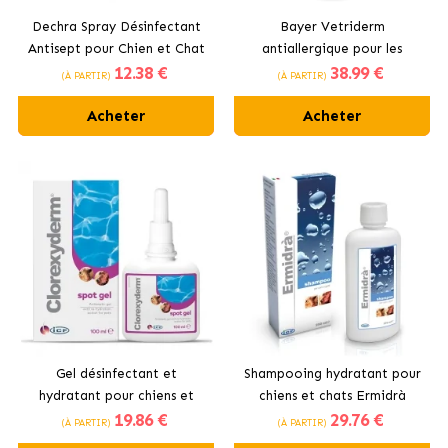
Dechra Spray Désinfectant
Bayer Vetriderm
Antisept pour Chien et Chat
antiallergique pour les
12
.38 €
38
.99 €
propriétaires d'animal de
(À PARTIR)
(À PARTIR)
compagnie
Acheter
Acheter
Gel désinfectant et
Shampooing hydratant pour
hydratant pour chiens et
chiens et chats Ermidrà
19
.86 €
29
.76 €
chats CLX Derm Spot
(À PARTIR)
(À PARTIR)