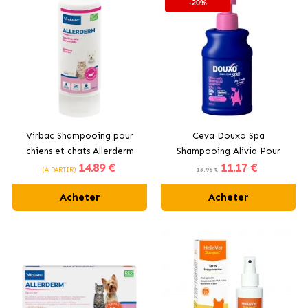
-20%
Virbac Shampooing pour
Ceva Douxo Spa
chiens et chats Allerderm
Shampooing Alivia Pour
14
.89 €
11
.17 €
Peau Sensible
Chiens à Peau Sensible
(À PARTIR)
13.96 €
Acheter
Acheter