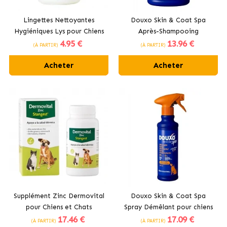
Lingettes Nettoyantes
Douxo Skin & Coat Spa
Hygiéniques Lys pour Chiens
Après-Shampooing
4
.95 €
13
.96 €
et Chats Stangest
Hydratant pour chiens à
(À PARTIR)
(À PARTIR)
l’Avoine
Acheter
Acheter
Supplément Zinc Dermovital
Douxo Skin & Coat Spa
pour Chiens et Chats
Spray Démêlant pour chiens
17
.46 €
17
.09 €
Stangest
(À PARTIR)
(À PARTIR)