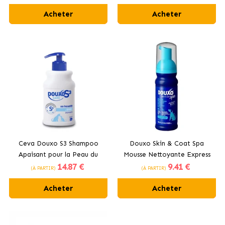
Acheter
Acheter
Ceva Douxo S3 Shampoo
Douxo Skin & Coat Spa
Apaisant pour la Peau du
Mousse Nettoyante Express
14
.87 €
9
.41 €
Chien/Chat
pour chiens
(À PARTIR)
(À PARTIR)
Acheter
Acheter