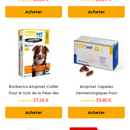
(À PARTIR)
(À PARTIR)
Chats
Acheter
Acheter
Bioiberica Atopivet Collier
Atopivet Capsules
Pour le Soin de la Peau des
Dermatologiques Pour
27
.26 €
35
.40 €
Chiens Moyens et Grands
Chiens et Chats Bioiberica
(À PARTIR)
(À PARTIR)
Acheter
Acheter