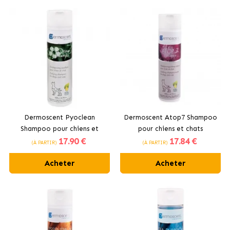
Dermoscent Pyoclean
Dermoscent Atop7 Shampoo
Shampoo pour chiens et
pour chiens et chats
17
.90 €
17
.84 €
chats
(À PARTIR)
(À PARTIR)
Acheter
Acheter