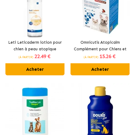
Leti Leticaderm lotion pour
Omnicutis Atopicalm
chien à peau atopique
Complément pour Chiens et
22
.49 €
15
.26 €
Chats avec Dermatite
(À PARTIR)
(À PARTIR)
Atopique Hifarmax
Acheter
Acheter