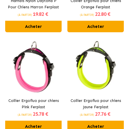
Harnais Nylon Daytona P
Collier Ergofluo pour chiens
Pour Chiens Marron Ferplast
Orange Ferplast
19
.82 €
22
.80 €
(À PARTIR)
(À PARTIR)
Acheter
Acheter
Collier Ergofluo pour chiens
Collier Ergofluo pour chiens
Pink Ferplast
Jaune Ferplast
25
.78 €
27
.76 €
(À PARTIR)
(À PARTIR)
Acheter
Acheter