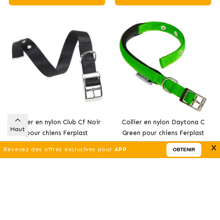
Collier en nylon Club Cf Noir
Collier en nylon Daytona C
Haut
pour chiens Ferplast
Green pour chiens Ferplast
5
.09 €
8
.92 €
x
(À PARTIR)
(À PARTIR)
Recevez des offres exclusives pour
APP
OBTENIR
Acheter
Acheter