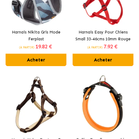
Harnais Nikita Gris Mode
Harnais Easy Pour Chiens
Ferplast
Small 33-46cms 10mm Rouge
19
.82 €
7
.92 €
Ferplast
(À PARTIR)
(À PARTIR)
Acheter
Acheter