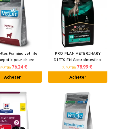
ttes Farmina vet life
PRO PLAN VETERINARY
hepatic pour chiens
DIETS EN Gastrointestinal
76
.24 €
78
.99 €
nourriture pour chien
 PARTIR)
(À PARTIR)
Acheter
Acheter