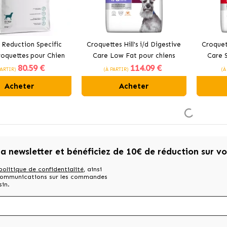
 Reduction Specific
Croquettes Hill's i/d Digestive
Croquett
oquettes pour Chien
Care Low Fat pour chiens
Care S
80
.59 €
114
.09 €
PARTIR)
(À PARTIR)
(À
Acheter
Acheter
la newsletter et bénéficiez de 10€ de réduction sur v
politique de confidentialité
, ainsi
 communications sur les commandes
sin.