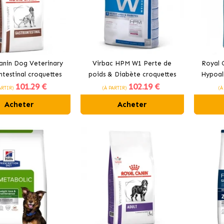
anin Dog Veterinary
Virbac HPM W1 Perte de
Royal 
ntestinal croquettes
poids & Diabète croquettes
Hypoall
101
.29 €
102
.19 €
r chiens adultes
pour chiens
ARTIR)
(À PARTIR)
(À
Acheter
Acheter