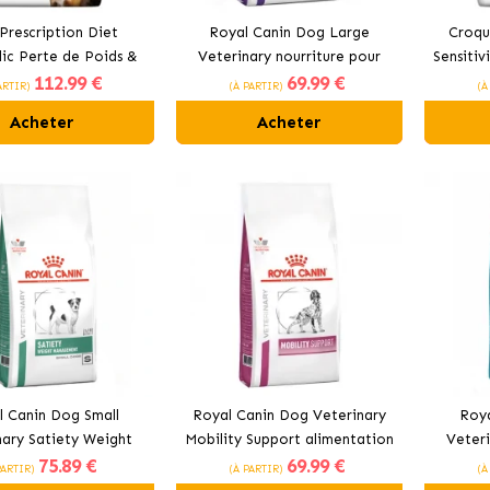
s Prescription Diet
Royal Canin Dog Large
Croque
ic Perte de Poids &
Veterinary nourriture pour
Sensitiv
112
.99 €
69
.99 €
etien pour chiens
chiens de taille grande
ARTIR)
(À PARTIR)
(À
Acheter
Acheter
l Canin Dog Small
Royal Canin Dog Veterinary
Roya
nary Satiety Weight
Mobility Support alimentation
Veteri
75
.89 €
69
.99 €
ment aliment pour
pour chiens adultes
po
PARTIR)
(À PARTIR)
(À
s de petite taille