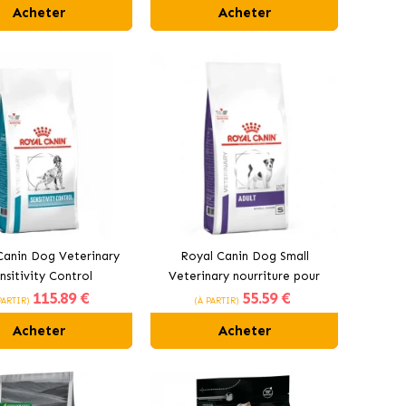
Acheter
Acheter
Canin Dog Veterinary
Royal Canin Dog Small
nsitivity Control
Veterinary nourriture pour
115
.89 €
55
.59 €
ntation pour chiens
chiens de petite taille
PARTIR)
(À PARTIR)
adultes
Acheter
Acheter