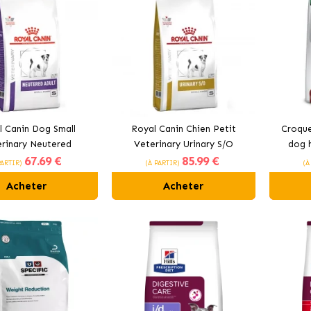
l Canin Dog Small
Royal Canin Chien Petit
Croque
rinary Neutered
Veterinary Urinary S/O
dog 
67
.69 €
85
.99 €
ation pour chiens de
croquettes pour chiens petits
PARTIR)
(À PARTIR)
(À
taille petite
Acheter
Acheter