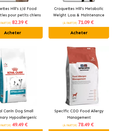
ttes Hill's z/d Food
Croquettes Hill's Metabolic
ities pour petits chiens
Weight Loss & Maintenance
82
.39 €
71
.09 €
pour les petits chiens
 PARTIR)
(À PARTIR)
Acheter
Acheter
l Canin Dog Small
Specific CDD Food Allergy
nary Hypoallergenic
Management
49
.49 €
78
.49 €
ur chiens petits
 PARTIR)
(À PARTIR)