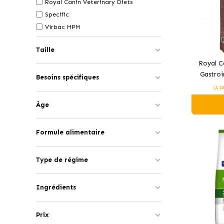
Royal Canin Veterinary Diets
Specific
Virbac HPM
Taille
Royal C
Gastroi
Besoins spécifiques
pou
(À P
Âge
Formule alimentaire
Type de régime
Ingrédients
Prix