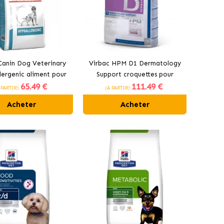
Canin Dog Veterinary
Virbac HPM D1 Dermatology
ergenic aliment pour
Support croquettes pour
65
.49 €
111
.49 €
chiens adultes
chiens
 PARTIR)
(À PARTIR)
Acheter
Acheter