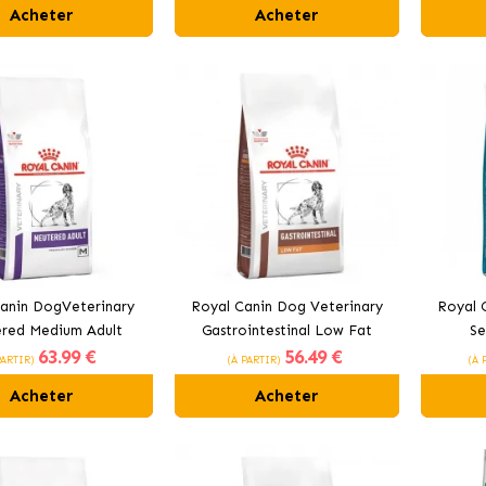
Acheter
Acheter
anin DogVeterinary
Royal Canin Dog Veterinary
Royal 
red Medium Adult
Gastrointestinal Low Fat
Se
63
.99 €
56
.49 €
our chiens adultes de
alimentation pour chiens
alime
PARTIR)
(À PARTIR)
(À 
aces moyennes
adultes
Acheter
Acheter