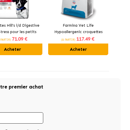
es Hill's i/d Digestive
Farmina Vet Life
tress pour les petits
Hypoallergenic croquettes
71
.09 €
117
.49 €
chiens
pour chiens au porc
 PARTIR)
(À PARTIR)
Acheter
Acheter
otre premier achat