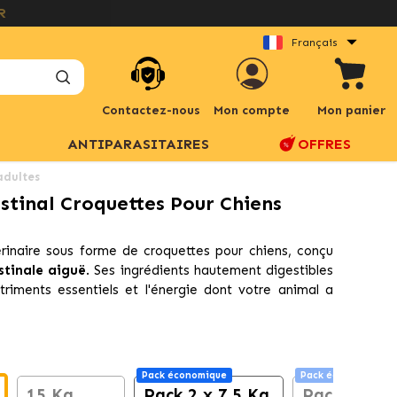
Français
Contactez-nous
Mon compte
Mon panier
ANTIPARASITAIRES
OFFRES
adultes
stinal Croquettes Pour Chiens
rinaire sous forme de croquettes pour chiens, conçu
stinale aiguë
. Ses ingrédients hautement digestibles
triments essentiels et l'énergie dont votre animal a
Pack économique
Pack économique
15 Kg
Pack 2 x 7,5 Kg
Pack 2 x 1