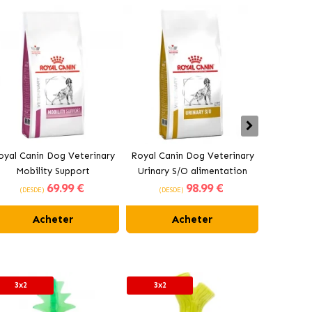
oyal Canin Dog Veterinary
Royal Canin Dog Veterinary
Royal 
Mobility Support
Urinary S/O alimentation
Veterina
69
.99 €
98
.99 €
alimentation pour chiens
pour chiens adultes
Managem
(DESDE)
(DESDE)
(DES
adultes
chiens
Acheter
Acheter
3x2
3x2
3x2