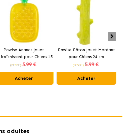
Pawise Ananas Jouet
Pawise Bâton Jouet Mordant
Pawis
fraîchissant pour Chiens 15
pour Chiens 24 cm
Rafraîchis
5
.99 €
5
.99 €
cm
(DESDE)
(DESDE)
(DE
Acheter
Acheter
ns adultes