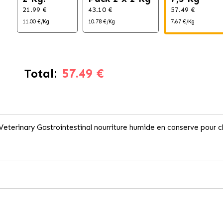
21.99 €
43.10 €
57.49 €
11.00 €/Kg
10.78 €/Kg
7.67 €/Kg
57.49 €
Total:
eterinary Gastrointestinal nourriture humide en conserve pour c