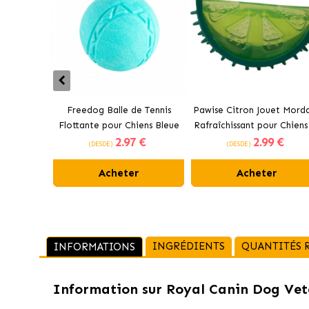
Freedog Balle de Tennis
Pawise Citron Jouet Mord
Flottante pour Chiens Bleue
Rafraîchissant pour Chiens
2
.97 €
2
.99 €
cm
(DESDE)
(DESDE)
Acheter
Acheter
INGRÉDIENTS
QUANTITÉS
INFORMATIONS
Information sur
Royal Canin Dog Vete