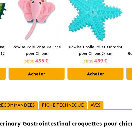
ant
Pawise Raie Rose Peluche
Pawise Étoile Jouet Mordant
 12
pour Chiens
pour Chiens 24 cm
Ra
4
.95 €
4
.99 €
(DESDE)
(DESDE)
Acheter
Acheter
 RECOMMANDÉES
FICHE TECHNIQUE
AVIS
rinary Gastrointestinal croquettes pour chie