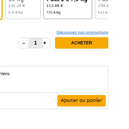
101.29 €
112.68 €
198.53 €
6.75 €/Kg
7.51 €/Kg
6.62 €/Kg
Découvrez nos promotions
-
+
ACHETER
hiens
Ajouter au panier