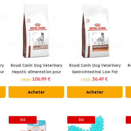
ry
Royal Canin Dog Veterinary
Royal Canin Dog Veterinary
R
our
Hepatic alimentation pour
Gastrointestinal Low Fat
106
.99 €
56
.49 €
chiens adultes
alimentation pour chiens
(DESDE)
(DESDE)
adultes
Acheter
Acheter
3x2
3x2