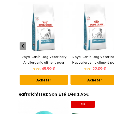
Royal Canin Dog Veterinary
Royal Canin Dog Veterina
Anallergenic aliment pour
Hypoallergenic aliment p
45
.99 €
22
.09 €
chiens adultes avec sensibilité
chiens adultes
(DESDE)
(DESDE)
alimentaire
Acheter
Acheter
Rafraîchissez Son Été Dès 1,95€
3x2