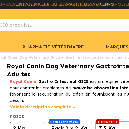
LIVRAISON GRATUITE À PARTIR DE 49€
+ INFO
PHARMACIE VÉTÉRINAIRE
MARQUES
yal Canin Dog Veterinary Gastrointestinal croquettes pour chiens 
Royal Canin Dog Veterinary Gastrointe
Adultes
Royal Canin
Gastro Intestinal GI25
est un régime vété
pour contrer les problèmes de
mauvaise absorption inte
favorisent la récupération du chien en fournissant les nu
besoin.
Voir la description complète
POIDS
Pack économique
Meilleur €/kg
2 Kg.
Pack 2 x 2 Kg
7,5 Kg