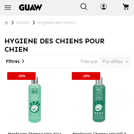
+ INFO
CHIEN
Hygiène des chiens
HYGIENE DES CHIENS POUR
CHIEN
Filtres
Trier par
-20%
-20%
Menforsan Shampooing Aloe
Menforsan Champu répulsif à