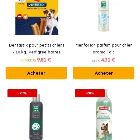
Dentastix pour petits chiens
Menforsan parfum pour chien
- 10 kg. Pedigree barres
aroma Talc
9
.81 €
4
.31 €
dentaires.
(À PARTIR)
5.39 €
Acheter
Acheter
-20%
-20%