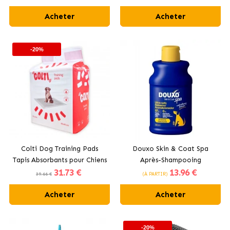
Acheter
Acheter
-20%
Colti Dog Training Pads
Douxo Skin & Coat Spa
Tapis Absorbants pour Chiens
Après-Shampooing
31
.73 €
13
.96 €
60x90 cm
Hydratant pour chiens à
39.66 €
(À PARTIR)
l’Avoine
Acheter
Acheter
-20%