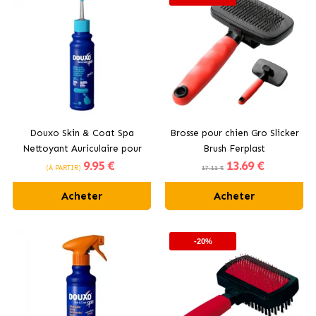
Douxo Skin & Coat Spa
Brosse pour chien Gro Slicker
Nettoyant Auriculaire pour
Brush Ferplast
9
.95 €
13
.69 €
chiens
(À PARTIR)
17.11 €
Acheter
Acheter
-20%