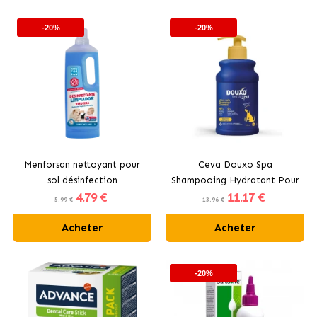
-20%
-20%
Menforsan nettoyant pour
Ceva Douxo Spa
sol désinfection
Shampooing Hydratant Pour
4
.79 €
11
.17 €
Chiens et Chats à l’Avoine
5.99 €
13.96 €
Acheter
Acheter
-20%