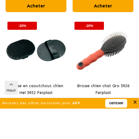
Acheter
Acheter
-20%
-20%
Brosse en caoutchouc chien
Brosse chien chat Gro 5926
Haut
Hel 5932 Ferplast
Ferplast
8
.72 €
7
.93 €
x
10.90 €
9.91 €
Recevez des offres exclusives pour
APP
OBTENIR
Acheter
Acheter
-20%
-20%