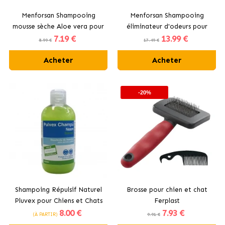
Menforsan Shampooing
Menforsan Shampooing
mousse sèche Aloe vera pour
éliminateur d'odeurs pour
7
.19 €
13
.99 €
chien
chien
8.99 €
17.49 €
Acheter
Acheter
-20%
Shampoing Répulsif Naturel
Brosse pour chien et chat
Pluvex pour Chiens et Chats
Ferplast
8
.00 €
7
.93 €
Stangest
(À PARTIR)
9.91 €