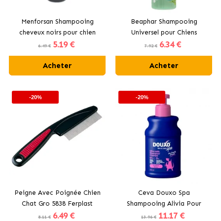
Menforsan Shampooing
Beaphar Shampooing
cheveux noirs pour chien
Universel pour Chiens
5
.19 €
6
.34 €
6.49 €
7.92 €
Acheter
Acheter
-20%
-20%
Peigne Avec Poignée Chien
Ceva Douxo Spa
Chat Gro 5838 Ferplast
Shampooing Alivia Pour
6
.49 €
11
.17 €
Chiens à Peau Sensible
8.11 €
13.96 €