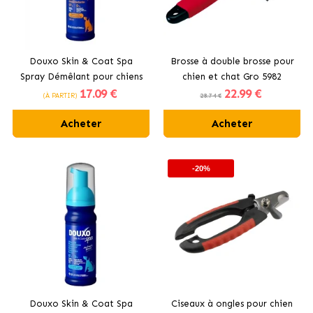
Douxo Skin & Coat Spa
Brosse à double brosse pour
Spray Démêlant pour chiens
chien et chat Gro 5982
17
.09 €
22
.99 €
Ferplast
(À PARTIR)
28.74 €
Acheter
Acheter
-20%
Douxo Skin & Coat Spa
Ciseaux à ongles pour chien