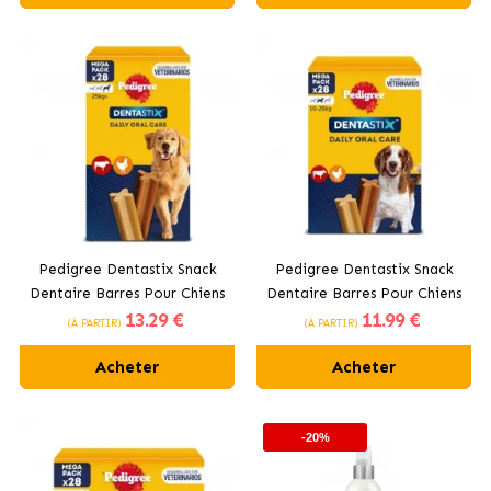
Pedigree Dentastix Snack
Pedigree Dentastix Snack
Dentaire Barres Pour Chiens
Dentaire Barres Pour Chiens
13
.29 €
11
.99 €
Grands +25 kg
Moyens 10-25 kg
(À PARTIR)
(À PARTIR)
Acheter
Acheter
-20%