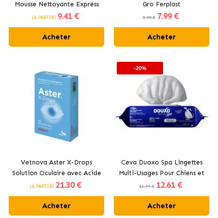
Mousse Nettoyante Express
Gro Ferplast
9
.41 €
7
.99 €
pour chiens
(À PARTIR)
9.99 €
Acheter
Acheter
-20%
Vetnova Aster X-Drops
Ceva Duoxo Spa Lingettes
Solution Oculaire avec Acide
Multi-Usages Pour Chiens et
21
.30 €
12
.61 €
Hyaluronique Pour Chiens et
Chats
(À PARTIR)
15.77 €
Chats en Monodose
Acheter
Acheter