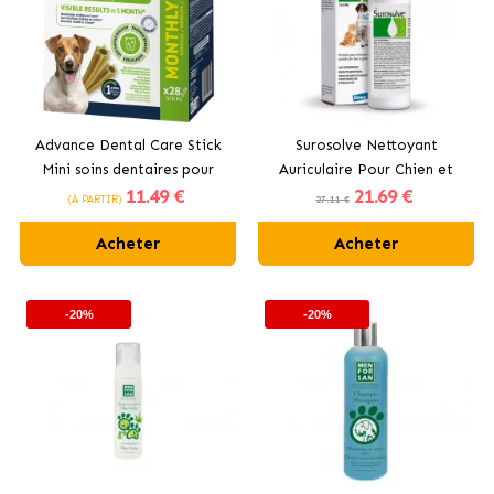
Advance Dental Care Stick
Surosolve Nettoyant
Mini soins dentaires pour
Auriculaire Pour Chien et
11
.49 €
21
.69 €
chiens
Chat
(À PARTIR)
27.11 €
Acheter
Acheter
-20%
-20%