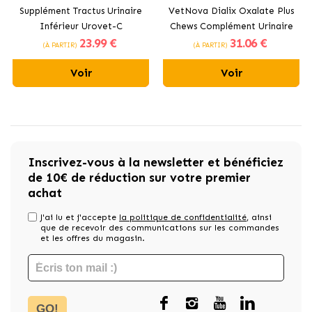
Supplément Tractus Urinaire
VetNova Dialix Oxalate Plus
Inférieur Urovet-C
Chews Complément Urinaire
23
.99 €
31
.06 €
Advanced pour Chien et
pour Chiens et Chats
(À PARTIR)
(À PARTIR)
Chat Stangest
Voir
Voir
Inscrivez-vous à la newsletter et bénéficiez
de 10€ de réduction sur votre premier
achat
J'ai lu et j'accepte
la politique de confidentialité
, ainsi
que de recevoir des communications sur les commandes
et les offres du magasin.
GO!