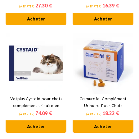
27
.30 €
16
.39 €
Chiens et Chats
(À PARTIR)
(À PARTIR)
Acheter
Acheter
Vetplus Cystaid pour chats
Calmurofel Complément
complément urinaire en
Urinaire Pour Chats
74
.09 €
18
.22 €
capsules
Bioiberica
(À PARTIR)
(À PARTIR)
Acheter
Acheter