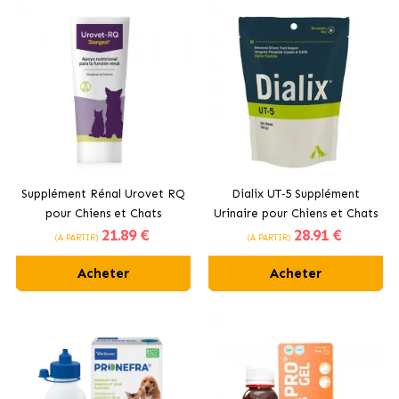
Supplément Rénal Urovet RQ
Dialix UT‑5 Supplément
pour Chiens et Chats
Urinaire pour Chiens et Chats
21
.89 €
28
.91 €
Stangest
VetNova
(À PARTIR)
(À PARTIR)
Acheter
Acheter