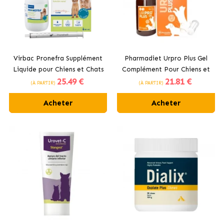
Virbac Pronefra Supplément
Pharmadiet Urpro Plus Gel
Liquide pour Chiens et Chats
Complément Pour Chiens et
25
.49 €
21
.81 €
atteints d'Insuffisance
Chats avec Problèmes
(À PARTIR)
(À PARTIR)
Rénale
Urinaires
Acheter
Acheter