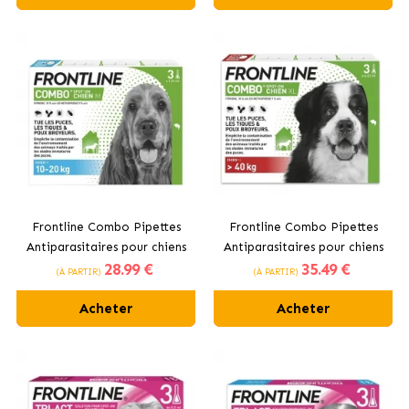
Frontline Combo Pipettes
Frontline Combo Pipettes
Antiparasitaires pour chiens
Antiparasitaires pour chiens
28
.99 €
35
.49 €
de taille moyenne 10 - 20kg
géants de Plus de 40 kg
(À PARTIR)
(À PARTIR)
Acheter
Acheter