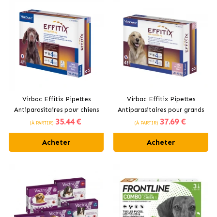
Virbac Effitix Pipettes
Virbac Effitix Pipettes
Antiparasitaires pour chiens
Antiparasitaires pour grands
35
.44 €
37
.69 €
de taille moyenne 10-20 kg
chiens 20-40kg
(À PARTIR)
(À PARTIR)
Acheter
Acheter