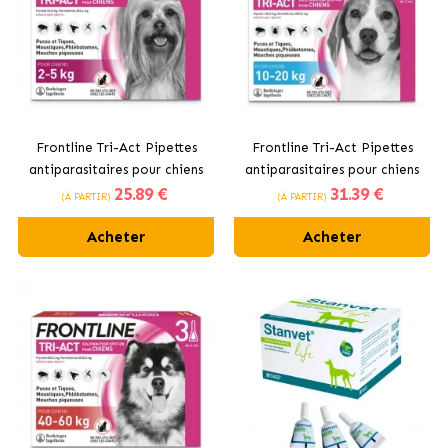
Frontline Tri-Act Pipettes
Frontline Tri-Act Pipettes
antiparasitaires pour chiens
antiparasitaires pour chiens
25
.89 €
31
.39 €
mini
de taille moyenne 10-20 kg
(À PARTIR)
(À PARTIR)
Acheter
Acheter