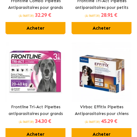
Frontline Combo Pipettes
Frontline Tri-Act Pipettes
Antiparasitaires pour grands
antiparasitaires pour petits
32
.29 €
28
.91 €
chiens 20 - 40kg
chiens 5 -10kg
(À PARTIR)
(À PARTIR)
Acheter
Acheter
Frontline Tri-Act Pipettes
Virbac Effitix Pipettes
antiparasitaires pour grands
Antiparasitaires pour chiens
34
.30 €
45
.29 €
chiens 20-40kg
géants +40kg
(À PARTIR)
(À PARTIR)
Acheter
Acheter