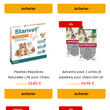
Acheter
Acheter
-5%
Pipettes Répulsives
Advantix pack 2 unités (8
Naturelles Life pour Chiens
pipettes) pour chiens mini (0-
16
.85 €
64
.96 €
et Chats Stanvet
4KG)
(À PARTIR)
(À PARTIR)
Acheter
Acheter
¡Oferta!
-5%