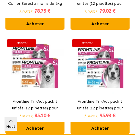
Collier Seresto moins de 8kg
unités (12 pipettes) pour
78
.75 €
79
.02 €
+ Advantix 4 Pipettes 4-10kg
chiens mini (2-5 kg)
(À PARTIR)
(À PARTIR)
Acheter
Acheter
¡Oferta!
¡Oferta!
Frontline Tri-Act pack 2
Frontline Tri-Act pack 2
unités (12 pipettes) pour
unités (12 pipettes) pour
85
.10 €
95
.93 €
chiens taille petite (5-10 kg)
chiens de taille moyenne (10-
(À PARTIR)
(À PARTIR)
20 kg)
Haut
Acheter
Acheter