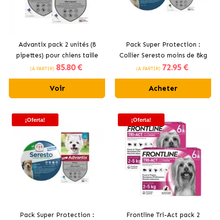
Advantix pack 2 unités (8
Pack Super Protection :
pipettes) pour chiens taille
Collier Seresto moins de 8kg
85
.80 €
72
.95 €
grande (+25kg)
+ Advantix 4 pipettes 0-4kg
(À PARTIR)
(À PARTIR)
pour chiens minis
Voir
Acheter
¡Oferta!
¡Oferta!
Pack Super Protection :
Frontline Tri-Act pack 2