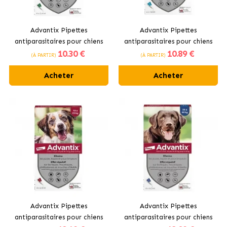
Advantix Pipettes
Advantix Pipettes
antiparasitaires pour chiens
antiparasitaires pour chiens
10
.30 €
10
.89 €
de taille mini de 0 à 4 kg
de petite taille 4 -10 kg
(À PARTIR)
(À PARTIR)
Acheter
Acheter
Advantix Pipettes
Advantix Pipettes
antiparasitaires pour chiens
antiparasitaires pour chiens