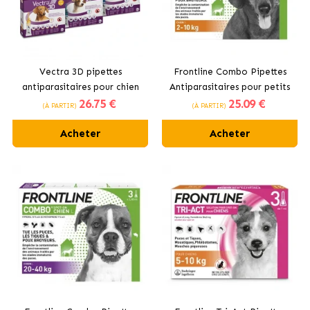
Vectra 3D pipettes
Frontline Combo Pipettes
antiparasitaires pour chien
Antiparasitaires pour petits
26
.75 €
25
.09 €
chiens 2-10 kg
(À PARTIR)
(À PARTIR)
Acheter
Acheter