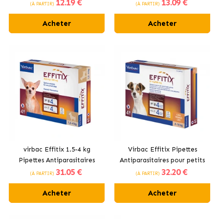
12
.19 €
13
.09 €
de taille moyenne 10-25 kg
de grande taille +25kg
(À PARTIR)
(À PARTIR)
Acheter
Acheter
virbac Effitix 1.5-4 kg
Virbac Effitix Pipettes
Pipettes Antiparasitaires
Antiparasitaires pour petits
31
.05 €
32
.20 €
chiens 4-10 kg
(À PARTIR)
(À PARTIR)
Acheter
Acheter