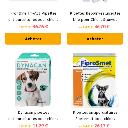
Frontline Tri-Act Pipettes
Pipettes Répulsives Insectes
antiparasitaires pour chiens
Life pour Chiens Stanvet
36
.76 €
46
.70 €
géants + 40 kg
(À PARTIR)
(À PARTIR)
Acheter
Acheter
Dynacan pipettes
Pipettes antiparasitaires
antiparasitaires pour chiens
Fiprosmet pour chiens
11
.29 €
26
.17 €
(3 pipettes)
(À PARTIR)
(À PARTIR)