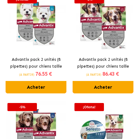
Advantix pack 2 unités (8
Advantix pack 2 unités (8
pipettes) pour chiens taille
pipettes) pour chiens taille
76
.55 €
86
.43 €
petite (4-10kg)
moyenne (10-25kg)
(À PARTIR)
(À PARTIR)
Acheter
Acheter
-5%
¡Oferta!