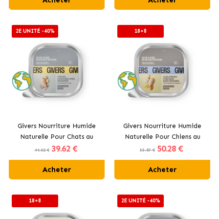
2E UNITÉ -40%
18+8
Givers Nourriture Humide
Givers Nourriture Humide
Naturelle Pour Chats au
Naturelle Pour Chiens au
39
.62 €
50
.28 €
Poulet et Légumes
Morue, Poulet et Légumes
44.02 €
55.87 €
Acheter
Acheter
18+8
2E UNITÉ -40%