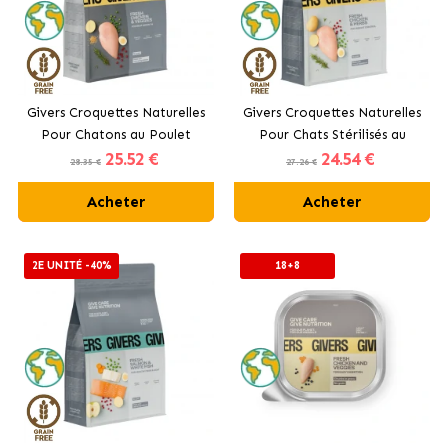
Givers Croquettes Naturelles
Givers Croquettes Naturelles
Pour Chatons au Poulet
Pour Chats Stérilisés au
25
.52 €
24
.54 €
Poulet et Herbes
28.35 €
27.26 €
Acheter
Acheter
2E UNITÉ -40%
18+8