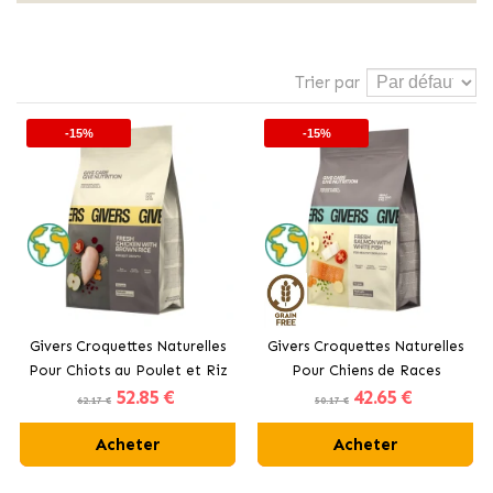
Trier par
-15%
-15%
Givers Croquettes Naturelles
Givers Croquettes Naturelles
Pour Chiots au Poulet et Riz
Pour Chiens de Races
52
.85 €
42
.65 €
Complet
Miniatures au Saumon
62.17 €
50.17 €
Acheter
Acheter