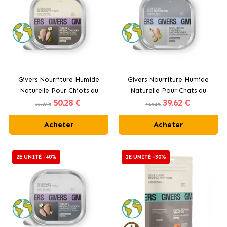
Givers Nourriture Humide
Givers Nourriture Humide
Naturelle Pour Chiots au
Naturelle Pour Chats au
50
.28 €
39
.62 €
Dinde, Poulet et Légumes
Morue, Poulet et Légumes
55.87 €
44.02 €
Acheter
Acheter
2E UNITÉ -40%
2E UNITÉ -30%