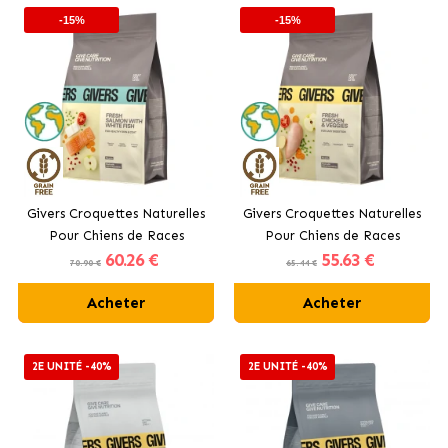
-15%
-15%
Givers Croquettes Naturelles
Givers Croquettes Naturelles
Pour Chiens de Races
Pour Chiens de Races
60
.26 €
55
.63 €
Moyennes et Grandes au
Moyennes et Grandes au
70.90 €
65.44 €
Saumon
Poulet
Acheter
Acheter
2E UNITÉ -40%
2E UNITÉ -40%