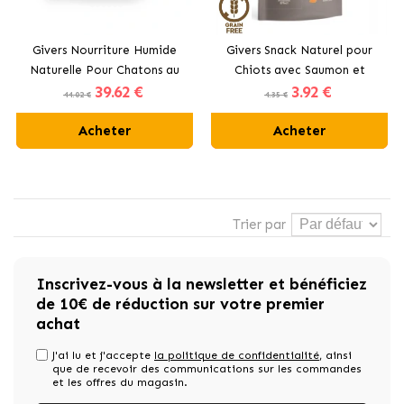
Givers Nourriture Humide
Givers Snack Naturel pour
Naturelle Pour Chatons au
Chiots avec Saumon et
39
.62 €
3
.92 €
Dinde, Poulet et Légumes
Lentille Rouge
44.02 €
4.35 €
Acheter
Acheter
Trier par
Inscrivez-vous à la newsletter et bénéficiez
de 10€ de réduction sur votre premier
achat
J'ai lu et j'accepte
la politique de confidentialité
, ainsi
que de recevoir des communications sur les commandes
et les offres du magasin.