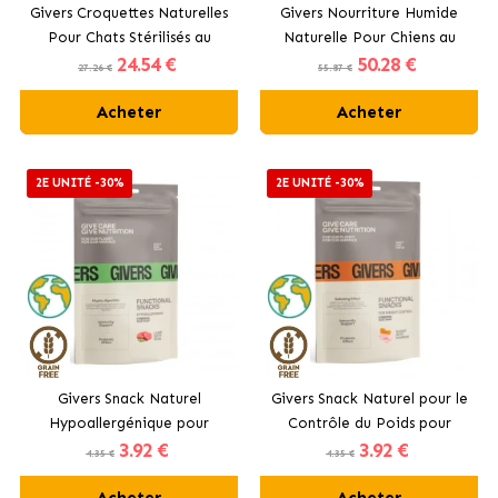
Givers Croquettes Naturelles
Givers Nourriture Humide
Pour Chats Stérilisés au
Naturelle Pour Chiens au
24
.54 €
50
.28 €
Saumon
Poulet et Légumes
27.26 €
55.87 €
Acheter
Acheter
2E UNITÉ -30%
2E UNITÉ -30%
Givers Snack Naturel
Givers Snack Naturel pour le
Hypoallergénique pour
Contrôle du Poids pour
3
.92 €
3
.92 €
Chiens avec Agneau et Pois
Chiens avec Lapin et
4.35 €
4.35 €
Citrouille
Acheter
Acheter