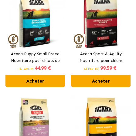
Acana Puppy Small Breed
Acana Sport & Agility
Nourriture pour chiots de
Nourriture pour chiens
44
.99 €
99
.59 €
petites races au poulet
adultes très actifs au poulet
(À PARTIR)
(À PARTIR)
frais
Acheter
Acheter