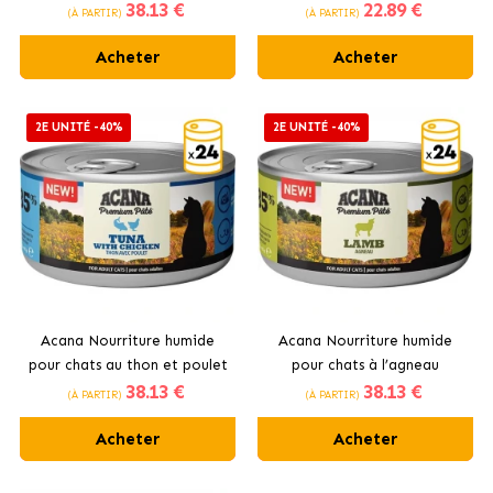
38
.13 €
22
.89 €
(À PARTIR)
(À PARTIR)
Acheter
Acheter
2E UNITÉ -40%
2E UNITÉ -40%
Acana Nourriture humide
Acana Nourriture humide
pour chats au thon et poulet
pour chats à l’agneau
38
.13 €
38
.13 €
(À PARTIR)
(À PARTIR)
Acheter
Acheter