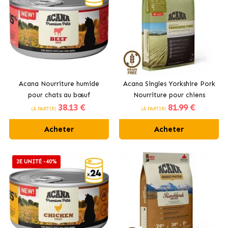
Acana Nourriture humide
Acana Singles Yorkshire Pork
pour chats au bœuf
Nourriture pour chiens
38
.13 €
81
.99 €
adultes de toutes tailles
(À PARTIR)
(À PARTIR)
Acheter
Acheter
2E UNITÉ -40%