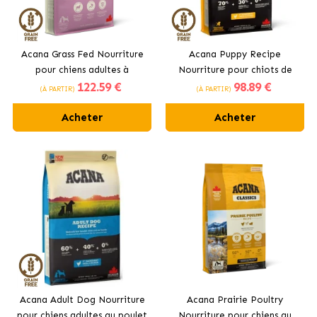
Acana Grass Fed Nourriture
Acana Puppy Recipe
pour chiens adultes à
Nourriture pour chiots de
122
.59 €
98
.89 €
l’agneau
races moyennes
(À PARTIR)
(À PARTIR)
Acheter
Acheter
Acana Adult Dog Nourriture
Acana Prairie Poultry
pour chiens adultes au poulet
Nourriture pour chiens au