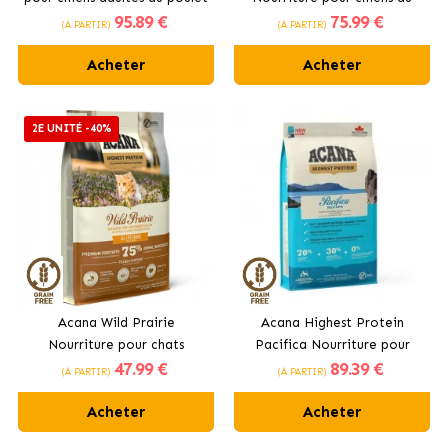
95
.89 €
75
.99 €
poulet frais
(À PARTIR)
(À PARTIR)
Acheter
Acheter
2E UNITÉ -40%
Acana Wild Prairie
Acana Highest Protein
Nourriture pour chats
Pacifica Nourriture pour
47
.99 €
89
.39 €
adultes au poulet et à la
chiens adultes au poisson
(À PARTIR)
(À PARTIR)
dinde
Acheter
Acheter