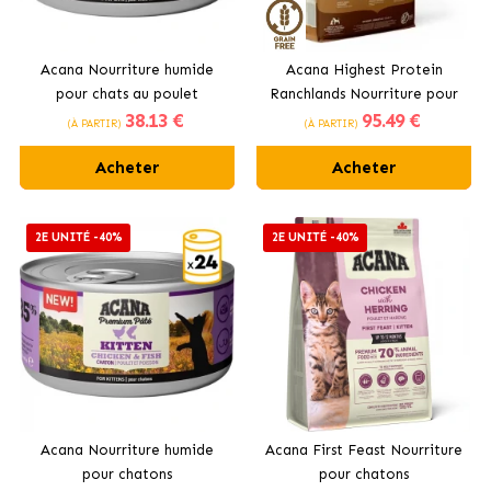
Acana Nourriture humide
Acana Highest Protein
pour chats au poulet
Ranchlands Nourriture pour
38
.13 €
95
.49 €
chiens
(À PARTIR)
(À PARTIR)
Acheter
Acheter
2E UNITÉ -40%
2E UNITÉ -40%
Acana Nourriture humide
Acana First Feast Nourriture
pour chatons
pour chatons