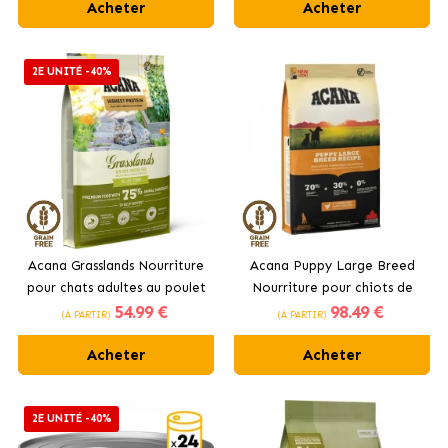
Acheter
Acheter
2E UNITÉ -40%
Acana Grasslands Nourriture
Acana Puppy Large Breed
pour chats adultes au poulet
Nourriture pour chiots de
54
.99 €
98
.49 €
et au canard
grandes races au poulet
(À PARTIR)
(À PARTIR)
Acheter
Acheter
2E UNITÉ -40%