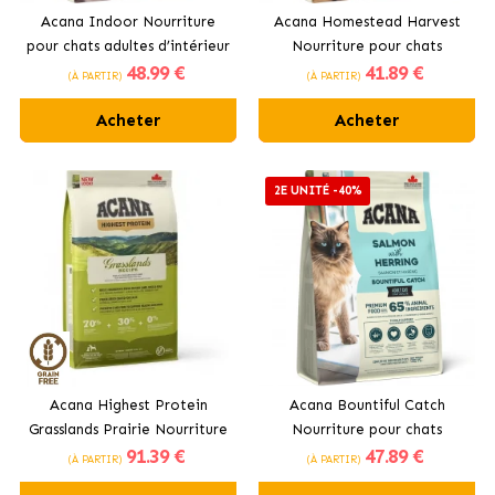
Acana Indoor Nourriture
Acana Homestead Harvest
pour chats adultes d’intérieur
Nourriture pour chats
48
.99 €
41
.89 €
adultes au poulet frais
(À PARTIR)
(À PARTIR)
Acheter
Acheter
2E UNITÉ -40%
Acana Highest Protein
Acana Bountiful Catch
Grasslands Prairie Nourriture
Nourriture pour chats
91
.39 €
47
.89 €
pour chiens adultes à
adultes au saumon sauvage
(À PARTIR)
(À PARTIR)
l’agneau