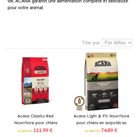
vie, ACANA garantit une alimentation complète et délicieuse
pour votre animal.
Trier par
Acana Classics Red
Acana Light & Fit Nourriture
Nourriture pour chiens
pour chiens en surpoids au
111
.99 €
74
.89 €
adultes au bœuf
poulet frais
(À PARTIR)
(À PARTIR)