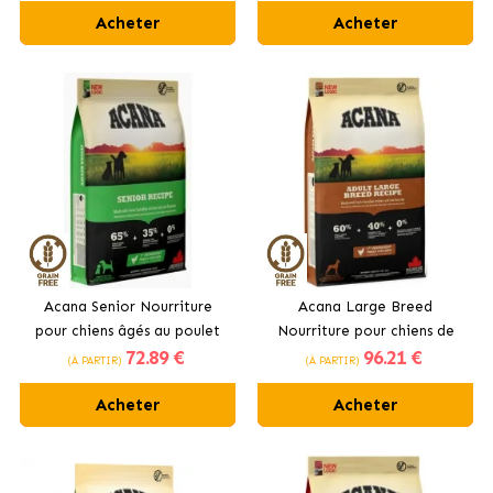
Acheter
Acheter
Acana Senior Nourriture
Acana Large Breed
pour chiens âgés au poulet
Nourriture pour chiens de
72
.89 €
96
.21 €
frais
grandes races au poulet
(À PARTIR)
(À PARTIR)
Acheter
Acheter