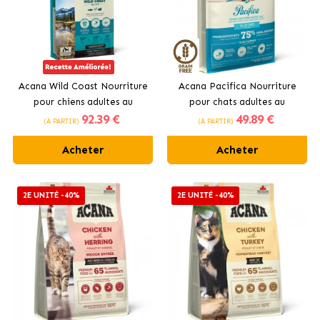
Acana Wild Coast Nourriture
Acana Pacifica Nourriture
pour chiens adultes au
pour chats adultes au
92
.39 €
49
.89 €
saumon
poisson
(À PARTIR)
(À PARTIR)
Acheter
Acheter
2E UNITÉ -40%
2E UNITÉ -40%