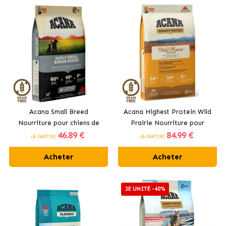
Acana Small Breed
Acana Highest Protein Wild
Nourriture pour chiens de
Prairie Nourriture pour
46
.89 €
84
.99 €
petites races au poulet
chiens adultes
(À PARTIR)
(À PARTIR)
Acheter
Acheter
2E UNITÉ -40%