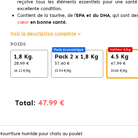
reçoive tous les éléments essentiels pour une santé
excellente condition.
Contient de la taurine, de l'
EPA et du DHA
, qui sont d
cœur
en bonne santé
.
Voir la description complète
POIDS
Pack économique
Meilleur €/kg
1,8 Kg.
Pack 2 x 1,8 Kg
4.5 Kg
28.99 €
57.40 €
47.99 €
16.11 €/Kg
15.94 €/Kg
10.66 €/Kg
47.99 €
Total:
ourriture humide pour chats au poulet