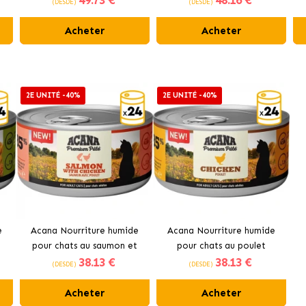
49
.73 €
48
.16 €
(DESDE)
(DESDE)
Acheter
Acheter
2E UNITÉ -40%
2E UNITÉ -40%
e
Acana Nourriture humide
Acana Nourriture humide
pour chats au saumon et
pour chats au poulet
38
.13 €
38
.13 €
poulet
(DESDE)
(DESDE)
Acheter
Acheter