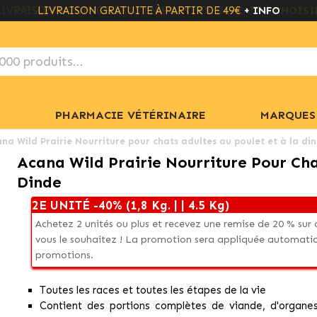
LIVRAISON GRATUITE À PARTIR DE 49€
+ INFO
PHARMACIE VÉTÉRINAIRE
MARQUES
na Wild Prairie Nourriture pour chats adultes au poulet et à la di
Acana Wild Prairie Nourriture Pour Cha
Dinde
2E UNITÉ -40% (1,8 Kg. | | 4.5 Kg)
Achetez 2 unités ou plus et recevez une remise de 20 % su
vous le souhaitez ! La promotion sera appliquée automati
promotions.
Toutes les races et toutes les étapes de la vie
Contient des portions complètes de viande, d'organes,