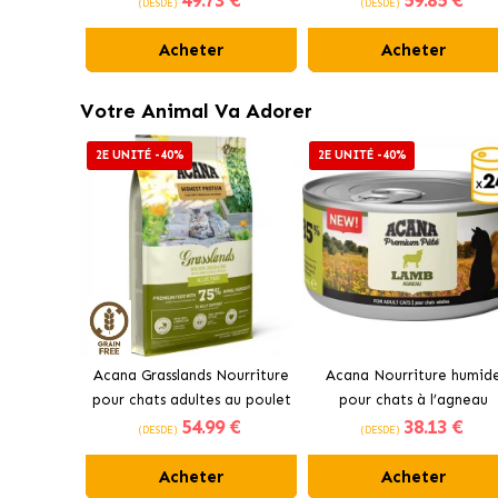
49
.73 €
59
.85 €
(DESDE)
(DESDE)
Acheter
Acheter
Votre Animal Va Adorer
2E UNITÉ -40%
2E UNITÉ -40%
Acana Grasslands Nourriture
Acana Nourriture humid
pour chats adultes au poulet
pour chats à l’agneau
54
.99 €
38
.13 €
et au canard
(DESDE)
(DESDE)
Acheter
Acheter