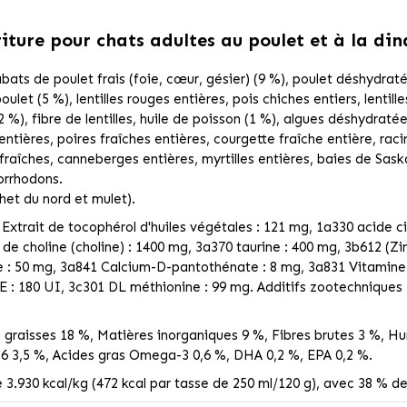
ture pour chats adultes au poulet et à la din
 abats de poulet frais (foie, cœur, gésier) (9 %), poulet déshydra
poulet (5 %), lentilles rouges entières, pois chiches entiers, lentil
(2 %), fibre de lentilles, huile de poisson (1 %), algues déshydrat
ntières, poires fraîches entières, courgette fraîche entière, rac
ve fraîches, canneberges entières, myrtilles entières, baies de Sa
orrhodons.
het du nord et mulet).
 Extrait de tocophérol d'huiles végétales : 121 mg, 1a330 acide ci
e de choline (choline) : 1400 mg, 3a370 taurine : 400 mg, 3b612 (Z
 : 50 mg, 3a841 Calcium-D-pantothénate : 8 mg, 3a831 Vitamine B6
 E : 180 UI, 3c301 DL méthionine : 99 mg. Additifs zootechniq
graisses 18 %, Matières inorganiques 9 %, Fibres brutes 3 %, Hu
6 3,5 %, Acides gras Omega-3 0,6 %, DHA 0,2 %, EPA 0,2 %.
3.930 kcal/kg (472 kcal par tasse de 250 ml/120 g), avec 38 % de