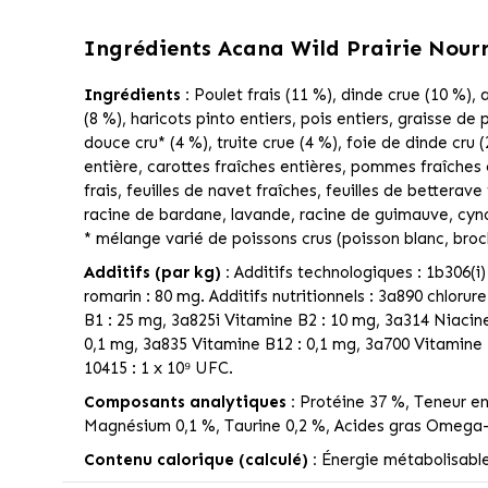
Ingrédients
Acana Wild Prairie Nourri
Ingrédients :
Poulet frais (11 %), dinde crue (10 %),
(8 %), haricots pinto entiers, pois entiers, graisse de 
douce cru* (4 %), truite crue (4 %), foie de dinde cru 
entière, carottes fraîches entières, pommes fraîches e
frais, feuilles de navet fraîches, feuilles de bettera
racine de bardane, lavande, racine de guimauve, cyn
* mélange varié de poissons crus (poisson blanc, broc
Additifs (par kg) :
Additifs technologiques : 1b306(i)
romarin : 80 mg. Additifs nutritionnels : 3a890 chlorur
B1 : 25 mg, 3a825i Vitamine B2 : 10 mg, 3a314 Niacine
0,1 mg, 3a835 Vitamine B12 : 0,1 mg, 3a700 Vitamine
10415 : 1 x 10⁹ UFC.
Composants analytiques :
Protéine 37 %, Teneur en 
Magnésium 0,1 %, Taurine 0,2 %, Acides gras Omega-
Contenu calorique (calculé) :
Énergie métabolisable 