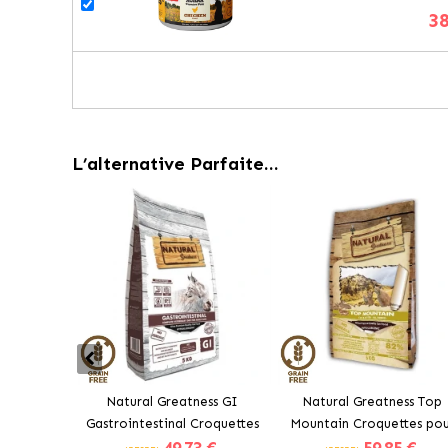
38
L’alternative Parfaite…
Natural Greatness GI
Natural Greatness Top
Gastrointestinal Croquettes
Mountain Croquettes pou
pour Chats à la Dinde
Chats et Chatons au Lap