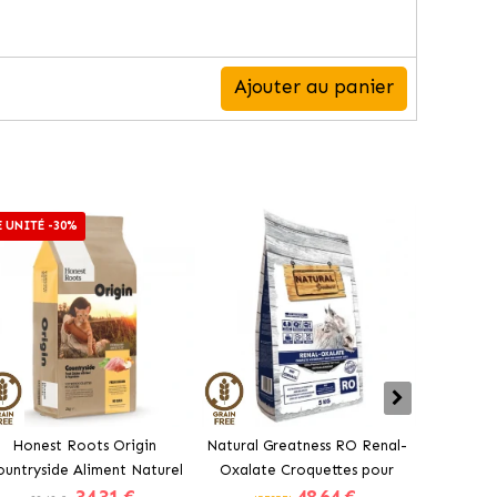
Ajouter au panier
E UNITÉ -30%
Honest Roots Origin
Natural Greatness RO Renal-
Natura
ountryside Aliment Naturel
Oxalate Croquettes pour
Instinc
pour Chats Stérilisés au
Chats à la Dinde
Cha