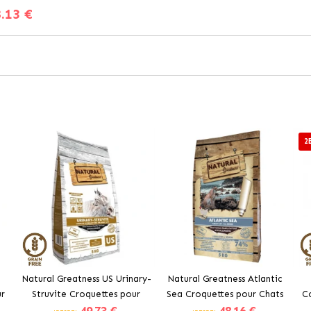
.13 €
2
Natural Greatness US Urinary-
Natural Greatness Atlantic
r
Struvite Croquettes pour
Sea Croquettes pour Chats
C
in
Chats au Poulet
Stérilisés et Senior