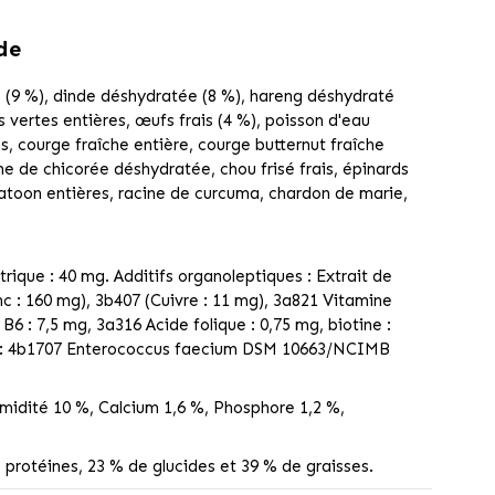
de
té (9 %), dinde déshydratée (8 %), hareng déshydraté
les vertes entières, œufs frais (4 %), poisson d'eau
ées, courge fraîche entière, courge butternut fraîche
ine de chicorée déshydratée, chou frisé frais, épinards
skatoon entières, racine de curcuma, chardon de marie,
trique : 40 mg. Additifs organoleptiques : Extrait de
inc : 160 mg), 3b407 (Cuivre : 11 mg), 3a821 Vitamine
 : 7,5 mg, 3a316 Acide folique : 0,75 mg, biotine :
ues : 4b1707 Enterococcus faecium DSM 10663/NCIMB
midité 10 %, Calcium 1,6 %, Phosphore 1,2 %,
 protéines, 23 % de glucides et 39 % de graisses.