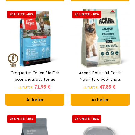
2E UNITÉ -40%
2E UNITÉ -40%
Croquettes Orijen Six Fish
Acana Bountiful Catch
pour chats adultes au
Nourriture pour chats
71
.99 €
47
.89 €
poisson
adultes au saumon sauvage
(À PARTIR)
(À PARTIR)
Acheter
Acheter
2E UNITÉ -40%
2E UNITÉ -40%