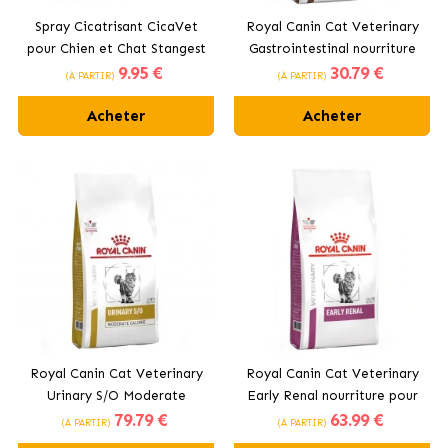
Spray Cicatrisant CicaVet
Royal Canin Cat Veterinary
pour Chien et Chat Stangest
Gastrointestinal nourriture
9
.95 €
30
.79 €
pour chats adultes
(À PARTIR)
(À PARTIR)
Acheter
Acheter
Royal Canin Cat Veterinary
Royal Canin Cat Veterinary
Urinary S/O Moderate
Early Renal nourriture pour
79
.79 €
63
.99 €
Calorie aliment pour chats
chats adultes
(À PARTIR)
(À PARTIR)
adultes