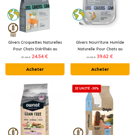
Givers Croquettes Naturelles
Givers Nourriture Humide
Pour Chats Stérilisés au
Naturelle Pour Chats au
24
.54 €
39
.62 €
Saumon
Morue, Poulet et Légumes
27.26 €
44.02 €
Acheter
Acheter
2E UNITÉ -30%