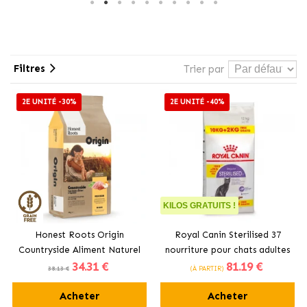
Filtres
Trier par
2E UNITÉ -30%
2E UNITÉ -40%
KILOS GRATUITS !
Honest Roots Origin
Royal Canin Sterilised 37
Countryside Aliment Naturel
nourriture pour chats adultes
34
.31 €
81
.19 €
pour Chats Stérilisés au
stérilisés
38.13 €
(À PARTIR)
Poulet et au Bœuf
Acheter
Acheter