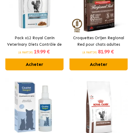
Pack x12 Royal Canin
Croquettes Orijen Regional
Veterinary Diets Contrôle de
Red pour chats adultes
19
.99 €
81
.99 €
la Sensibilité nourriture
(À PARTIR)
(À PARTIR)
humide pour chats
Acheter
Acheter