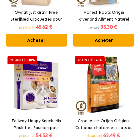
Ownat Just Grain Free
Honest Roots Origin
Sterilised Croquettes pour
Riverland Aliment Naturel
45
.62 €
35
.30 €
Chats Stérilisés
pour Chats Stérilisés au
(À PARTIR)
39.22 €
Saumon et au Bœuf
Acheter
Acheter
2E UNITÉ -30%
2E UNITÉ -40%
Feliway Happy Snack Mix
Croquettes Orijen Original
Poulet et Saumon pour
Cat pour chatons et chats au
54
.53 €
62
.49 €
Chats avec Alpha-
poulet
(À PARTIR)
(À PARTIR)