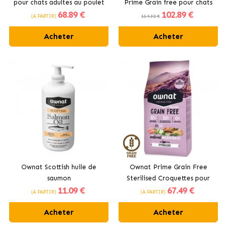
pour chats adultes au poulet
Prime Grain free pour chats
68
.89 €
102
.89 €
au poulet
(À PARTIR)
114.32 €
Acheter
Acheter
Ownat Scottish huile de
Ownat Prime Grain Free
saumon
Sterilised Croquettes pour
11
.09 €
67
.49 €
Chats Stérilisés
(À PARTIR)
(À PARTIR)
Acheter
Acheter