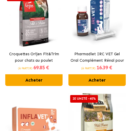
Croquettes Orijen Fit&Trim
Pharmadiet IRC VET Gel
pour chats au poulet
Oral Complément Rénal pour
69
.85 €
16
.39 €
Chiens et Chats
(À PARTIR)
(À PARTIR)
Acheter
Acheter
2E UNITÉ -40%