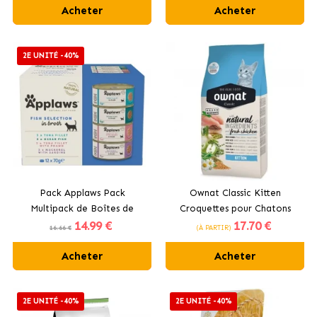
Acheter
Acheter
2E UNITÉ -40%
Pack Applaws Pack
Ownat Classic Kitten
Multipack de Boîtes de
Croquettes pour Chatons
14
.99 €
17
.70 €
Nourriture Humide en
avec Poulet
16.66 €
(À PARTIR)
Bouillon pour Chats au
Poisson 12x70 gr
Acheter
Acheter
2E UNITÉ -40%
2E UNITÉ -40%