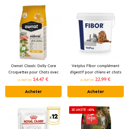
Ownat Classic Daily Care
Vetplus Fibor complément
Croquettes pour Chats avec
digestif pour chiens et chats
14
.47 €
22
.99 €
Poulet
(À PARTIR)
(À PARTIR)
Acheter
Acheter
2E UNITÉ -40%