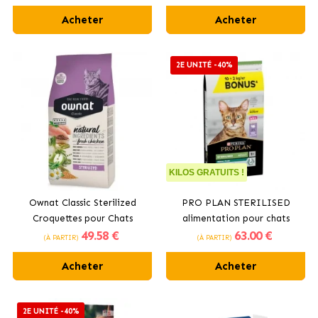
Casozépine
Acheter
Acheter
2E UNITÉ -40%
KILOS GRATUITS !
Ownat Classic Sterilized
PRO PLAN STERILISED
Croquettes pour Chats
alimentation pour chats
49
.58 €
63
.00 €
Stérilisés
stérilisés à la dinde
(À PARTIR)
(À PARTIR)
Acheter
Acheter
2E UNITÉ -40%