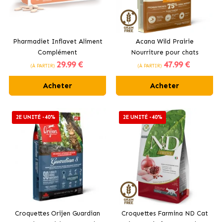
Pharmadiet Inflavet Aliment
Acana Wild Prairie
Complément
Nourriture pour chats
29
.99 €
47
.99 €
Antiinflammatoire pour
adultes au poulet et à la
(À PARTIR)
(À PARTIR)
Chiens et Chats
dinde
Acheter
Acheter
2E UNITÉ -40%
2E UNITÉ -40%
Croquettes Orijen Guardian
Croquettes Farmina ND Cat