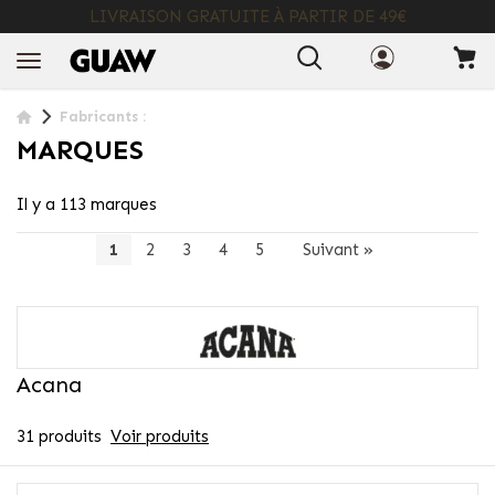
LIVRAISON GRATUITE À PARTIR DE 49€
+ INFO
Fabricants :
MARQUES
Il y a 113 marques
1
2
3
4
5
Suivant
»
Acana
31 produits
Voir produits