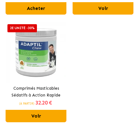
Acheter
Voir
2E UNITÉ -30%
Comprimés Masticables
Sédatifs à Action Rapide
32
.20 €
pour Chiens Adaptil Chew
(À PARTIR)
Voir