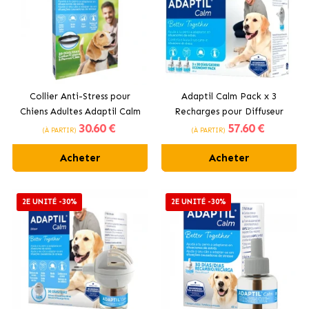
Collier Anti-Stress pour
Adaptil Calm Pack x 3
Chiens Adultes Adaptil Calm
Recharges pour Diffuseur
30
.60 €
57
.60 €
Anti-Stress Pour Chiens
(À PARTIR)
(À PARTIR)
Acheter
Acheter
2E UNITÉ -30%
2E UNITÉ -30%