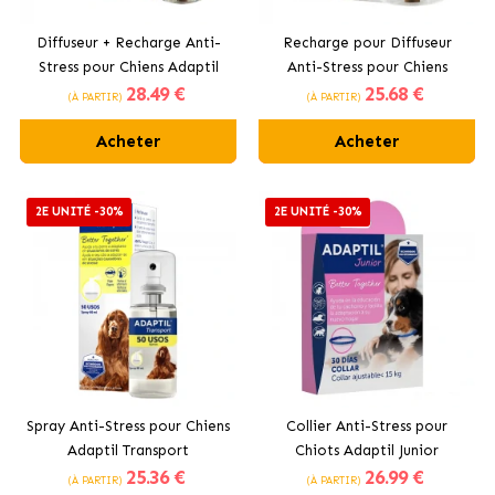
Diffuseur + Recharge Anti-
Recharge pour Diffuseur
Stress pour Chiens Adaptil
Anti-Stress pour Chiens
28
.49 €
25
.68 €
Calm
Adaptil Calm
(À PARTIR)
(À PARTIR)
Acheter
Acheter
2E UNITÉ -30%
2E UNITÉ -30%
Spray Anti-Stress pour Chiens
Collier Anti-Stress pour
Adaptil Transport
Chiots Adaptil Junior
25
.36 €
26
.99 €
(À PARTIR)
(À PARTIR)