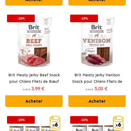
-10%
-10%
Brit Meaty Jerky Beef Snack
Brit Meaty Jerky Venison
pour Chiens Filets de Bœuf
Snack pour Chiens Filets de
3
.99 €
5
.03 €
Cerf
4.43 €
5.59 €
Acheter
Acheter
-10%
-10%