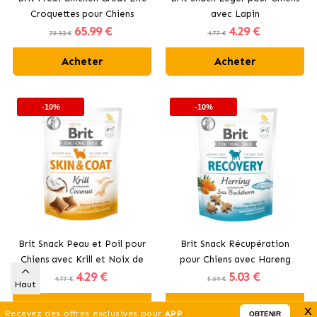
Croquettes pour Chiens
avec Lapin
65
.99 €
4
.29 €
Adultes avec Poulet
73.32 €
4.77 €
Acheter
Acheter
-10%
-10%
Brit Snack Peau et Poil pour
Brit Snack Récupération
Chiens avec Krill et Noix de
pour Chiens avec Hareng
4
.29 €
5
.03 €
Coco
4.77 €
5.59 €
Haut
Acheter
Acheter
x
Recevez des offres exclusives pour
APP
OBTENIR