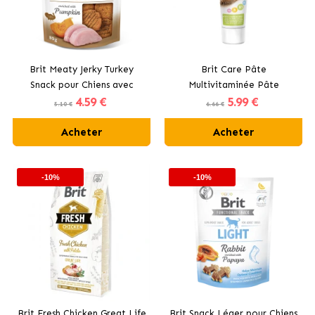
Brit Meaty Jerky Turkey
Brit Care Pâte
Snack pour Chiens avec
Multivitaminée Pâte
4
.59 €
5
.99 €
Dinde
Fonctionnelle pour Chats
5.10 €
6.66 €
Acheter
Acheter
-10%
-10%
Brit Fresh Chicken Great Life
Brit Snack Léger pour Chiens