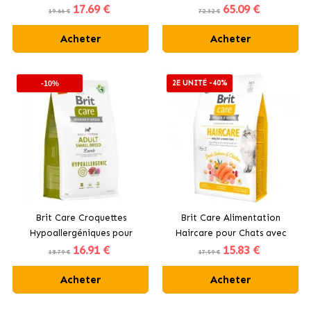
17
.69 €
65
.09 €
Chiens de Moyennes Races
Chiens avec Saumon
19.66 €
72.32 €
avec Agneau
Acheter
Acheter
2E UNITÉ -40%
-10%
Brit Care Croquettes
Brit Care Alimentation
Hypoallergéniques pour
Haircare pour Chats avec
16
.91 €
15
.83 €
Chiens de Petites Races
Saumon
18.79 €
17.59 €
avec Agneau
Acheter
Acheter