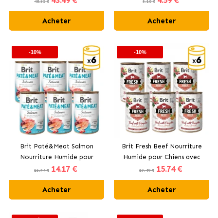
43
.49 €
4
.59 €
48.32 €
5.10 €
Acheter
Acheter
-10%
-10%
Brit Paté&Meat Salmon
Brit Fresh Beef Nourriture
Nourriture Humide pour
Humide pour Chiens avec
14
.17 €
15
.74 €
Chiens avec Saumon
Bœuf et Courge
15.74 €
17.49 €
Acheter
Acheter