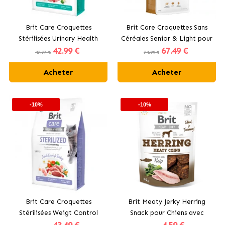
Brit Care Croquettes
Brit Care Croquettes Sans
Stérilisées Urinary Health
Céréales Senior & Light pour
42
.99 €
67
.49 €
pour Chats Stérilisés avec
Chiens Seniors avec Saumon
47.77 €
74.99 €
Poulet
Acheter
Acheter
-10%
-10%
Brit Care Croquettes
Brit Meaty Jerky Herring
Stérilisées Weigt Control
Snack pour Chiens avec
pour Chats Stérilisés
Hareng