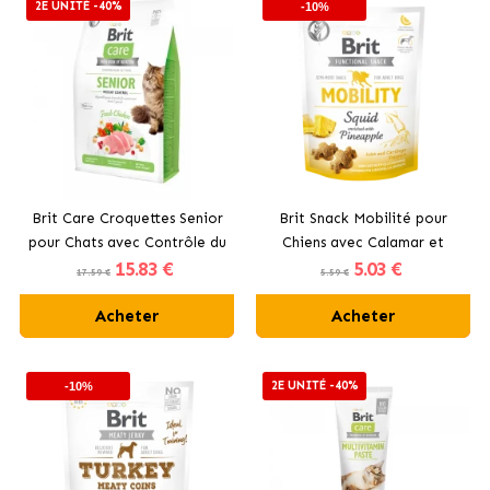
2E UNITÉ -40%
-10%
Brit Care Croquettes Senior
Brit Snack Mobilité pour
pour Chats avec Contrôle du
Chiens avec Calamar et
15
.83 €
5
.03 €
Poids
Ananas
17.59 €
5.59 €
Acheter
Acheter
2E UNITÉ -40%
-10%