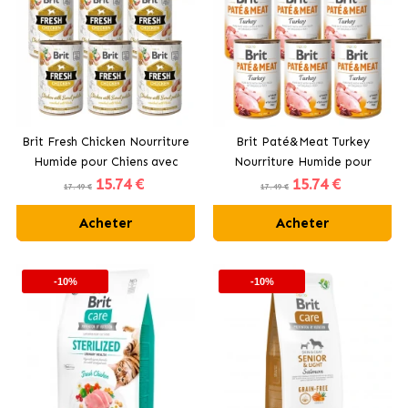
Brit Fresh Chicken Nourriture
Brit Paté&Meat Turkey
Humide pour Chiens avec
Nourriture Humide pour
15
.74 €
15
.74 €
Poulet et Patate Douce
Chiens avec Dinde
17.49 €
17.49 €
Acheter
Acheter
-10%
-10%