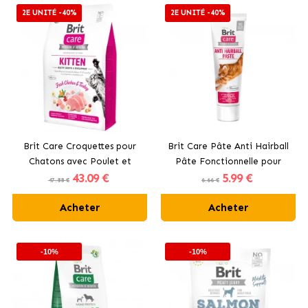
2E UNITÉ -40%
2E UNITÉ -40%
Brit Care Croquettes pour
Brit Care Pâte Anti Hairball
Chatons avec Poulet et
Pâte Fonctionnelle pour
43
.09 €
5
.99 €
Dinde
Chats avec Taurine
47.88 €
6.66 €
Acheter
Acheter
-10%
-10%