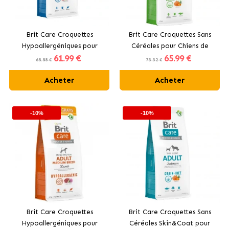
Brit Care Croquettes
Brit Care Croquettes Sans
Hypoallergéniques pour
Céréales pour Chiens de
61
.99 €
65
.99 €
Chiens de Grandes Races
Grandes Races avec Saumon
68.88 €
73.32 €
avec Agneau
Acheter
Acheter
-10%
-10%
Brit Care Croquettes
Brit Care Croquettes Sans
Hypoallergéniques pour
Céréales Skin&Coat pour