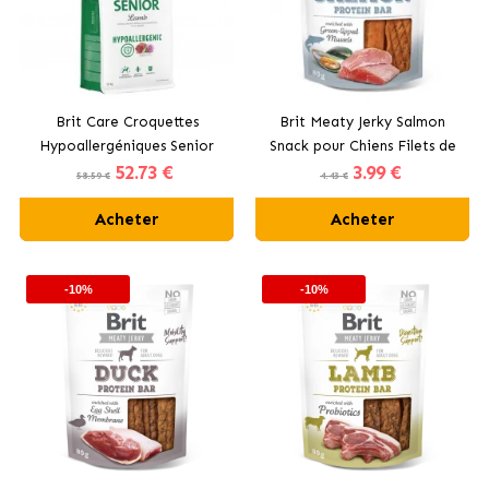
Brit Care Croquettes
Brit Meaty Jerky Salmon
Hypoallergéniques Senior
Snack pour Chiens Filets de
52
.73 €
3
.99 €
pour Chiens Seniors avec
Saumon
58.59 €
4.43 €
Agneau
Acheter
Acheter
-10%
-10%