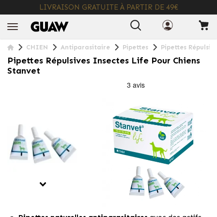
LIVRAISON GRATUITE À PARTIR DE 49€
+ INFO
CHIEN
Antiparasitaire
Pipettes
Pipettes Répulsiv
Pipettes Répulsives Insectes Life Pour Chiens
Stanvet