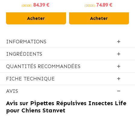
84
.39 €
74
.89 €
poulet frais
(DESDE)
(DESDE)
Acheter
Acheter
INFORMATIONS
INGRÉDIENTS
QUANTITÉS RECOMMANDÉES
FICHE TECHNIQUE
AVIS
Avis sur
Pipettes Répulsives Insectes Life
pour Chiens Stanvet