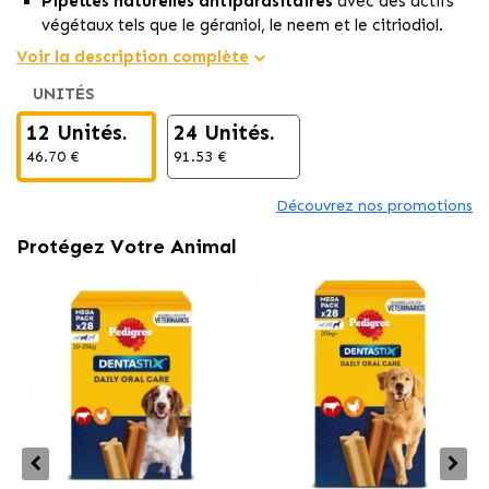
Pipettes naturelles antiparasitaires
avec des actifs
végétaux tels que le géraniol, le neem et le citriodiol.
Offre une protection continue pendant 4 semaines
Voir la description complète
contre les puces, les tiques et les moustiques.
UNITÉS
Convient aux chiots
dès 0,8 kg et spécialement
formulé pour les peaux sensibles.
12 Unités.
24 Unités.
46.70 €
91.53 €
Découvrez nos promotions
Protégez Votre Animal