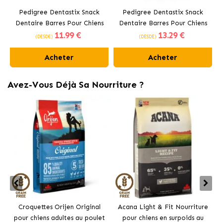
Pedigree Dentastix Snack
Pedigree Dentastix Snack
Dentaire Barres Pour Chiens
Dentaire Barres Pour Chiens
11
.99 €
13
.29 €
Moyens 10-25 kg
Grands +25 kg
(DESDE)
(DESDE)
Acheter
Acheter
Avez-Vous Déjà Sa Nourriture ?
Croquettes Orijen Original
Acana Light & Fit Nourriture
pour chiens adultes au poulet
pour chiens en surpoids au