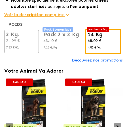
Nourriture spécialement élaborée pour les
chiens
adultes stérilisés
ou sujets à
l'embonpoint.
Recette riche en
protéines
, principalement grâce à son
Voir la description complète
ingrédient principal, la
viande de poulet.
POIDS
Sa
formule à faible teneur en matières grasses
Pack économique
Meilleur €/kg
3 Kg.
Pack 2 x 3 Kg
14 Kg
21.99 €
43.10 €
68.09 €
7.33 €/Kg
7.18 €/Kg
4.86 €/Kg
Découvrez nos promotions
Votre Animal Va Adorer
CADEAU
CADEAU