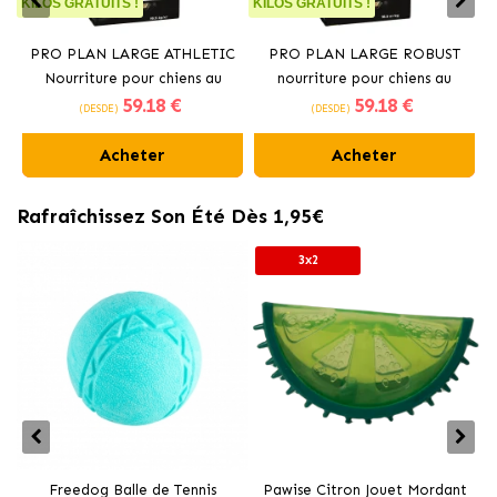
KILOS GRATUITS !
KILOS GRATUITS !
K
PRO PLAN LARGE ATHLETIC
PRO PLAN LARGE ROBUST
Nourriture pour chiens au
nourriture pour chiens au
59
.18 €
59
.18 €
poulet
poulet
(DESDE)
(DESDE)
Acheter
Acheter
Rafraîchissez Son Été Dès 1,95€
3x2
Freedog Balle de Tennis
Pawise Citron Jouet Mordant