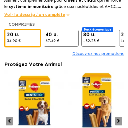
Aliment complémentaire pour
chiens et chats
qui renforce
le
système immunitaire
grâce aux nucléotides et AHCC,
utile pendant les états de stress, infections ou faible
Voir la description complète
immunité, favorisant une récupération rapide.
COMPRIMÉS
Pack économique
20 u.
40 u.
80 u.
20
34.90 €
67.49 €
132.28 €
169
Découvrez nos promotions
Protégez Votre Animal