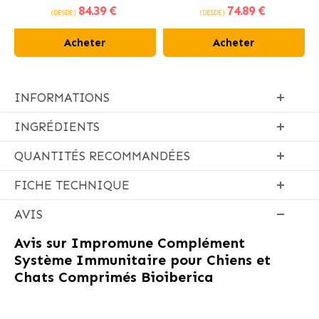
84
.39 €
74
.89 €
poulet frais
(DESDE)
(DESDE)
Acheter
Acheter
INFORMATIONS
INGRÉDIENTS
QUANTITÉS RECOMMANDÉES
FICHE TECHNIQUE
AVIS
Avis sur
Impromune Complément
Système Immunitaire pour Chiens et
Chats Comprimés Bioiberica