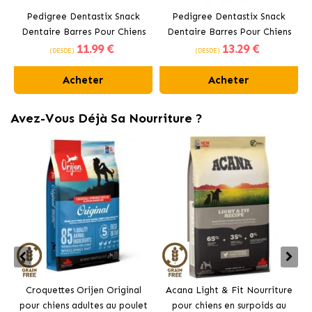
Pedigree Dentastix Snack
Pedigree Dentastix Snack
Dentaire Barres Pour Chiens
Dentaire Barres Pour Chiens
11
.99 €
13
.29 €
Moyens 10-25 kg
Grands +25 kg
(DESDE)
(DESDE)
Acheter
Acheter
Avez-Vous Déjà Sa Nourriture ?
Croquettes Orijen Original
Acana Light & Fit Nourriture
pour chiens adultes au poulet
pour chiens en surpoids au