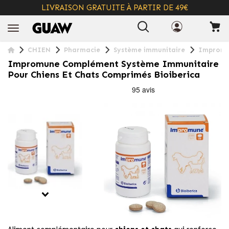
LIVRAISON GRATUITE À PARTIR DE 49€
+ INFO
CHIEN
Pharmacie
Système immunitaire
Impromun
Impromune Complément Système Immunitaire
Pour Chiens Et Chats Comprimés Bioiberica