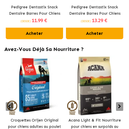
Pedigree Dentastix Snack
Pedigree Dentastix Snack
Dentaire Barres Pour Chiens
Dentaire Barres Pour Chiens
11
.99 €
13
.29 €
Moyens 10-25 kg
Grands +25 kg
(DESDE)
(DESDE)
Acheter
Acheter
Avez-Vous Déjà Sa Nourriture ?
Croquettes Orijen Original
Acana Light & Fit Nourriture
pour chiens adultes au poulet
pour chiens en surpoids au