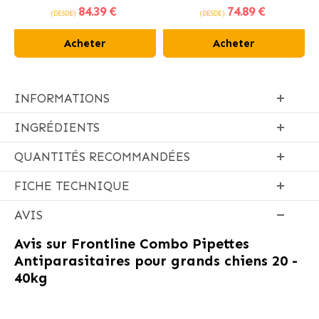
84
.39 €
74
.89 €
poulet frais
(DESDE)
(DESDE)
Acheter
Acheter
INFORMATIONS
INGRÉDIENTS
QUANTITÉS RECOMMANDÉES
FICHE TECHNIQUE
AVIS
Avis sur
Frontline Combo Pipettes
Antiparasitaires pour grands chiens 20 -
40kg