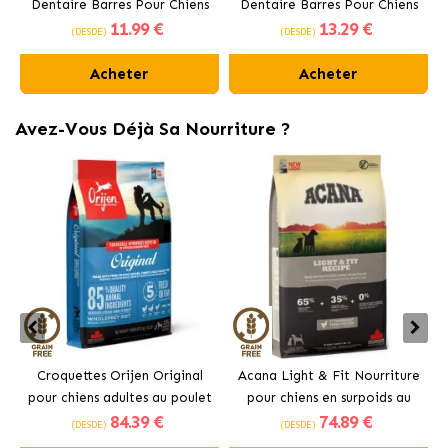
Dentaire Barres Pour Chiens
Dentaire Barres Pour Chiens
11
.99 €
13
.29 €
Moyens 10-25 kg
Grands +25 kg
(DESDE)
(DESDE)
Acheter
Acheter
Avez-Vous Déjà Sa Nourriture ?
Croquettes Orijen Original
Acana Light & Fit Nourriture
pour chiens adultes au poulet
pour chiens en surpoids au
84
.39 €
74
.89 €
poulet frais
(DESDE)
(DESDE)