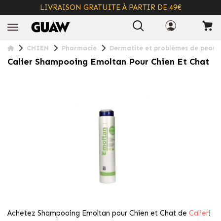
LIVRAISON GRATUITE À PARTIR DE 49€
+ INFO
CHIEN
Pharmacie
Dermatite et problèmes de peau
Calier Shampooing Emoltan Pour Chien Et Chat
Achetez Shampooing Emoltan pour Chien et Chat de
Calier
!