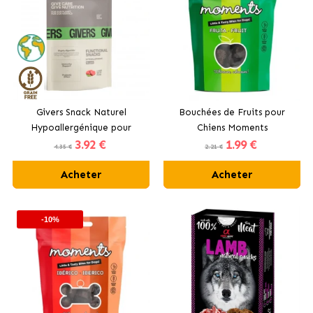
Givers Snack Naturel
Bouchées de Fruits pour
Hypoallergénique pour
Chiens Moments
3
.92 €
1
.99 €
Chiens avec Agneau et Pois
4.35 €
2.21 €
Acheter
Acheter
-10%