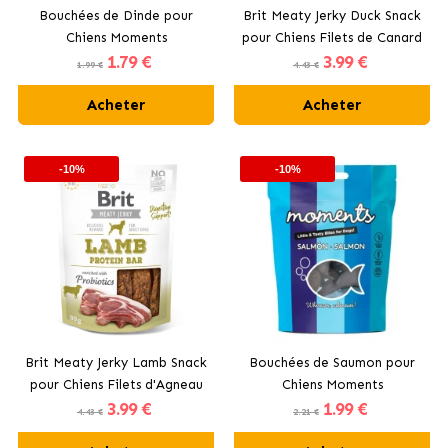
Bouchées de Dinde pour
Brit Meaty Jerky Duck Snack
Chiens Moments
pour Chiens Filets de Canard
1
.79 €
3
.99 €
1.99 €
4.43 €
Acheter
Acheter
-10%
-10%
Brit Meaty Jerky Lamb Snack
Bouchées de Saumon pour
pour Chiens Filets d'Agneau
Chiens Moments
3
.99 €
1
.99 €
4.43 €
2.21 €