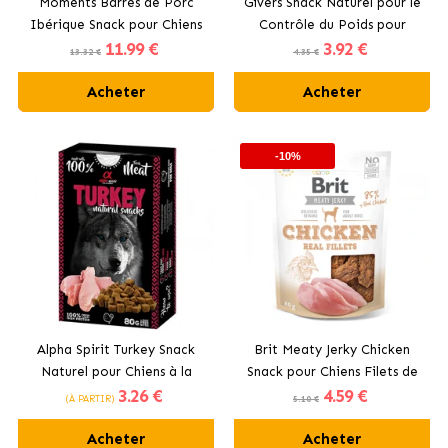
Moments Barres de Porc
Givers Snack Naturel pour le
Ibérique Snack pour Chiens
Contrôle du Poids pour
11
.99 €
3
.92 €
Chiens avec Lapin et
13.32 €
4.35 €
Citrouille
Acheter
Acheter
-10%
Alpha Spirit Turkey Snack
Brit Meaty Jerky Chicken
Naturel pour Chiens à la
Snack pour Chiens Filets de
3
.26 €
4
.59 €
Dinde
Poulet
(À PARTIR)
5.10 €
Acheter
Acheter