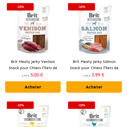
-10%
-10%
Brit Meaty Jerky Venison
Brit Meaty Jerky Salmon
Snack pour Chiens Filets de
Snack pour Chiens Filets de
5
.03 €
3
.99 €
Cerf
Saumon
5.59 €
4.43 €
Acheter
Acheter
-10%
-10%