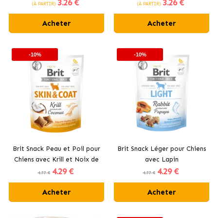
3
.26 €
3
.26 €
Canard
Saumon
(À PARTIR)
(À PARTIR)
Acheter
Acheter
-10%
-10%
Brit Snack Peau et Poil pour
Brit Snack Léger pour Chiens
Chiens avec Krill et Noix de
avec Lapin
4
.29 €
4
.29 €
Coco
4.77 €
4.77 €
Acheter
Acheter