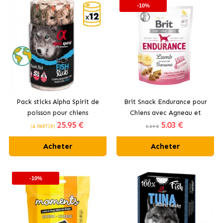
-10%
Pack sticks Alpha Spirit de
Brit Snack Endurance pour
poisson pour chiens
Chiens avec Agneau et
25
.95 €
5
.03 €
Banane
(À PARTIR)
5.59 €
Acheter
Acheter
-10%