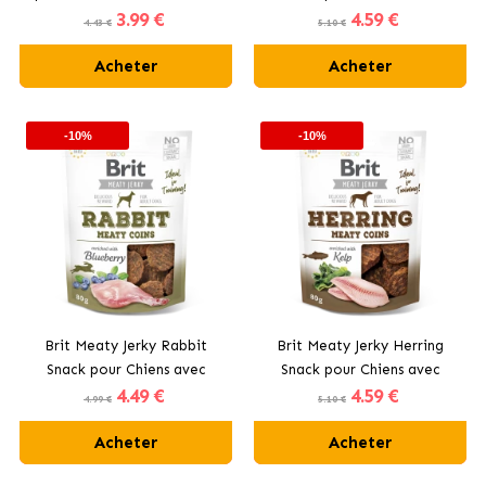
3
.99 €
4
.59 €
Dinde
4.43 €
5.10 €
Acheter
Acheter
-10%
-10%
Brit Meaty Jerky Rabbit
Brit Meaty Jerky Herring
Snack pour Chiens avec
Snack pour Chiens avec
4
.49 €
4
.59 €
Lapin
Hareng
4.99 €
5.10 €
Acheter
Acheter