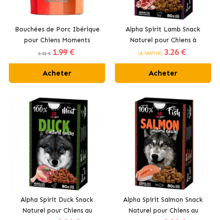
Bouchées de Porc Ibérique
Alpha Spirit Lamb Snack
pour Chiens Moments
Naturel pour Chiens à
1
.99 €
3
.26 €
l’Agneau
2.21 €
(À PARTIR)
Acheter
Acheter
Alpha Spirit Duck Snack
Alpha Spirit Salmon Snack
Naturel pour Chiens au
Naturel pour Chiens au