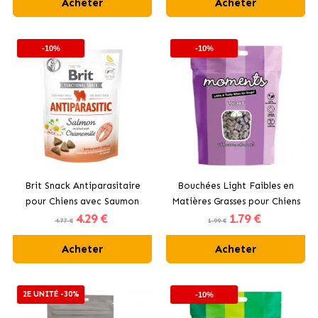
Acheter
Acheter
-10%
-10%
Brit Snack Antiparasitaire
Bouchées Light Faibles en
pour Chiens avec Saumon
Matières Grasses pour Chiens
4
.29 €
1
.79 €
Moments
4.77 €
1.99 €
Acheter
Acheter
2E UNITÉ -30%
-10%