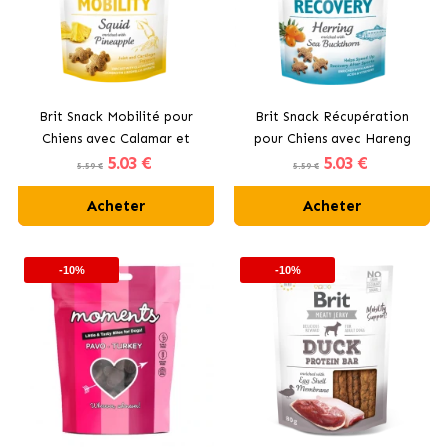
Brit Snack Mobilité pour
Brit Snack Récupération
Chiens avec Calamar et
pour Chiens avec Hareng
5
.03 €
5
.03 €
Ananas
5.59 €
5.59 €
Acheter
Acheter
-10%
-10%