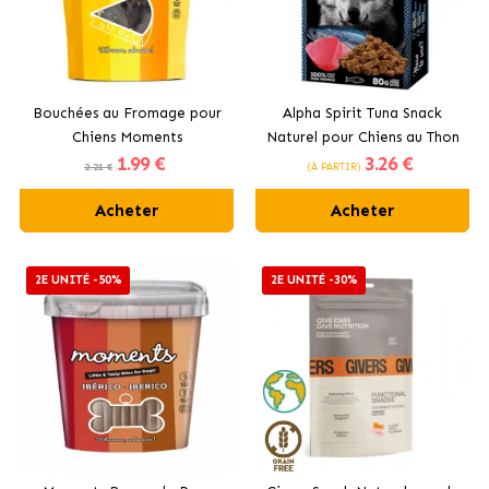
Bouchées au Fromage pour
Alpha Spirit Tuna Snack
Chiens Moments
Naturel pour Chiens au Thon
1
.99 €
3
.26 €
2.21 €
(À PARTIR)
Acheter
Acheter
2E UNITÉ -50%
2E UNITÉ -30%