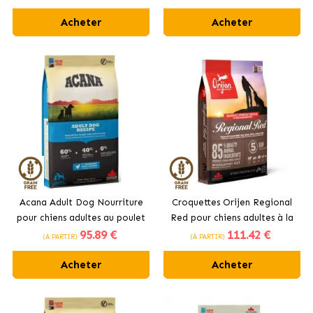
Acheter
Acheter
Acana Adult Dog Nourriture
Croquettes Orijen Regional
pour chiens adultes au poulet
Red pour chiens adultes à la
95
.89 €
111
.42 €
viande rouge
(À PARTIR)
(À PARTIR)
Acheter
Acheter