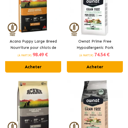
Acana Puppy Large Breed
Ownat Prime Free
Nourriture pour chiots de
Hypoallergenic Pork
98
.49 €
74
.54 €
grandes races au poulet
Croquettes pour Chiens avec
(À PARTIR)
(À PARTIR)
Porc
Acheter
Acheter