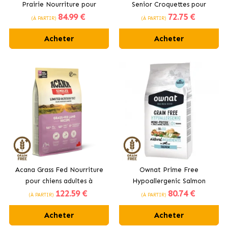
Prairie Nourriture pour
Senior Croquettes pour
84
.99 €
72
.75 €
chiens adultes
Chiens âgés au Poulet et à la
(À PARTIR)
(À PARTIR)
Dinde
Acheter
Acheter
Acana Grass Fed Nourriture
Ownat Prime Free
pour chiens adultes à
Hypoallergenic Salmon
122
.59 €
80
.74 €
l’agneau
Croquettes pour Chiens avec
(À PARTIR)
(À PARTIR)
Saumon
Acheter
Acheter