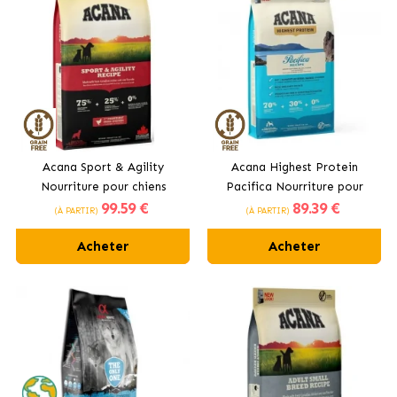
Acana Sport & Agility
Acana Highest Protein
Nourriture pour chiens
Pacifica Nourriture pour
99
.59 €
89
.39 €
adultes très actifs au poulet
chiens adultes au poisson
(À PARTIR)
(À PARTIR)
frais
Acheter
Acheter