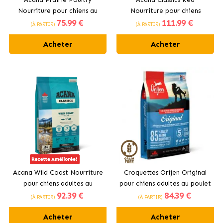
Nourriture pour chiens au
Nourriture pour chiens
75
.99 €
111
.99 €
poulet frais
adultes au bœuf
(À PARTIR)
(À PARTIR)
Acheter
Acheter
Acana Wild Coast Nourriture
Croquettes Orijen Original
pour chiens adultes au
pour chiens adultes au poulet
92
.39 €
84
.39 €
saumon
(À PARTIR)
(À PARTIR)
Acheter
Acheter