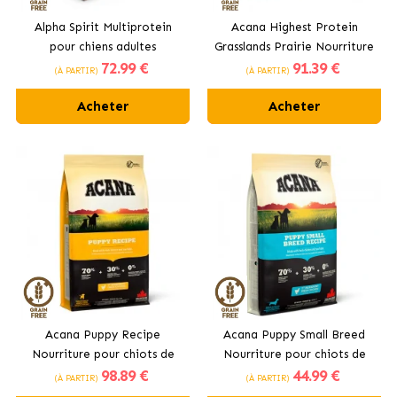
Alpha Spirit Multiprotein
Acana Highest Protein
pour chiens adultes
Grasslands Prairie Nourriture
72
.99 €
91
.39 €
pour chiens adultes à
(À PARTIR)
(À PARTIR)
l’agneau
Acheter
Acheter
Acana Puppy Recipe
Acana Puppy Small Breed
Nourriture pour chiots de
Nourriture pour chiots de
98
.89 €
44
.99 €
races moyennes
petites races au poulet
(À PARTIR)
(À PARTIR)