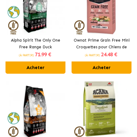
Alpha Spirit The Only One
Ownat Prime Grain Free Mini
Free Range Duck
Croquettes pour Chiens de
71
.99 €
24
.48 €
Alimentation pour Chiens
Petite Taille au Poulet et à
(À PARTIR)
(À PARTIR)
la Dinde
Acheter
Acheter