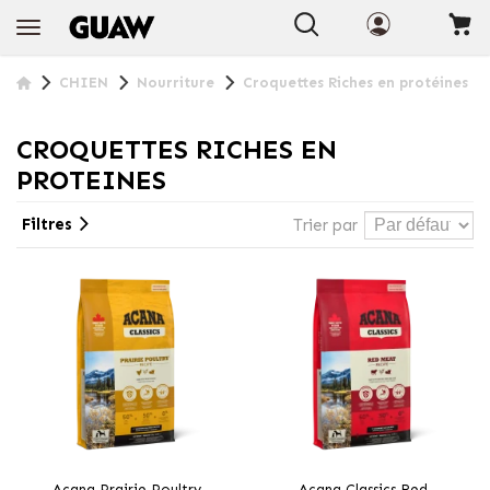
+ INFO
CHIEN
Nourriture
Croquettes Riches en protéines
CROQUETTES RICHES EN
PROTEINES
Filtres
Trier par
Acana Prairie Poultry
Acana Classics Red