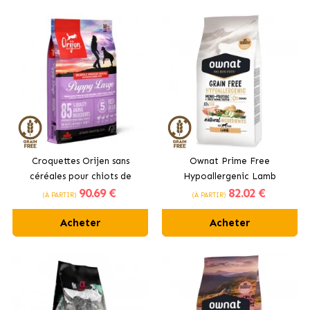
Croquettes Orijen sans
Ownat Prime Free
céréales pour chiots de
Hypoallergenic Lamb
90
.69 €
82
.02 €
grande taille
Croquettes pour Chiens avec
(À PARTIR)
(À PARTIR)
Agneau
Acheter
Acheter