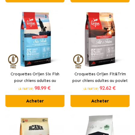
Croquettes Orijen Six Fish
Croquettes Orijen Fit&Trim
pour chiens adultes au
pour chiens adultes au poulet
98
.99 €
92
.62 €
poisson
(À PARTIR)
(À PARTIR)
Acheter
Acheter