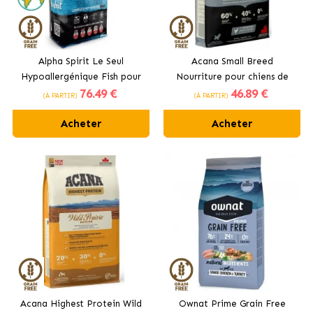
Alpha Spirit Le Seul
Acana Small Breed
Hypoallergénique Fish pour
Nourriture pour chiens de
76
.49 €
46
.89 €
chiens adultes
petites races au poulet
(À PARTIR)
(À PARTIR)
Acheter
Acheter
Acana Highest Protein Wild
Ownat Prime Grain Free