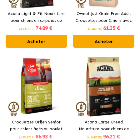
Acana Light & Fit Nourriture
Ownat Just Grain Free Adult
pour chiens en surpoids au
Croquettes pour Chiens avec
74
.89 €
61
.35 €
poulet frais
Poulet
(À PARTIR)
(À PARTIR)
Acheter
Acheter
Croquettes Orijen Senior
Acana Large Breed
pour chiens âgés au poulet
Nourriture pour chiens de
86
.93 €
96
.21 €
grandes races au poulet
(À PARTIR)
(À PARTIR)