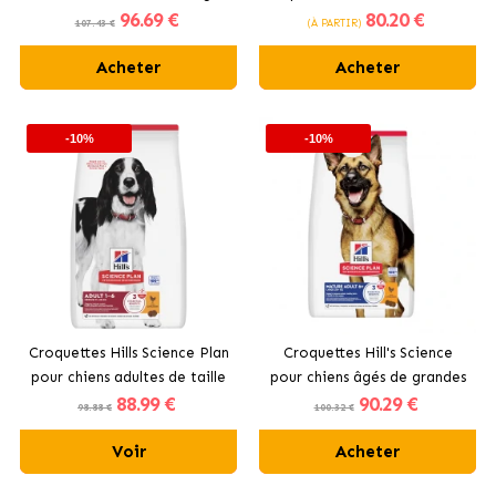
96
.69 €
80
.20 €
est parfait pour les chiens de
grande taille avec du poulet
107.43 €
(À PARTIR)
taille moyenne.
Acheter
Acheter
-10%
-10%
Croquettes Hills Science Plan
Croquettes Hill's Science
pour chiens adultes de taille
pour chiens âgés de grandes
88
.99 €
90
.29 €
moyenne avec du poulet
races
98.88 €
100.32 €
Voir
Acheter