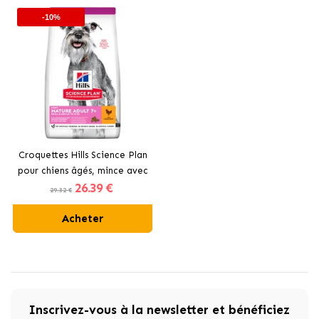
-10%
Croquettes Hills Science Plan
pour chiens âgés, mince avec
26
.39 €
du poulet.
29.32 €
Acheter
Inscrivez-vous à la newsletter et bénéficiez