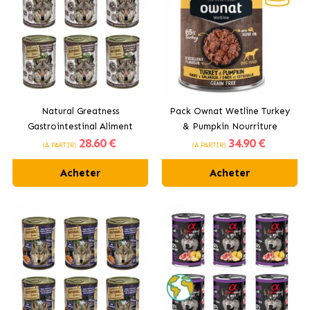
Natural Greatness
Pack Ownat Wetline Turkey
Gastrointestinal Aliment
& Pumpkin Nourriture
28
.60 €
34
.90 €
Humide pour Chiens Adultes
Humide Pour Chiens à la
(À PARTIR)
(À PARTIR)
Dinde
Acheter
Acheter