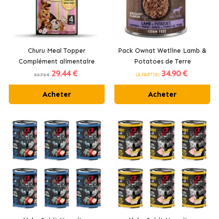
Churu Meal Topper
Pack Ownat Wetline Lamb &
Complément alimentaire
Potatoes de Terre
29
.44 €
34
.90 €
pour chiens au poulet et
Nourriture Humide Pour
32.72 €
(À PARTIR)
saumon
Chiens à l'Agneau
Acheter
Acheter