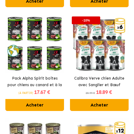
Acheter
Acheter
-10%
Pack Alpha Spirit boîtes
Calibra Verve chien Adulte
pour chiens au canard et à la
avec Sanglier et Bœuf
17
.67 €
18
.89 €
pomme
(À PARTIR)
20.99 €
Acheter
Acheter