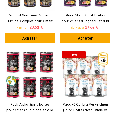
Natural Greatness Aliment
Pack Alpha Spirit boîtes
Humide Complet pour Chiens
pour chiens à l'agneau et à la
23
.51 €
17
.67 €
à la Dinde et au Saumon
poire
(À PARTIR)
(À PARTIR)
Acheter
Acheter
-10%
Pack Alpha Spirit boîtes
Pack x6 Calibra Verve chien
pour chiens à la dinde et à la
Junior Boîtes avec Dinde et