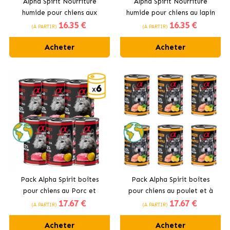
Alpha Spirit Nourriture
Alpha Spirit Nourriture
humide pour chiens aux
humide pour chiens au lapin
16
.35 €
16
.35 €
anchois et pomme
et banane
(À PARTIR)
(À PARTIR)
Acheter
Acheter
Pack Alpha Spirit boîtes
Pack Alpha Spirit boîtes
pour chiens au Porc et
pour chiens au poulet et à
17
.67 €
17
.67 €
Pommes
l'ananas
(À PARTIR)
(À PARTIR)
Acheter
Acheter