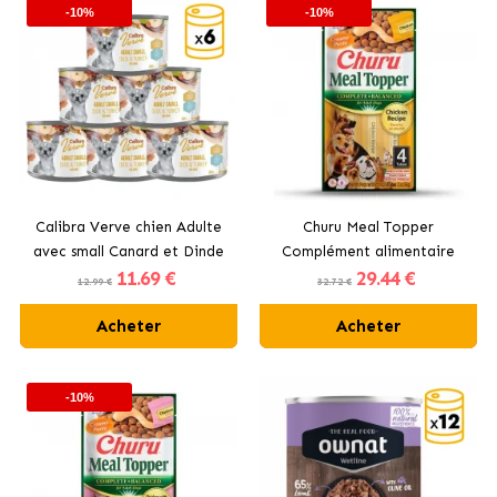
-10%
-10%
Calibra Verve chien Adulte
Churu Meal Topper
avec small Canard et Dinde
Complément alimentaire
11
.69 €
29
.44 €
pour chiens au poulet
12.99 €
32.72 €
Acheter
Acheter
-10%