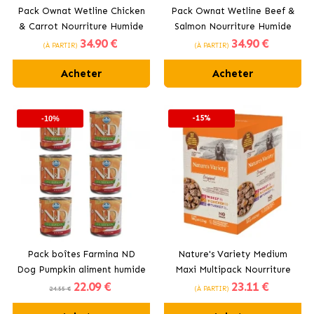
Pack Ownat Wetline Chicken
Pack Ownat Wetline Beef &
& Carrot Nourriture Humide
Salmon Nourriture Humide
34
.90 €
34
.90 €
Pour Chiens au Poulet
Pour Chiens au Bœuf et au
(À PARTIR)
(À PARTIR)
Saumon
Acheter
Acheter
-15%
-10%
Pack boîtes Farmina ND
Nature's Variety Medium
Dog Pumpkin aliment humide
Maxi Multipack Nourriture
22
.09 €
23
.11 €
pour chiens au poulet
Humide pour Chiens avec
24.55 €
(À PARTIR)
Bœuf, Poulet et Dinde