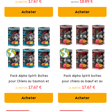
17
.67 €
18
.89 €
poire
Agneau
(À PARTIR)
20.99 €
Acheter
Acheter
Pack Alpha Spirit Boîtes
Pack Alpha Spirit boîtes
pour Chiens au Saumon et
pour chiens au bœuf et au
17
.67 €
17
.67 €
ananas
melon
(À PARTIR)
(À PARTIR)
Acheter
Acheter