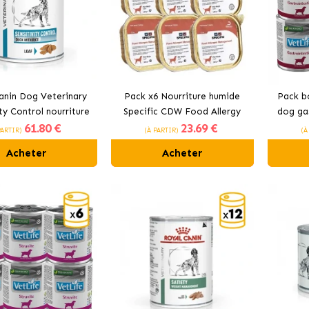
anin Dog Veterinary
Pack x6 Nourriture humide
Pack bo
ity Control nourriture
Specific CDW Food Allergy
dog gas
61
.80 €
23
.69 €
au canard et au riz
Management pour chiens
PARTIR)
(À PARTIR)
(À
pour chiens
hypoallergéniques
Acheter
Acheter