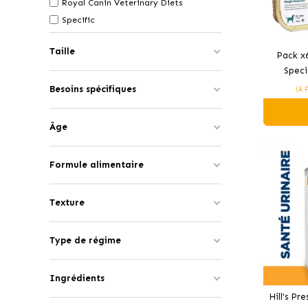
Royal Canin Veterinary Diets
Specific
Taille
Pack x
Speci
Reductio
Besoins spécifiques
(À 
o
Âge
Formule alimentaire
Texture
Type de régime
Ingrédients
Hill's Pr