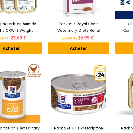
6 Nourriture humide
Pack x12 Royal Canin
Hills 
fic CRW-1 Weight
Veterinary Diets Renal
Canin
23
.69 €
16
.99 €
n pour chiens obèses
nourriture humide pour chiens
PARTIR)
(À PARTIR)
(À
u diabétiques
Acheter
Acheter
escription Diet Urinary
Pack x24 Hills Prescription
Pack x