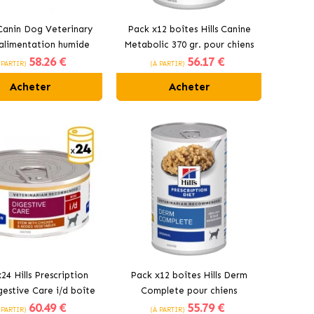
Canin Dog Veterinary
Pack x12 boîtes Hills Canine
alimentation humide
Metabolic 370 gr. pour chiens
58
.26 €
56
.17 €
ur chiens adultes
 PARTIR)
(À PARTIR)
Acheter
Acheter
24 Hills Prescription
Pack x12 boîtes Hills Derm
gestive Care i/d boîte
Complete pour chiens
60
.49 €
55
.79 €
iens au poulet braisé
 PARTIR)
(À PARTIR)