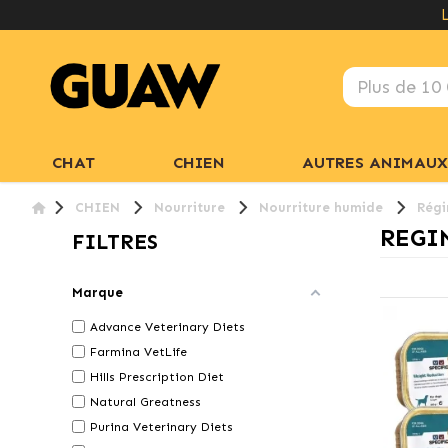
CHAT
CHIEN
AUTRES ANIMAUX
CHIEN
Nourriture
Nourriture humide
Régi
REGI
FILTRES
Marque
Advance Veterinary Diets
Farmina VetLife
Hills Prescription Diet
Natural Greatness
Purina Veterinary Diets