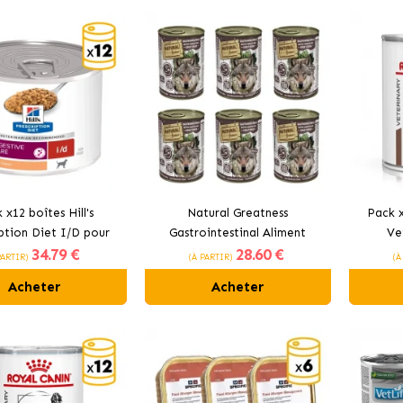
 x12 boîtes Hill's
Natural Greatness
Pack 
ption Diet I/D pour
Gastrointestinal Aliment
Ve
34
.79 €
28
.60 €
chiens
Humide pour Chiens Adultes
alim
PARTIR)
(À PARTIR)
(À
con
Acheter
Acheter