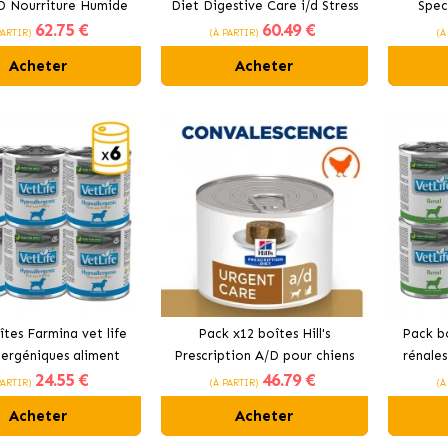
D Nourriture Humide
Diet Digestive Care i/d Stress
Spec
62
.75 €
60
.49 €
iens avec Poulet et
boîtes pour chiens mini au
Support
PARTIR)
(À PARTIR)
(À
Légumes
poulet braisé et légumes
pr
Acheter
Acheter
tes Farmina vet life
Pack x12 boîtes Hill's
Pack bo
lergéniques aliment
Prescription A/D pour chiens
rénale
24
.55 €
46
.79 €
our chiens au poisson
et chats
c
PARTIR)
(À PARTIR)
(À
Acheter
Acheter