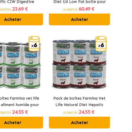
ific CIW Digestive
Diet i/d Low Fat boîte pour
23
.69 €
60
.49 €
 pour chiens ayant des
chiens au poulet braisé et
 PARTIR)
(À PARTIR)
oblèmes digestifs
légumes
Acheter
Acheter
îtes Farmina vet life
Pack de boîtes Farmina Vet
s aliment humide pour
Life Natural Diet Hepatic
24
.55 €
24
.55 €
hiens au poulet
pour chiens
 PARTIR)
(À PARTIR)
Acheter
Acheter