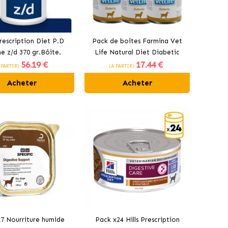
Prescription Diet P.D
Pack de boîtes Farmina Vet
e z/d 370 gr.Bôite.
Life Natural Diet Diabetic
56
.19 €
17
.44 €
pour chiens
 PARTIR)
(À PARTIR)
Acheter
Acheter
7 Nourriture humide
Pack x24 Hills Prescription