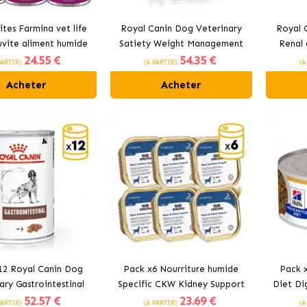
tes Farmina vet life
Royal Canin Dog Veterinary
Royal 
uvite aliment humide
Satiety Weight Management
Renal 
24
.55 €
54
.35 €
 chiens au poulet
pâté humide pour chiens
po
PARTIR)
(À PARTIR)
(À
Acheter
Acheter
12 Royal Canin Dog
Pack x6 Nourriture humide
Pack x
ary Gastrointestinal
Specific CKW Kidney Support
Diet Di
52
.57 €
23
.69 €
re humide en conserve
pour chiens souffrant de
pour ch
PARTIR)
(À PARTIR)
(À