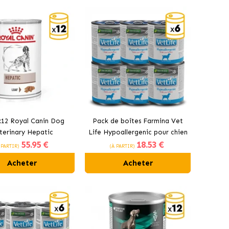
x12 Royal Canin Dog
Pack de boîtes Farmina Vet
terinary Hepatic
Life Hypoallergenic pour chien
55
.95 €
18
.53 €
entation humide en
au porc
 PARTIR)
(À PARTIR)
serve pour chiens
Acheter
Acheter