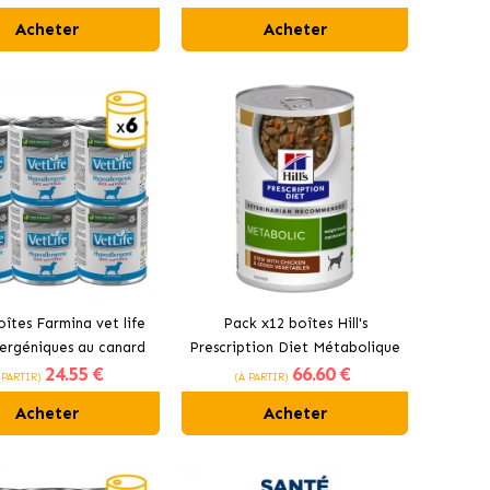
et légumes
Acheter
Acheter
îtes Farmina vet life
Pack x12 boîtes Hill's
ergéniques au canard
Prescription Diet Métabolique
24
.55 €
66
.60 €
 humide pour chiens au
Stew pour chiens au poulet et
 PARTIR)
(À PARTIR)
canard
légumes
Acheter
Acheter