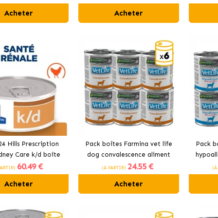
pour chiens
problèmes rénaux, cardiaques
Acheter
Acheter
ou hépatiques
4 Hills Prescription
Pack boîtes Farmina vet life
Pack bo
dney Care k/d boîte
dog convalescence aliment
hypoall
60
.49 €
24
.55 €
ens au poulet braisé
humide pour chiens au poulet
aliment
PARTIR)
(À PARTIR)
(À
et légumes
Acheter
Acheter