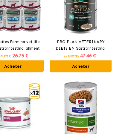
îtes Farmina vet life
PRO PLAN VETERINARY
trointestinal aliment
DIETS EN Gastrointestinal
26
.75 €
47
.46 €
humide
alimentation humide pour
 PARTIR)
(À PARTIR)
chien
Acheter
Acheter