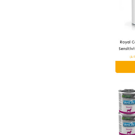
Royal C
Sensitiv
humide 
(À 