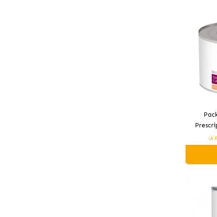
Pack
Prescri
(À 