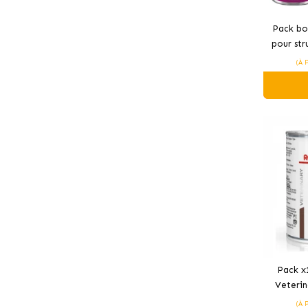
Pack boî
pour str
pour
(À 
Pack x
Veterin
nourritu
(À 