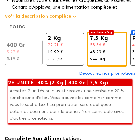
Nourrissez votre chat avec les Croquettes au Poulet et
Canard d'Applaws, une alimentation complète et
équilibrée en croquettes.
Voir la description complète
Enrichi en blanc de poulet et canard, il offre de l'Oméga
POIDS
6 pour une peau saine et brillante.
Meilleur €/kg
Pac
Formulé avec des protéines de haute qualité et sans
2 Kg
7,5 Kg
Pa
céréales pour promouvoir le bien-être félin.
400 Gr
22.21 €
53.66 €
43.
5.77 €
19.99 €
48.29 €
39.
5.19 €
9.52 €/Kg
6.44 €/Kg
9.80
Découvrez nos promotions
2E UNITÉ -40% (2 Kg | 400 Gr | 7,5 Kg)
Achetez 2 unités ou plus et recevez une remise de 20 %
sur chacune d’elles. Vous pouvez les combiner comme
vous le souhaitez ! La promotion sera appliquée
automatiquement dans le panier. Non cumulable avec
d’autres promotions.
Complète Son Alimentation.