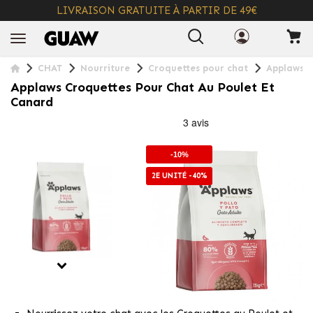
LIVRAISON GRATUITE À PARTIR DE 49€
+ INFO
CHAT
Nourriture
Croquettes pour chat
Applaws C
Applaws Croquettes Pour Chat Au Poulet Et
Canard
-10%
2E UNITÉ -40%