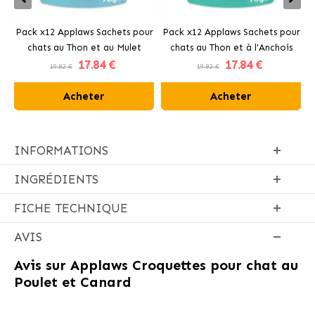
Pack x12 Applaws Sachets pour
Pack x12 Applaws Sachets pour
P
chats au Thon et au Mulet
chats au Thon et à l'Anchois
c
17
.84 €
17
.84 €
19.82 €
19.82 €
Acheter
Acheter
INFORMATIONS
INGRÉDIENTS
FICHE TECHNIQUE
AVIS
Avis sur
Applaws Croquettes pour chat au
Poulet et Canard