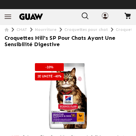
LIVRAISON GRATUITE À PARTIR DE 49€
+ INFO
CHAT
Nourriture
Croquettes pour chat
Croquettes
Croquettes Hill's SP Pour Chats Ayant Une
Sensibilité Digestive
-10%
2E UNITÉ -40%