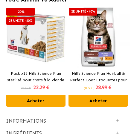
2E UNITÉ -40%
-20%
2E UNITÉ -40%
Pack x12 Hills Science Plan
Hill's Science Plan Hairball &
stérilisé pour chats à la viande
Perfect Coat Croquettes pour
22
.29 €
28
.99 €
et au poisson
Chats au Poulet
27.86 €
(DESDE)
Acheter
Acheter
INFORMATIONS
INGRÉDIENTS