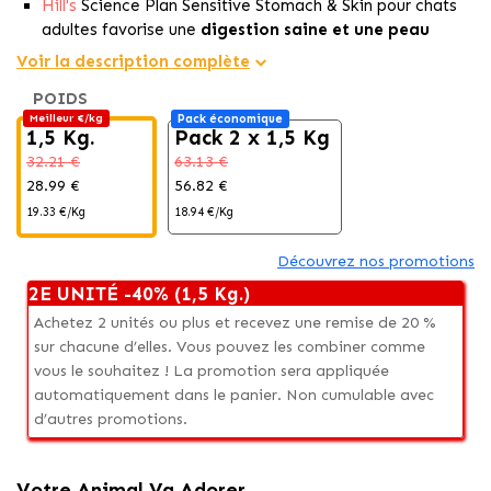
Hill's
Science Plan Sensitive Stomach & Skin pour chats
adultes favorise une
digestion saine et une peau
éclatante.
Voir la description complète
Stimule le microbiome:
Avec des prébiotiques pour
POIDS
équilibrer les bonnes bactéries pour une
santé
Meilleur €/kg
Pack économique
optimale.
1,5 Kg.
Pack 2 x 1,5 Kg
Nutrition complète
: Ingrédients faciles à digérer et un
32.21 €
63.13 €
équilibre de fibres pour des selles plus propres et saines.
28.99 €
56.82 €
19.33 €/Kg
18.94 €/Kg
Découvrez nos promotions
2E UNITÉ -40% (1,5 Kg.)
Achetez 2 unités ou plus et recevez une remise de 20 %
sur chacune d’elles. Vous pouvez les combiner comme
vous le souhaitez ! La promotion sera appliquée
automatiquement dans le panier. Non cumulable avec
d’autres promotions.
Votre Animal Va Adorer