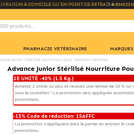
LIVRAISON GRATUITE À PARTIR DE 49€
+ INFO
PHARMACIE VÉTÉRINAIRE
MARQUES
ance Junior Stérilisé nourriture pour chatons stérilisés
Advance Junior Stérilisé Nourriture Pou
2E UNITÉ -40% (1.5 Kg.)
Achetez 2 unités ou plus et recevez une remise de 20 % su
vous le souhaitez ! La promotion sera appliquée automati
promotions.
-15% Code de réduction: 15AFFC
La promotion s'appliquera dans le panier en entrant le co
promotions.