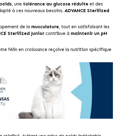
 poids
, une
tolérance au glucose réduite
et des
 adapté à ces nouveaux besoins.
ADVANCE Sterilized
oppement de la
musculature
, tout en satisfaisant les
E Sterilized Junior
contribue à
maintenir un pH
tre félin en croissance reçoive la nutrition spécifique
 stérilisé, évitant une prise de poids indésirable.