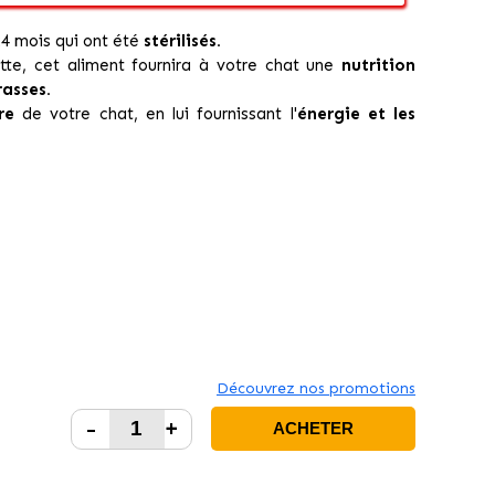
24 mois qui ont été
stérilisés.
te, cet aliment fournira à votre chat une
nutrition
rasses.
re
de votre chat, en lui fournissant l'
énergie et les
Découvrez nos promotions
-
+
ACHETER