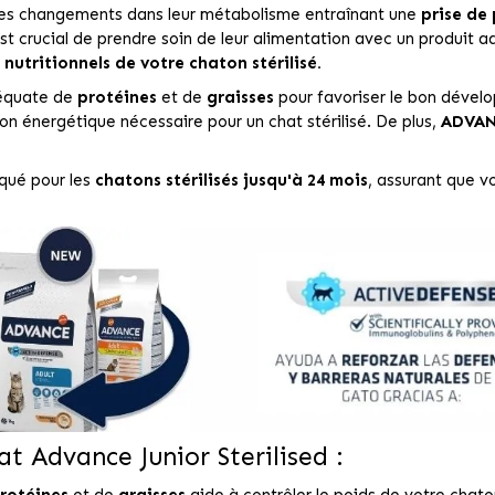
 des changements dans leur métabolisme entraînant une
prise de
l est crucial de prendre soin de leur alimentation avec un produit
 nutritionnels de votre chaton stérilisé.
déquate de
protéines
et de
graisses
pour favoriser le bon dével
n énergétique nécessaire pour un chat stérilisé. De plus,
ADVANC
iqué pour les
chatons stérilisés jusqu'à 24 mois
, assurant que vo
t Advance Junior Sterilised :
rotéines
et de
graisses
aide à contrôler le poids de votre chaton