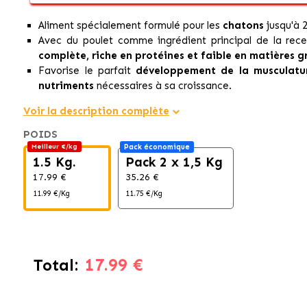
Aliment spécialement formulé pour les
chatons
jusqu'à 
Avec du poulet comme ingrédient principal de la recet
complète, riche en protéines et faible en matières g
Favorise le parfait
développement de la musculatu
nutriments
nécessaires à sa croissance.
Voir la description complète
POIDS
Meilleur €/kg
Pack économique
1.5 Kg.
Pack 2 x 1,5 Kg
17.99 €
35.26 €
11.99 €/Kg
11.75 €/Kg
17.99 €
Total: