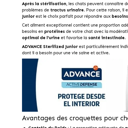
Après la stérilisation
, les chats peuvent connaître
problèmes de
tractus urinaire
. Pour cette raison, i
Junior
est le choix parfait pour répondre aux
besoins
Cet aliment exceptionnel contient une proportion a
besoins en
protéines
de votre chat avec la modératio
optimal de l'urine
et favorise la
santé intestinale
.
ADVANCE Sterilized Junior
est particulièrement ind
dont il a besoin pour une vie saine et active.
Avantages des croquettes pour cha
Contrôle du Poids :
La proportion adéquate de
p